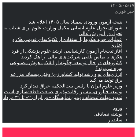
۱۴۰۵/۰۵/۱۷
خبر فوری
نتیجه آزمون ورودی سمپاد سال ۱۴۰۵ اعلام شد
شورای تحول علوم انسانی مکمل وزارت علوم برای شتاب به
تحول در آموزش عالی
عملیات جدید هکرها با استفاده از تکنیک‌های قدیمی هک و
اخاذی
آغاز ثبت‌نام‌ آزمون کارشناسی ارشد علوم پزشکی از فردا
هکرها با تماس تلفنی شرکت‌های مالی را هک کردند
کشورهای در حال توسعه چگونه از انقلاب هوش مصنوعی
بهره می‌برند؟
انرژی‌های نو و رشد تولید کشاورزی/ وقتی پسماند مزرعه‌
برق تولید می‌کند
وزیر علوم ایران با رئیس بیت‌الحکمه عراق دیدار کرد
توسعه فناوری، مسیر رقابت‌پذیری صنعت قطعه‌سازی است
تمدید مهلت ثبت‌نام دومین نمایشگاه «فر ایران ۲» تا ۳۱ مرداد
ورود
نوشته تصادفی
سایدبار