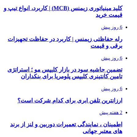
کلید مینیاتوری زیمنس (MCB) | کاربرد، انواع تیپ و
قیمت خرید
6 روز پیش
رله حفاظتی زیمنس | کاربرد در حفاظت تجهیزات
برقی و قیمت
6 روز پیش
تضمین حاشیه سود در بازار کلیپس مو ؛ استراتژی
تامین کانتینری کلیپس پلومریا برای بنکداران
6 روز پیش
ارزانترین تلفن ابری برای کدام شرکت است؟
2 هفته پیش
اطمینان ، نمایندگی تعمیرات دوربین و لنز از برند
های معتبر جهانی