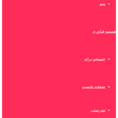
منو
همسو فناوری
جستجو برای
صفحه نخست
تندرستی