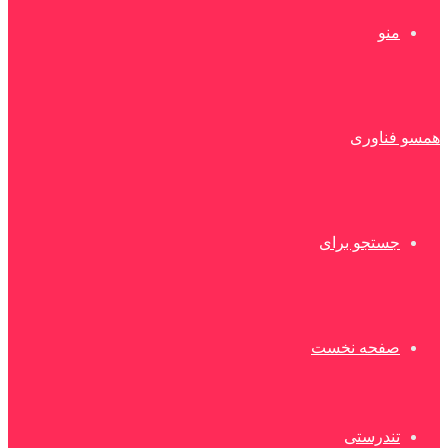
منو
همسو فناوری
جستجو برای
صفحه نخست
تندرستی