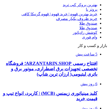
بهترین بروکر کپی ترید
پروتز پا
خرید بهترین قهوه | خرید قهوه | قهوه گرنیکا کافی
خرید ظروف یکبار مصرف
صندوق طلا
صندوق طلا
کوشش رادیاتور
وام فوری
بازار و کسب و کار
5 ساعت پیش
افتتاح رسمی ARZANTARIN.SHOP؛ فروشگاه
تخصصی تجهیزات برق اضطراری، موتور برق و
باتری لیتیومی( ارزان ترین شاپ)
6 روز پیش
کلید مینیاتوری زیمنس (MCB) | کاربرد، انواع تیپ و
قیمت خرید
6 روز پیش