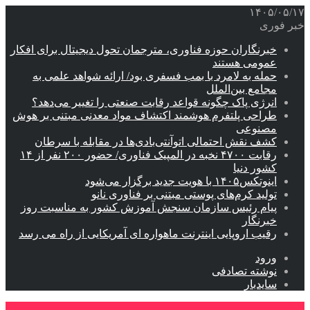
۱۴۰۵/۰۵/۱۷
خبر فوری
خبرنگاران حوزه فناوری، مترجمان تحول دیجیتال برای افکار
عمومی هستند
حمله به لامرد با بمب فسفری بود/ ارائه شواهد علمی به
مجامع بین‌الملل
انرژی پاک چگونه قواعد رقابت صنعتی را تغییر می‌دهد؟
طراحی پلتفرم هوشمند اکتشاف مواد معدنی مبتنی بر هوش
مصنوعی
کشف نقش احتمالی اتوآنتی‌بادی‌ها در مقابله با سرطان
رقابت ۴۷۰۰ نخبه در المپیک فناوری/ حضور ۲۰۰ نفر از ۱۴
کشور دنیا
اینوتکس۱۴۰۵ با هویت جدید برگزار می‌شود
تولید کرم‌های پوستی مبتنی بر فناوری نانو
پیام رئیس سازمان سنجش آموزش کشور به مناسبت روز
خبرنگار
رقیب اروپایی اینترنت ماهواره ای آمریکایی از راه می رسد
ورود
نوشته تصادفی
سایدبار