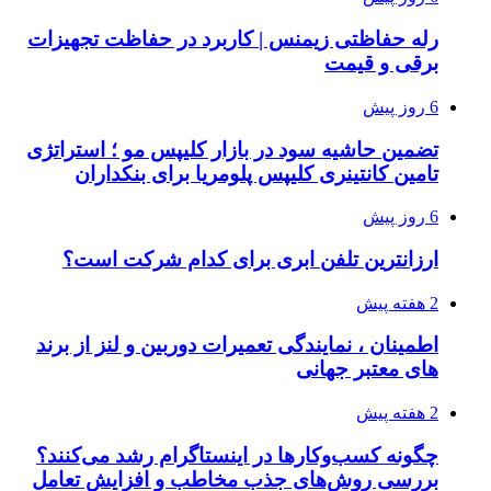
رله حفاظتی زیمنس | کاربرد در حفاظت تجهیزات
برقی و قیمت
6 روز پیش
تضمین حاشیه سود در بازار کلیپس مو ؛ استراتژی
تامین کانتینری کلیپس پلومریا برای بنکداران
6 روز پیش
ارزانترین تلفن ابری برای کدام شرکت است؟
2 هفته پیش
اطمینان ، نمایندگی تعمیرات دوربین و لنز از برند
های معتبر جهانی
2 هفته پیش
چگونه کسب‌وکارها در اینستاگرام رشد می‌کنند؟
بررسی روش‌های جذب مخاطب و افزایش تعامل