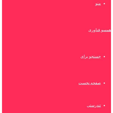
منو
همسو فناوری
جستجو برای
صفحه نخست
تندرستی