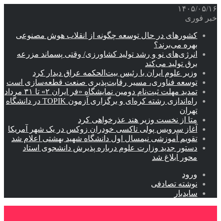
۱۴۰۵/۰۵/۱۶
خبر فوری
کشورهای در حال توسعه چگونه از انقلاب هوش مصنوعی
بهره می‌برند؟
انرژی‌های نو و رشد تولید کشاورزی/ وقتی پسماند مزرعه‌
برق تولید می‌کند
وزیر علوم ایران با رئیس بیت‌الحکمه عراق دیدار کرد
توسعه فناوری، مسیر رقابت‌پذیری صنعت قطعه‌سازی است
تمدید مهلت ثبت‌نام دومین نمایشگاه «فر ایران ۲» تا ۳۱ مرداد
راه‌اندازی رشته کره‌ای و برگزاری آزمون TOPIK در دانشگاه
تهران
متا از نخست وزیر هند عذرخواهی کرد
آغاز سرویس پولی تاکسی خودران زوکس در یک شهر آمریکا
تقویم آموزشی نیمسال اول دانشگاه شهید بهشتی اعلام شد
دستور جدید وزارت علوم درباره پذیرش دانشجوی استاد
محور ابلاغ شد
ورود
نوشته تصادفی
سایدبار