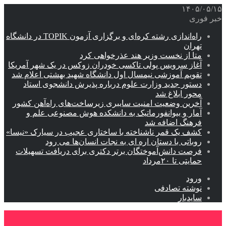
۱۴۰۵/۰۵/۱۵
خبر فوری
راه‌اندازی رشته کره‌ای و برگزاری آزمون TOPIK در دانشگاه
تهران
متا از نخست وزیر هند عذرخواهی کرد
آغاز سرویس پولی تاکسی خودران زوکس در یک شهر آمریکا
تقویم آموزشی نیمسال اول دانشگاه شهید بهشتی اعلام شد
دستور جدید وزارت علوم درباره پذیرش دانشجوی استاد
محور ابلاغ شد
آخرین وضعیت امنیت سایبری زیرساخت‌های راه‌آهن کشور
آمار و بیوانفورماتیک به دانشکده هوش مصنوعی علم و
فرهنگ اضافه شد
کشف یک قمر ناشناخته با ساختاری عجیب در سیارک «نیسا»
روباتی با دستان اره ای به نجات انسان‌ها می رود
فرصت دانش‌آموختگان برتر دکتری‌ برای دریافت تسهیلات
حمایتی تا ۲۰مرداد
ورود
نوشته تصادفی
سایدبار