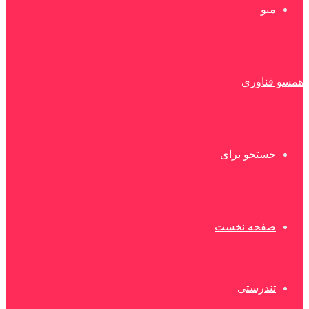
منو
همسو فناوری
جستجو برای
صفحه نخست
تندرستی