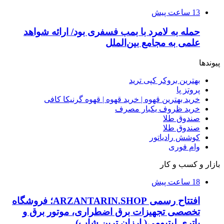
13 ساعت پیش
حمله به لامرد با بمب فسفری بود/ ارائه شواهد
علمی به مجامع بین‌الملل
پیوندها
بهترین بروکر کپی ترید
پروتز پا
خرید بهترین قهوه | خرید قهوه | قهوه گرنیکا کافی
خرید ظروف یکبار مصرف
صندوق طلا
صندوق طلا
کوشش رادیاتور
وام فوری
بازار و کسب و کار
18 ساعت پیش
افتتاح رسمی ARZANTARIN.SHOP؛ فروشگاه
تخصصی تجهیزات برق اضطراری، موتور برق و
باتری لیتیومی( ارزان ترین شاپ)