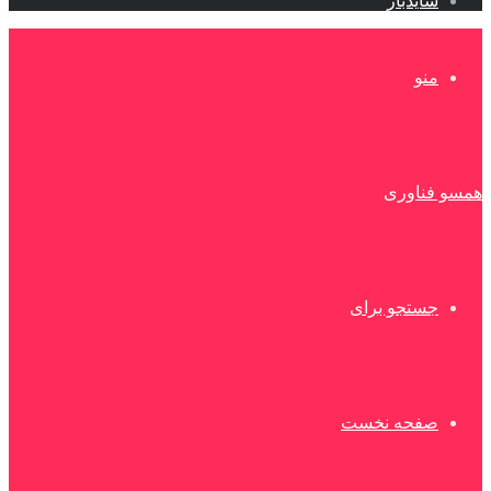
سایدبار
منو
همسو فناوری
جستجو برای
صفحه نخست