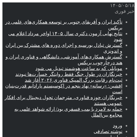
۱۴۰۵/۰۵/۱۸
خبر فوری
تأکید ایران و آفریقای جنوبی بر توسعه همکاری‌های علمی در
بریکس
نتایج نهایی آزمون دکتری سال ۱۴۰۵ اواخر مرداد اعلام می
شود
گسترش تبادل بورسیه و اجرای دوره های مشترک بین ایران
و اندونزی
گسترش همکاری‌های آموزشی، دانشگاهی و فناوری ایران و
هند درچارچوب بریکس
موبایلی که به ساعت هوشمند تبدیل می شود
خبرنگاران در طول جنگ فقط روایتگر خسارت‌ها نبودند
ثبت‌نام رقابت بزرگ المپیک فناوری ۲۰۲۶ آغاز شد
افشین: «رسانه» نهاد پنجم در اکوسیستم پارادایم قدرت‌بنیان
است
خبرنگاران حوزه فناوری، مترجمان تحول دیجیتال برای افکار
عمومی هستند
حمله به لامرد با بمب فسفری بود/ ارائه شواهد علمی به
مجامع بین‌الملل
ورود
نوشته تصادفی