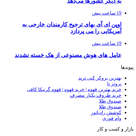
به دیگر کشورها می‌دهد
19 ساعت پیش
اوپن ای آی بهای ترجیح کارمندان خارجی به
آمریکایی را می پردازد
19 ساعت پیش
عامل های هوش مصنوعی از هک خسته نشدند
پیوندها
بهترین بروکر کپی ترید
پروتز پا
خرید بهترین قهوه | خرید قهوه | قهوه گرنیکا کافی
خرید ظروف یکبار مصرف
صندوق طلا
صندوق طلا
کوشش رادیاتور
وام فوری
بازار و کسب و کار