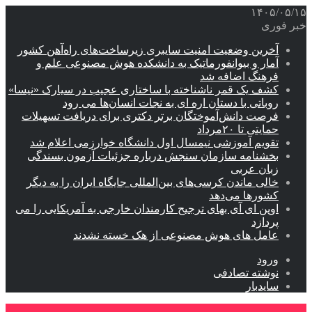
۱۴۰۵/۰۵/۱۵
خبر فوری
آخرین وضعیت امنیت سایبری زیرساخت‌های راه‌آهن کشور
آمار و بیوانفورماتیک به دانشکده هوش مصنوعی علم و
فرهنگ اضافه شد
کشف یک قمر ناشناخته با ساختاری عجیب در سیارک «نیسا»
روباتی با دستان اره ای به نجات انسان‌ها می رود
فرصت دانش‌آموختگان برتر دکتری‌ برای دریافت تسهیلات
حمایتی تا ۲۰مرداد
تقویم آموزشی نیمسال اول دانشگاه خوارزمی اعلام شد
بخشنامه سازمان سنجش درباره جزئیات آزمون بسندگی
زبان عربی
خالی ماندن کرسی‌های بین‌المللی جایگاه ایران را به دیگر
کشورها می‌دهد
اوپن ای آی بهای ترجیح کارمندان خارجی به آمریکایی را می
پردازد
عامل های هوش مصنوعی از هک خسته نشدند
ورود
نوشته تصادفی
سایدبار