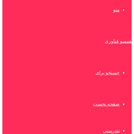
منو
همسو فناوری
جستجو برای
صفحه نخست
تندرستی