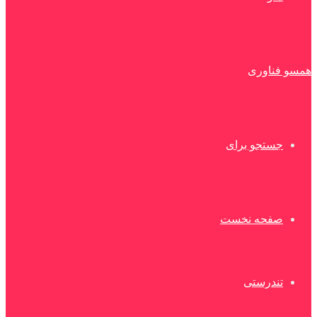
همسو فناوری
جستجو برای
صفحه نخست
تندرستی