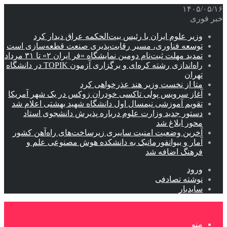
۱۴۰۵/۰۵/۱۶
خبر فوری
وزیر علوم ایران با رئیس بیت‌الحکمه عراق دیدار کرد
توسعه فناوری، مسیر رقابت‌پذیری صنعت قطعه‌سازی است
تمدید مهلت ثبت‌نام دومین نمایشگاه «فر ایران ۲» تا ۳۱ مرداد
راه‌اندازی رشته کره‌ای و برگزاری آزمون TOPIK در دانشگاه
تهران
متا از نخست وزیر هند عذرخواهی کرد
آغاز سرویس پولی تاکسی خودران زوکس در یک شهر آمریکا
تقویم آموزشی نیمسال اول دانشگاه شهید بهشتی اعلام شد
دستور جدید وزارت علوم درباره پذیرش دانشجوی استاد
محور ابلاغ شد
آخرین وضعیت امنیت سایبری زیرساخت‌های راه‌آهن کشور
آمار و بیوانفورماتیک به دانشکده هوش مصنوعی علم و
فرهنگ اضافه شد
ورود
نوشته تصادفی
سایدبار
منو