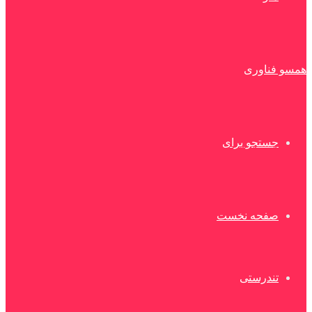
همسو فناوری
جستجو برای
صفحه نخست
تندرستی