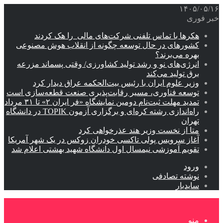
۱۴۰۵/۰۵/۱۶
خبر فوری
هکرها با تماس تلفنی شرکت‌های مالی را هک کردند
کشورهای در حال توسعه چگونه از انقلاب هوش مصنوعی
بهره می‌برند؟
انرژی‌های نو و رشد تولید کشاورزی/ وقتی پسماند مزرعه‌
برق تولید می‌کند
وزیر علوم ایران با رئیس بیت‌الحکمه عراق دیدار کرد
توسعه فناوری، مسیر رقابت‌پذیری صنعت قطعه‌سازی است
تمدید مهلت ثبت‌نام دومین نمایشگاه «فر ایران ۲» تا ۳۱ مرداد
راه‌اندازی رشته کره‌ای و برگزاری آزمون TOPIK در دانشگاه
تهران
متا از نخست وزیر هند عذرخواهی کرد
آغاز سرویس پولی تاکسی خودران زوکس در یک شهر آمریکا
تقویم آموزشی نیمسال اول دانشگاه شهید بهشتی اعلام شد
ورود
نوشته تصادفی
سایدبار
منو