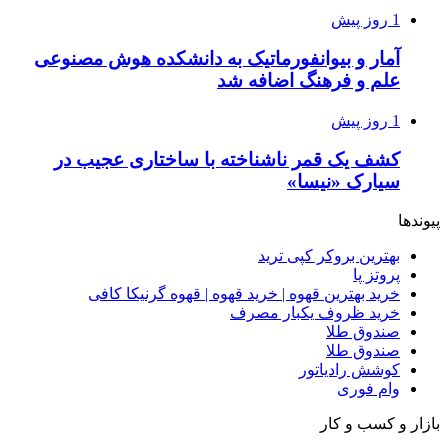
1 روز پیش
آمار و بیوانفورماتیک به دانشکده هوش مصنوعی
علم و فرهنگ اضافه شد
1 روز پیش
کشف یک قمر ناشناخته با ساختاری عجیب در
سیارک «نیسا»
پیوندها
بهترین بروکر کپی ترید
پروتز پا
خرید بهترین قهوه | خرید قهوه | قهوه گرنیکا کافی
خرید ظروف یکبار مصرف
صندوق طلا
صندوق طلا
کوشش رادیاتور
وام فوری
بازار و کسب و کار