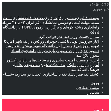
۱۴۰۵/۰۵/۱۶
خبر فوری
توسعه فناوری، مسیر رقابت‌پذیری صنعت قطعه‌سازی است
تمدید مهلت ثبت‌نام دومین نمایشگاه «فر ایران ۲» تا ۳۱ مرداد
راه‌اندازی رشته کره‌ای و برگزاری آزمون TOPIK در دانشگاه
تهران
متا از نخست وزیر هند عذرخواهی کرد
آغاز سرویس پولی تاکسی خودران زوکس در یک شهر آمریکا
تقویم آموزشی نیمسال اول دانشگاه شهید بهشتی اعلام شد
دستور جدید وزارت علوم درباره پذیرش دانشجوی استاد
محور ابلاغ شد
آخرین وضعیت امنیت سایبری زیرساخت‌های راه‌آهن کشور
آمار و بیوانفورماتیک به دانشکده هوش مصنوعی علم و
فرهنگ اضافه شد
کشف یک قمر ناشناخته با ساختاری عجیب در سیارک «نیسا»
ورود
نوشته تصادفی
سایدبار
منو