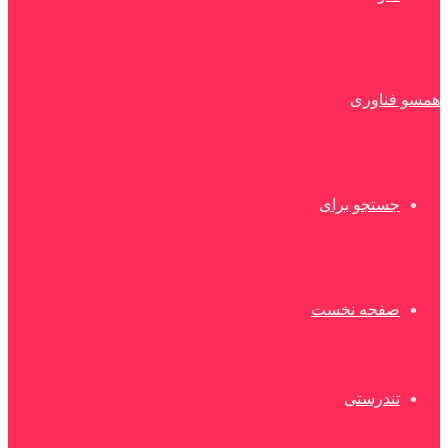
همسو فناوری
جستجو برای
صفحه نخست
تندرستی