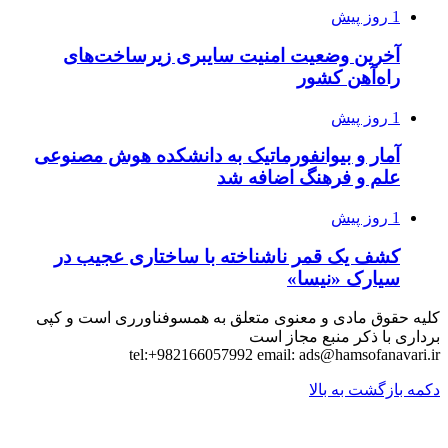
1 روز پیش
آخرین وضعیت امنیت سایبری زیرساخت‌های
راه‌آهن کشور
1 روز پیش
آمار و بیوانفورماتیک به دانشکده هوش مصنوعی
علم و فرهنگ اضافه شد
1 روز پیش
کشف یک قمر ناشناخته با ساختاری عجیب در
سیارک «نیسا»
کلیه حقوق مادی و معنوی متعلق به همسوفناورری است و کپی
برداری با ذکر منبع مجاز است
tel:+982166057992 email:
ads@hamsofanavari.ir
دکمه بازگشت به بالا