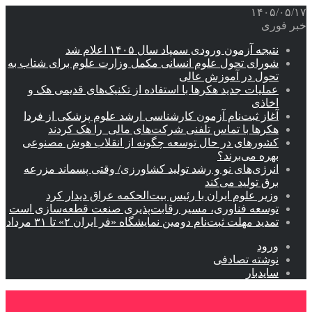
۱۴۰۵/۰۵/۱۷
خبر فوری
نتیجه آزمون ورودی سمپاد سال ۱۴۰۵ اعلام شد
شورای تحول علوم انسانی مکمل وزارت علوم برای شتاب به
تحول در آموزش عالی
عملیات جدید هکرها با استفاده از تکنیک‌های قدیمی هک و
اخاذی
آغاز ثبت‌نام‌ آزمون کارشناسی ارشد علوم پزشکی از فردا
هکرها با تماس تلفنی شرکت‌های مالی را هک کردند
کشورهای در حال توسعه چگونه از انقلاب هوش مصنوعی
بهره می‌برند؟
انرژی‌های نو و رشد تولید کشاورزی/ وقتی پسماند مزرعه‌
برق تولید می‌کند
وزیر علوم ایران با رئیس بیت‌الحکمه عراق دیدار کرد
توسعه فناوری، مسیر رقابت‌پذیری صنعت قطعه‌سازی است
تمدید مهلت ثبت‌نام دومین نمایشگاه «فر ایران ۲» تا ۳۱ مرداد
ورود
نوشته تصادفی
سایدبار