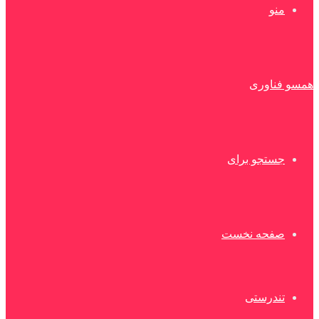
منو
همسو فناوری
جستجو برای
صفحه نخست
تندرستی