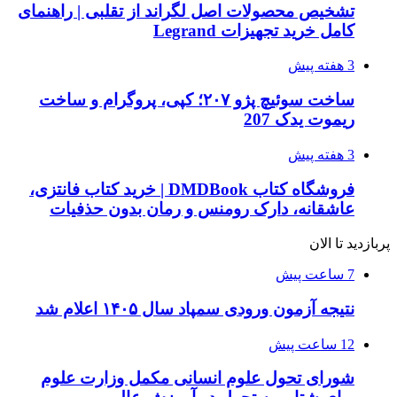
تشخیص محصولات اصل لگراند از تقلبی | راهنمای
کامل خرید تجهیزات Legrand
3 هفته پیش
ساخت سوئیچ پژو ۲۰۷؛ کپی، پروگرام و ساخت
ریموت یدک 207
3 هفته پیش
فروشگاه کتاب DMDBook | خرید کتاب فانتزی،
عاشقانه، دارک رومنس و رمان بدون حذفیات
پربازدید تا الان
7 ساعت پیش
نتیجه آزمون ورودی سمپاد سال ۱۴۰۵ اعلام شد
12 ساعت پیش
شورای تحول علوم انسانی مکمل وزارت علوم