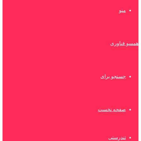
منو
همسو فناوری
جستجو برای
صفحه نخست
تندرستی