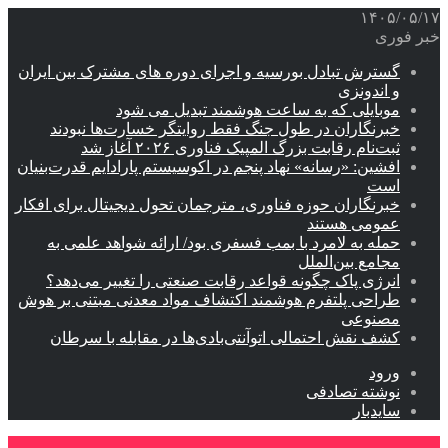
۱۴۰۵/۰۵/۱۷
خبر فوری
گسترش تبادل بورسیه و اجرای دوره های مشترک بین ایران
و اندونزی
موبایلی که به ساعت هوشمند تبدیل می شود
خبرنگاران در طول جنگ فقط روایتگر خسارت‌ها نبودند
ثبت‌نام رقابت بزرگ المپیک فناوری ۲۰۲۶ آغاز شد
افشین: «رسانه» نهاد پنجم در اکوسیستم پارادایم قدرت‌بنیان
است
خبرنگاران حوزه فناوری، مترجمان تحول دیجیتال برای افکار
عمومی هستند
حمله به لامرد با بمب فسفری بود/ ارائه شواهد علمی به
مجامع بین‌الملل
انرژی پاک چگونه قواعد رقابت صنعتی را تغییر می‌دهد؟
طراحی پلتفرم هوشمند اکتشاف مواد معدنی مبتنی بر هوش
مصنوعی
کشف نقش احتمالی اتوآنتی‌بادی‌ها در مقابله با سرطان
ورود
نوشته تصادفی
سایدبار