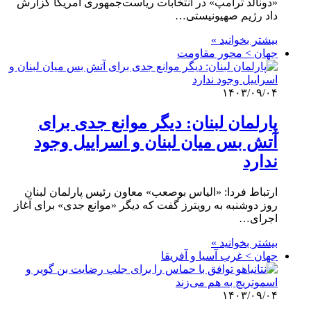
«دونالد ترامپ» در انتخابات ریاست‌جمهوری آمریکا گزارش
داد رژیم صهیونیستی…
بیشتر بخوانید »
جهان > محور مقاومت
۱۴۰۳/۰۹/۰۴
پارلمان لبنان: دیگر موانع جدی برای
آتش بس میان لبنان و اسراییل وجود
ندارد
ارتباط فردا: «الیاس بوصعب» معاون رئیس پارلمان لبنان
روز دوشنبه به رویترز گفت که دیگر «موانع جدی» برای آغاز
اجرای…
بیشتر بخوانید »
جهان > غرب آسیا و آفریقا
۱۴۰۳/۰۹/۰۴