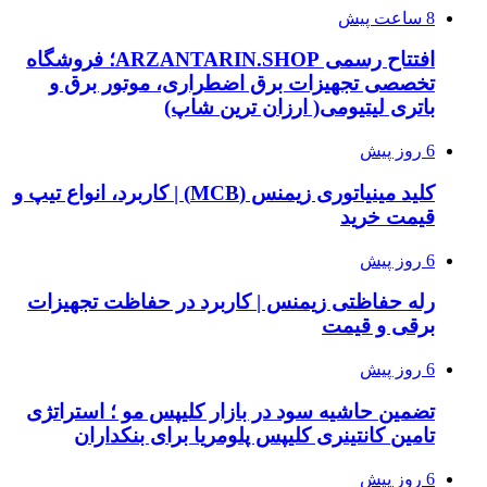
8 ساعت پیش
افتتاح رسمی ARZANTARIN.SHOP؛ فروشگاه
تخصصی تجهیزات برق اضطراری، موتور برق و
باتری لیتیومی( ارزان ترین شاپ)
6 روز پیش
کلید مینیاتوری زیمنس (MCB) | کاربرد، انواع تیپ و
قیمت خرید
6 روز پیش
رله حفاظتی زیمنس | کاربرد در حفاظت تجهیزات
برقی و قیمت
6 روز پیش
تضمین حاشیه سود در بازار کلیپس مو ؛ استراتژی
تامین کانتینری کلیپس پلومریا برای بنکداران
6 روز پیش