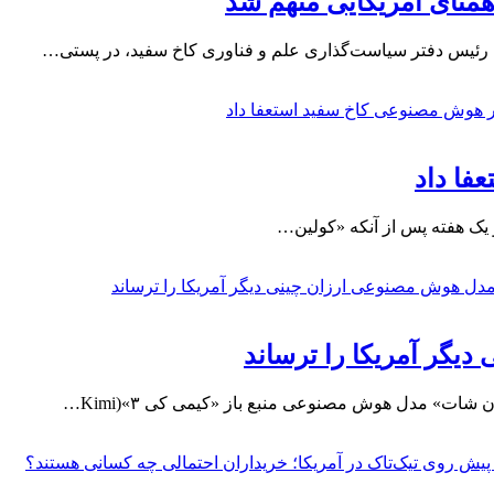
متای آمریکایی متهم شد
، رئیس دفتر سیاست‌گذاری علم و فناوری کاخ سفید، در پستی…
فا داد
 یک هفته پس از آنکه «کولین…
گر آمریکا را ترساند
ت» مدل هوش مصنوعی منبع باز «کیمی کی ۳»(Kimi…