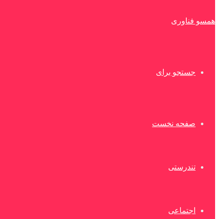
همسو فناوری
جستجو برای
صفحه نخست
تندرستی
اجتماعی