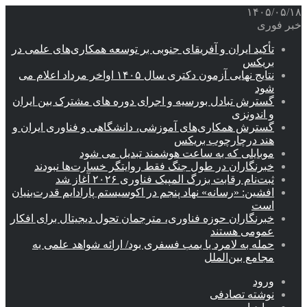
۱۴۰۵/۰۵/۱۸
خبر فوری
تأکید ایران و آفریقای جنوبی بر توسعه همکاری‌های علمی در
بریکس
نتایج نهایی آزمون دکتری سال ۱۴۰۵ اواخر مرداد اعلام می
شود
گسترش تبادل بورسیه و اجرای دوره های مشترک بین ایران
و اندونزی
گسترش همکاری‌های آموزشی، دانشگاهی و فناوری ایران و
هند درچارچوب بریکس
موبایلی که به ساعت هوشمند تبدیل می شود
خبرنگاران در طول جنگ فقط روایتگر خسارت‌ها نبودند
ثبت‌نام رقابت بزرگ المپیک فناوری ۲۰۲۶ آغاز شد
افشین: «رسانه» نهاد پنجم در اکوسیستم پارادایم قدرت‌بنیان
است
خبرنگاران حوزه فناوری، مترجمان تحول دیجیتال برای افکار
عمومی هستند
حمله به لامرد با بمب فسفری بود/ ارائه شواهد علمی به
مجامع بین‌الملل
ورود
نوشته تصادفی