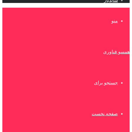
سایدبار
منو
همسو فناوری
جستجو برای
صفحه نخست