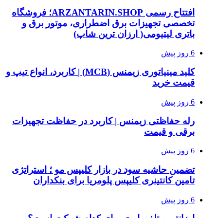
افتتاح رسمی ARZANTARIN.SHOP؛ فروشگاه
تخصصی تجهیزات برق اضطراری، موتور برق و
باتری لیتیومی( ارزان ترین شاپ)
6 روز پیش
کلید مینیاتوری زیمنس (MCB) | کاربرد، انواع تیپ و
قیمت خرید
6 روز پیش
رله حفاظتی زیمنس | کاربرد در حفاظت تجهیزات
برقی و قیمت
6 روز پیش
تضمین حاشیه سود در بازار کلیپس مو ؛ استراتژی
تامین کانتینری کلیپس پلومریا برای بنکداران
6 روز پیش