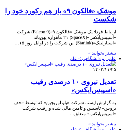
موشک «فالکون ۹» باز هم رکورد خود را
شکست
ارتباط فردا: یک موشک «فالکون ۹»(Falcon 9) شرکت
«اسپیس‌ایکس»(SpaceX) ۲۱ ماهواره پهن‌باند
«استارلینک»(Starlink) این شرکت را در اوایل روز ۱۵…
بیشتر بخوانید »
علمی‌ و دانشگاهی > علم
۱۴۰۲/۱۱/۲۵
تعدیل نیروی ۱۰ درصدی رقیب
«اسپیس‌ایکس»
به گزارش ایسنا، شرکت «بلو اوریجین» که توسط «جف
بزوس» تاسیس و تامین مالی شده و رقیب شرکت
«اسپیس‌ایکس» متعلق…
بیشتر بخوانید »
علمی‌ و دانشگاهی > علم