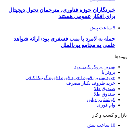
خبرنگاران حوزه فناوری، مترجمان تحول دیجیتال
برای افکار عمومی هستند
5 ساعت پیش
حمله به لامرد با بمب فسفری بود/ ارائه شواهد
علمی به مجامع بین‌الملل
پیوندها
بهترین بروکر کپی ترید
پروتز پا
خرید بهترین قهوه | خرید قهوه | قهوه گرنیکا کافی
خرید ظروف یکبار مصرف
صندوق طلا
صندوق طلا
کوشش رادیاتور
وام فوری
بازار و کسب و کار
10 ساعت پیش