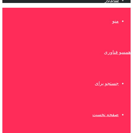
سایدبار
منو
همسو فناوری
جستجو برای
صفحه نخست