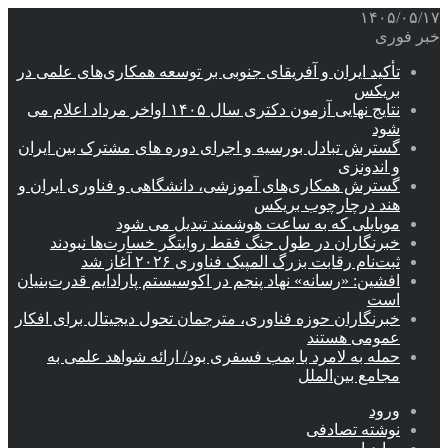
۱۴۰۵/۰۵/۱۷
خبر فوری
تأکید ایران و آفریقای جنوبی بر توسعه همکاری‌های علمی در
بریکس
نتایج نهایی آزمون دکتری سال ۱۴۰۵ اواخر مرداد اعلام می
شود
گسترش تبادل بورسیه و اجرای دوره های مشترک بین ایران
و اندونزی
گسترش همکاری‌های آموزشی، دانشگاهی و فناوری ایران و
هند درچارچوب بریکس
موبایلی که به ساعت هوشمند تبدیل می شود
خبرنگاران در طول جنگ فقط روایتگر خسارت‌ها نبودند
ثبت‌نام رقابت بزرگ المپیک فناوری ۲۰۲۶ آغاز شد
افشین: «رسانه» نهاد پنجم در اکوسیستم پارادایم قدرت‌بنیان
است
خبرنگاران حوزه فناوری، مترجمان تحول دیجیتال برای افکار
عمومی هستند
حمله به لامرد با بمب فسفری بود/ ارائه شواهد علمی به
مجامع بین‌الملل
ورود
نوشته تصادفی