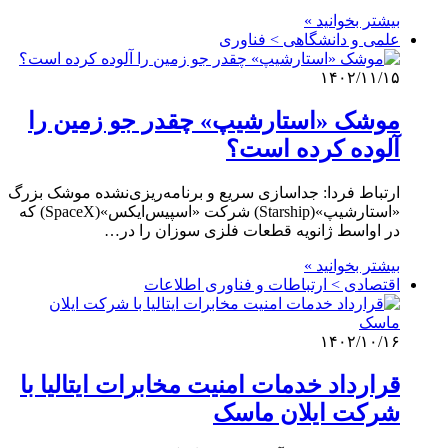
بیشتر بخوانید »
علمی‌ و دانشگاهی > فناوری
۱۴۰۲/۱۱/۱۵
موشک «استارشیپ» چقدر جو زمین را
آلوده کرده است؟
ارتباط فردا: جداسازی سریع و برنامه‌ریزی‌نشده موشک بزرگ
«استارشیپ»(Starship) شرکت «اسپیس‌ایکس»(SpaceX) که
در اواسط ژانویه قطعات فلزی سوزان را در…
بیشتر بخوانید »
اقتصادی > ارتباطات و فناوری اطلاعات
۱۴۰۲/۱۰/۱۶
قرارداد خدمات امنیت مخابرات ایتالیا با
شرکت ایلان ماسک