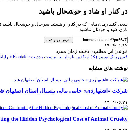
در کنار او شاد و خوشحال باشید
سعی کنید زمان هایی که در کنار او هستید سرحال و خوشحال باشید ت
بازی کنید و خودتان نباشید.
آدرس رونوشت
۱۴۰۴/۰۱/۱۲
خواندن این مطلب 5 دقیقه زمان میبرد
فیس بوک
توییتر (X)
لینکدین
‫تامبلر
‫پین‌ترست
‫رددیت
‫VKontakte
رایان
نوشته های مشابه
شرکت «اشتهاردی» حامی مالی بیسبال استان اصفهان شد
۱۴۰۴/۰۶/۳۱
ng the Hidden Psychological Cost of Animal Cruelty