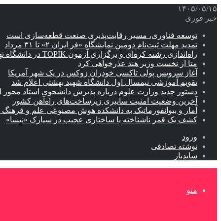
۱۴۰۵/۰۵/۱۵
خبر فوری
توسعه فناوری، مسیر رقابت‌پذیری صنعت قطعه‌سازی است
تمدید مهلت ثبت‌نام دومین نمایشگاه «فر ایران ۲» تا ۳۱ مرداد
راه‌اندازی رشته کره‌ای و برگزاری آزمون TOPIK در دانشگاه تهران
متا از نخست وزیر هند عذرخواهی کرد
آغاز سرویس پولی تاکسی خودران زوکس در یک شهر آمریکا
تقویم آموزشی نیمسال اول دانشگاه شهید بهشتی اعلام شد
دستور جدید وزارت علوم درباره پذیرش دانشجوی استاد محور اب
آخرین وضعیت امنیت سایبری زیرساخت‌های راه‌آهن کشور
آمار و بیوانفورماتیک به دانشکده هوش مصنوعی علم و فرهنگ 
کشف یک قمر ناشناخته با ساختاری عجیب در سیارک «نیسا»
ورود
نوشته تصادفی
سایدبار
منو