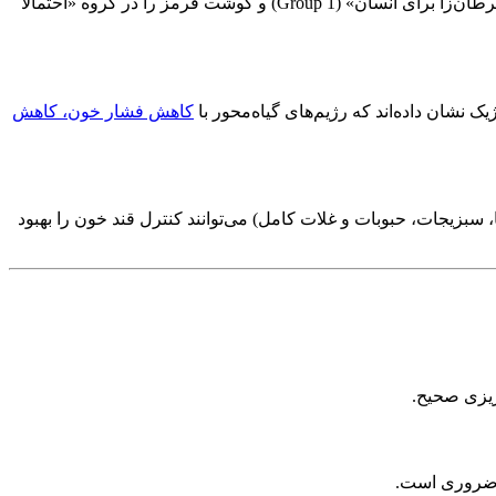
در سال ۲۰۱۵، International Agency for Research on Cancer، وابسته به World Health Organization، گوشت‌های فرآوری‌شده را در گروه «سرطان‌زا برای انسان» (Group 1) و گوشت قرمز را در گروه «احتمالاً
 نشان داده‌اند که رژیم‌های گیاه‌محور با
کاهش فشار خون، کاهش
 سبزیجات، حبوبات و غلات کامل) می‌توانند کنترل قند خون را بهبود
‌ریزی صحیح.
نه ضروری است.