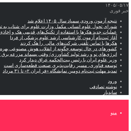
۱۴۰۵/۰۵/۱۷
خبر فوری
نتیجه آزمون ورودی سمپاد سال ۱۴۰۵ اعلام شد
شورای تحول علوم انسانی مکمل وزارت علوم برای شتاب به ت
عملیات جدید هکرها با استفاده از تکنیک‌های قدیمی هک و اخاذی
آغاز ثبت‌نام‌ آزمون کارشناسی ارشد علوم پزشکی از فردا
هکرها با تماس تلفنی شرکت‌های مالی را هک کردند
کشورهای در حال توسعه چگونه از انقلاب هوش مصنوعی بهره م
انرژی‌های نو و رشد تولید کشاورزی/ وقتی پسماند مزرعه‌ برق ت
وزیر علوم ایران با رئیس بیت‌الحکمه عراق دیدار کرد
توسعه فناوری، مسیر رقابت‌پذیری صنعت قطعه‌سازی است
تمدید مهلت ثبت‌نام دومین نمایشگاه «فر ایران ۲» تا ۳۱ مرداد
ورود
نوشته تصادفی
سایدبار
منو