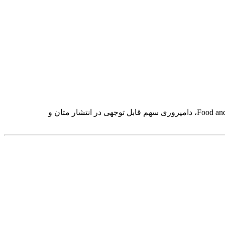
صنعت دامپروری یکی از منابع اصلی تولید گازهای گلخانه‌ای، مصرف آب و تخریب جنگل‌هاست. طبق گزارش‌های Food and Agriculture Organization، دامپروری سهم قابل توجهی در انتشار متان و