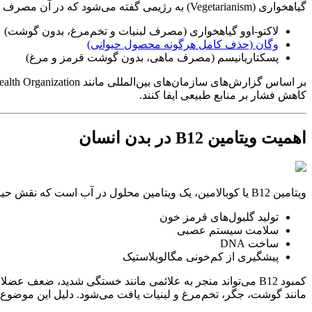
گیاهخواری (Vegetarianism) به رژیمی گفته می‌شود که در آن مصرف گوشت حذف می‌شود. شکل‌های مختلفی از این رژیم وجود دارد؛ از جمله:
لاکتو-اوو گیاهخواری (مصرف لبنیات و تخم‌مرغ، بدون گوشت)
وگان (حذف کامل هرگونه محصول حیوانی)
پسکتاریانیسم (مصرف ماهی، بدون گوشت قرمز و مرغ)
کاهش فشار بر منابع طبیعی ایفا کنند.
اهمیت ویتامین B12 در بدن انسان
ویتامین B12 یا کوبالامین، یک ویتامین محلول در آب است که نقش حیاتی در عملکردهای زیر دارد:
تولید گلبول‌های قرمز خون
سلامت سیستم عصبی
ساخت DNA
پیشگیری از کم‌خونی مگالوبلاستیک
کمبود B12 می‌تواند منجر به علائمی مانند خستگی شدید، ضع
مانند گوشت، جگر، تخم‌مرغ و لبنیات یافت می‌شود. دلیل این موضوع آن است که B12 توسط باکتری‌ها تولید می‌شود و در زنجیره غذایی