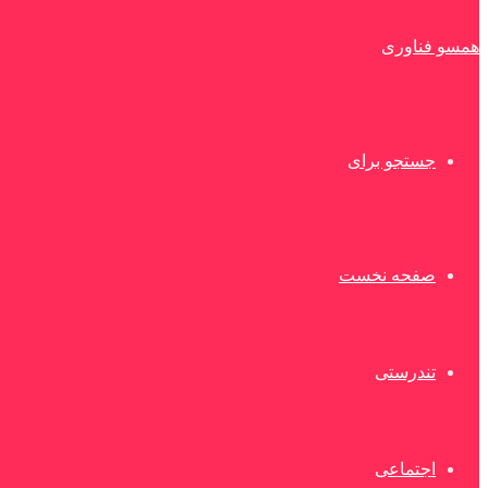
همسو فناوری
جستجو برای
صفحه نخست
تندرستی
اجتماعی