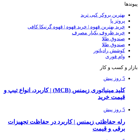
پیوندها
بهترین بروکر کپی ترید
پروتز پا
خرید بهترین قهوه | خرید قهوه | قهوه گرنیکا کافی
خرید ظروف یکبار مصرف
صندوق طلا
صندوق طلا
کوشش رادیاتور
وام فوری
بازار و کسب و کار
5 روز پیش
کلید مینیاتوری زیمنس (MCB) | کاربرد، انواع تیپ و
قیمت خرید
5 روز پیش
رله حفاظتی زیمنس | کاربرد در حفاظت تجهیزات
برقی و قیمت