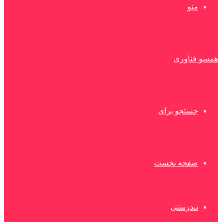
منو
همسو فناوری
جستجو برای
صفحه نخست
تندرستی