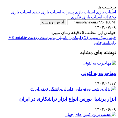
برچسب ها
اسباب بازی
اسباب بازی پسرانه
اسباب بازی جدید
اسباب بازی
دخترانه
اسباب بازی فکری
آدرس رونوشت
۱۴۰۴/۰۷/۰۸
خواندن این مطلب 6 دقیقه زمان میبرد
فیس بوک
توییتر (X)
لینکدین
‫تامبلر
‫پین‌ترست
‫رددیت
‫VKontakte
رایانامه
چاپ
نوشته های مشابه
مهاجرت به لتونی
۱۴۰۴/۰۱/۱۲
ابزار پرشیا بورس انواع ابزار تراشکاری در ایران
۱۴۰۴/۰۶/۰۹