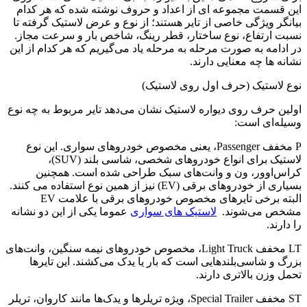
این قسمت مجموعه ‌ای از اعداد و حروف نوشته شده که هر کدام
بیانگر ویژگی خاصی از تایر هستند؛ از نوع و عرض لاستیک گرفته تا
نسبت ارتفاع، نوع ساختار، قطر رینگ، شاخص بار و سرعت مجاز.
در ادامه به‌ صورت مرحله ‌به ‌مرحله یاد می‌گیریم که هر کدام از این
نشانه ‌ها چه معنایی دارند.
نوع لاستیک (حرف اول روی لاستیک)
اولین حرف روی دیواره‌ لاستیک نشان می‌دهد تایر مربوط به چه نوع
وسیله‌ای است:
P مخفف Passenger، یعنی مخصوص خودروهای سواری. این نوع
لاستیک برای انواع خودروهای شخصی، شاسی ‌بلند (SUV)،
کراس‌اوور، ون و وانت‌های سبک طراحی شده است. همچنین
بسیاری از خودروهای برقی (EV) نیز از همین نوع استفاده می ‌کنند.
البته برخی تایرهای مخصوص خودروهای برقی با علامت EV
مشخص می‌شوند.
لاستیک های سواری
عموما یکی از این دو نشانه
را دارند.
LT مخفف Light Truck، مخصوص خودروهای نیمه ‌سنگین، وانت‌های
بزرگ و شاسی‌بلندهایی است که بار یا یدک می‌کشند. این تایرها
تحمل وزن بالاتری دارند.
ST مخفف Special Trailer، ویژه‌ تریلرها و یدک‌ها مانند کاروان، تریلر