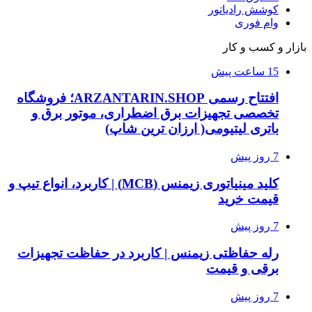
کوشش رادیاتور
وام فوری
بازار و کسب و کار
15 ساعت پیش
افتتاح رسمی ARZANTARIN.SHOP؛ فروشگاه
تخصصی تجهیزات برق اضطراری، موتور برق و
باتری لیتیومی( ارزان ترین شاپ)
7 روز پیش
کلید مینیاتوری زیمنس (MCB) | کاربرد، انواع تیپ و
قیمت خرید
7 روز پیش
رله حفاظتی زیمنس | کاربرد در حفاظت تجهیزات
برقی و قیمت
7 روز پیش