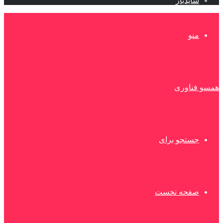
سایدبار
منو
همسو فناوری
جستجو برای
صفحه نخست