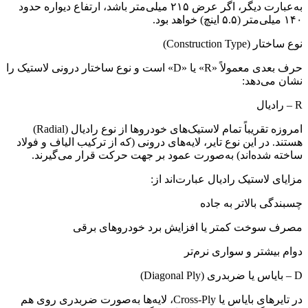
به‌عبارت دیگر، اگر عرض ۲۱۵ میلی‌متر باشد، ارتفاع دیواره حدود
۱۴۰ میلی‌متر (۵.۵ اینچ) خواهد بود.
نوع ساختار (Construction Type)
حرف بعدی معمولاً «R» یا «D» است و نوع ساختار درونی لاستیک را
نشان می‌دهد:
R – رادیال
امروزه تقریباً تمام لاستیک‌های خودروها از نوع رادیال (Radial)
هستند. در این نوع تایر، لایه‌های درونی (که از ترکیب الیاف و فولاد
ساخته شده‌اند) به‌صورت عمود بر جهت حرکت قرار می‌گیرند.
مزایای لاستیک رادیال عبارت‌اند از:
چسبندگی بالاتر به جاده
مصرف سوخت کمتر یا افزایش برد خودروهای برقی
دوام بیشتر و سواری نرم‌تر
D – بایاس یا ضربدری (Diagonal Ply)
در تایرهای بایاس یا Cross-Ply، لایه‌ها به‌صورت ضربدری روی هم