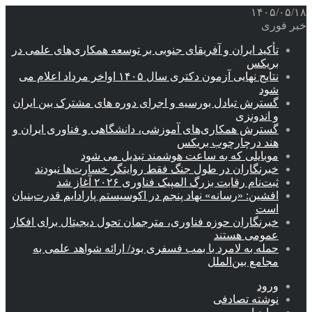
۱۴۰۵/۰۵/۱۸
خبر فوری
تأکید ایران و آفریقای جنوبی بر توسعه همکاری‌های علمی در
بریکس
نتایج نهایی آزمون دکتری سال ۱۴۰۵ اواخر مرداد اعلام می
شود
گسترش تبادل بورسیه و اجرای دوره های مشترک بین ایران
و اندونزی
گسترش همکاری‌های آموزشی، دانشگاهی و فناوری ایران و
هند درچارچوب بریکس
موبایلی که به ساعت هوشمند تبدیل می شود
خبرنگاران در طول جنگ فقط روایتگر خسارت‌ها نبودند
ثبت‌نام رقابت بزرگ المپیک فناوری ۲۰۲۶ آغاز شد
افشین: «رسانه» نهاد پنجم در اکوسیستم پارادایم قدرت‌بنیان
است
خبرنگاران حوزه فناوری، مترجمان تحول دیجیتال برای افکار
عمومی هستند
حمله به لامرد با بمب فسفری بود/ ارائه شواهد علمی به
مجامع بین‌الملل
ورود
نوشته تصادفی