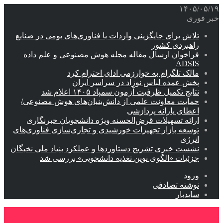
۱۴۰۵/۰۵/۱۹
خبر فوری
تلاش برای جایگزینی واردات با فناوری‌های بومی در صنایع
راهبردی کشور
فراخوان ارسال مقاله مجله هوش مصنوعی و علم داده
ADSIS
مالک تلگرام به خوارزمی ادای احترام کرد
پخش عمده لباس نوزاد در سراسر ایران
نتایج تکمیل ظرفیت آزمون سمپاد ۱۴۰۵ اعلام شد
حمایت معاونت علمی از دانش‌بنیان‌های هوش مصنوعی/
اعطای یارانه پردازشی
ارائه تسهیلات قرض‌الحسنه ویژه دانشجویان خبرنگاری
توسعه بازار تجهیزات خورشیدی و تجاری‌سازی فناوری‌های
انرژی
نشست خبری تشریح دستاوردها و عملکرد بنیاد ملی نخبگان
جزئیات «الگوی نوین تغذیه دانشجویی» بررسی شد
ورود
نوشته تصادفی
سایدبار