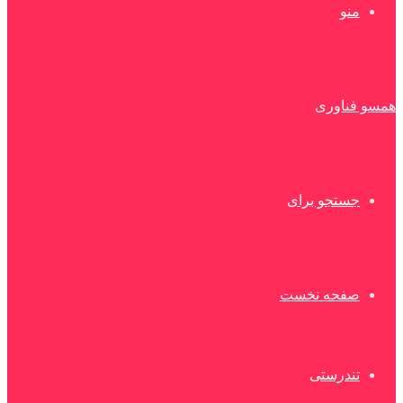
منو
همسو فناوری
جستجو برای
صفحه نخست
تندرستی