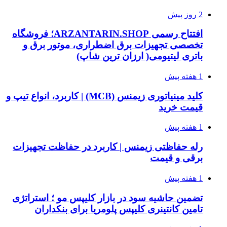
2 روز پیش
افتتاح رسمی ARZANTARIN.SHOP؛ فروشگاه
تخصصی تجهیزات برق اضطراری، موتور برق و
باتری لیتیومی( ارزان ترین شاپ)
1 هفته پیش
کلید مینیاتوری زیمنس (MCB) | کاربرد، انواع تیپ و
قیمت خرید
1 هفته پیش
رله حفاظتی زیمنس | کاربرد در حفاظت تجهیزات
برقی و قیمت
1 هفته پیش
تضمین حاشیه سود در بازار کلیپس مو ؛ استراتژی
تامین کانتینری کلیپس پلومریا برای بنکداران