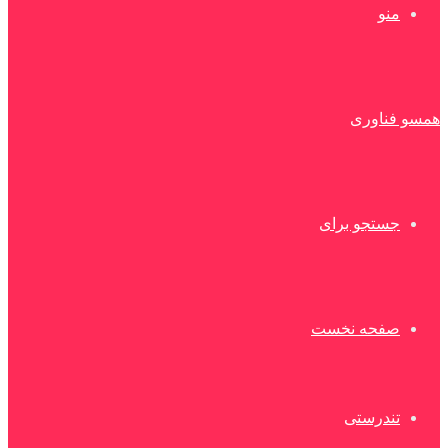
منو
همسو فناوری
جستجو برای
صفحه نخست
تندرستی