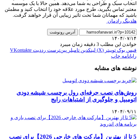
انتخاب سبک و طراحی به شما می‌دهد. همین حالا با یک موسسه
معتبر تماس بگیرید، طرح مورد علاقه خود را انتخاب کنید و مطمئن
باشید که مهمانان شما تحت تاثیر زیبایی آن قرار خواهند گرفت.
هلدینگ رادمان
آدرس رونوشت
۱۴۰۴/۰۷/۱۴
خواندن این مطلب 3 دقیقه زمان میبرد
فیس بوک
توییتر (X)
لینکدین
‫تامبلر
‫پین‌ترست
‫رددیت
‫VKontakte
رایانامه
چاپ
نوشته های مشابه
روش‌های نصب حرفه‌ای رول برچسب شیشه دودی
اتومبیل و جلوگیری از اشتباهات رایج
۱۴۰۴/۰۹/۱۱
5 تا از بهترین【مارکت های خارجی 2026】برای نصب