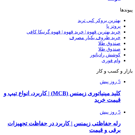
پیوندها
بهترین بروکر کپی ترید
پروتز پا
خرید بهترین قهوه | خرید قهوه | قهوه گرنیکا کافی
خرید ظروف یکبار مصرف
صندوق طلا
صندوق طلا
کوشش رادیاتور
وام فوری
بازار و کسب و کار
5 روز پیش
کلید مینیاتوری زیمنس (MCB) | کاربرد، انواع تیپ و
قیمت خرید
5 روز پیش
رله حفاظتی زیمنس | کاربرد در حفاظت تجهیزات
برقی و قیمت