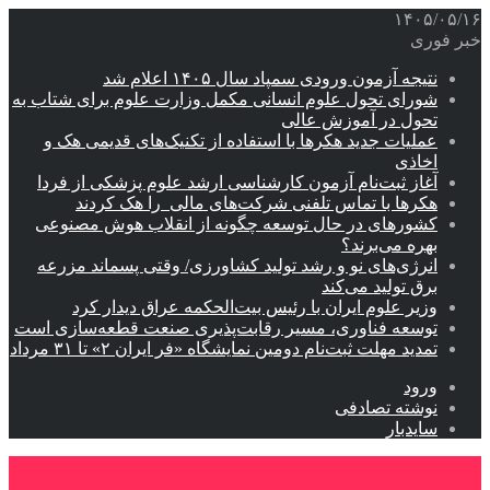
۱۴۰۵/۰۵/۱۶
خبر فوری
نتیجه آزمون ورودی سمپاد سال ۱۴۰۵ اعلام شد
شورای تحول علوم انسانی مکمل وزارت علوم برای شتاب به
تحول در آموزش عالی
عملیات جدید هکرها با استفاده از تکنیک‌های قدیمی هک و
اخاذی
آغاز ثبت‌نام‌ آزمون کارشناسی ارشد علوم پزشکی از فردا
هکرها با تماس تلفنی شرکت‌های مالی را هک کردند
کشورهای در حال توسعه چگونه از انقلاب هوش مصنوعی
بهره می‌برند؟
انرژی‌های نو و رشد تولید کشاورزی/ وقتی پسماند مزرعه‌
برق تولید می‌کند
وزیر علوم ایران با رئیس بیت‌الحکمه عراق دیدار کرد
توسعه فناوری، مسیر رقابت‌پذیری صنعت قطعه‌سازی است
تمدید مهلت ثبت‌نام دومین نمایشگاه «فر ایران ۲» تا ۳۱ مرداد
ورود
نوشته تصادفی
سایدبار