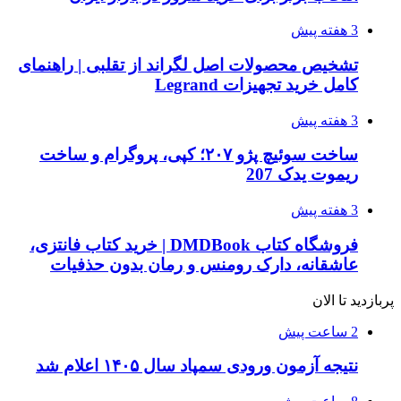
3 هفته پیش
تشخیص محصولات اصل لگراند از تقلبی | راهنمای
کامل خرید تجهیزات Legrand
3 هفته پیش
ساخت سوئیچ پژو ۲۰۷؛ کپی، پروگرام و ساخت
ریموت یدک 207
3 هفته پیش
فروشگاه کتاب DMDBook | خرید کتاب فانتزی،
عاشقانه، دارک رومنس و رمان بدون حذفیات
پربازدید تا الان
2 ساعت پیش
نتیجه آزمون ورودی سمپاد سال ۱۴۰۵ اعلام شد