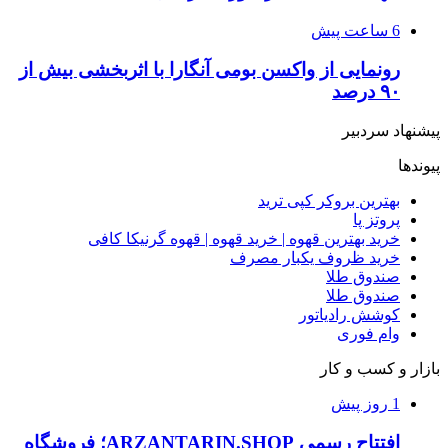
6 ساعت پیش
رونمایی از واکسن بومی آنگارا با اثربخشی بیش از
۹۰ درصد
پیشنهاد سردبیر
پیوندها
بهترین بروکر کپی ترید
پروتز پا
خرید بهترین قهوه | خرید قهوه | قهوه گرنیکا کافی
خرید ظروف یکبار مصرف
صندوق طلا
صندوق طلا
کوشش رادیاتور
وام فوری
بازار و کسب و کار
1 روز پیش
افتتاح رسمی ARZANTARIN.SHOP؛ فروشگاه