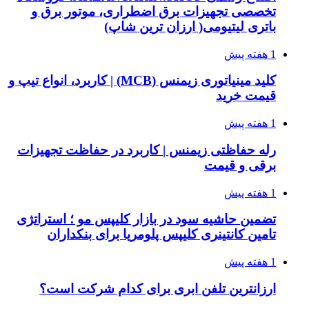
تخصصی تجهیزات برق اضطراری، موتور برق و
باتری لیتیومی( ارزان ترین شاپ)
1 هفته پیش
کلید مینیاتوری زیمنس (MCB) | کاربرد، انواع تیپ و
قیمت خرید
1 هفته پیش
رله حفاظتی زیمنس | کاربرد در حفاظت تجهیزات
برقی و قیمت
1 هفته پیش
تضمین حاشیه سود در بازار کلیپس مو ؛ استراتژی
تامین کانتینری کلیپس پلومریا برای بنکداران
1 هفته پیش
ارزانترین تلفن ابری برای کدام شرکت است؟