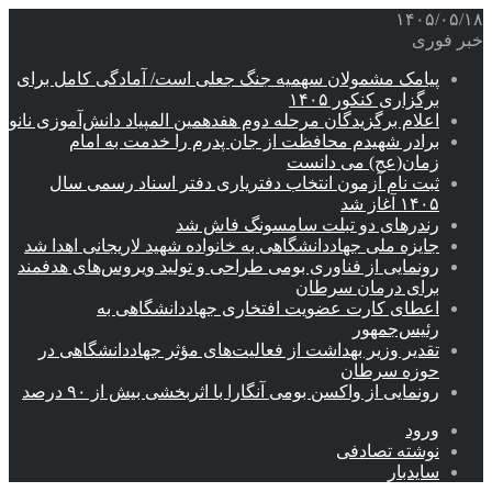
۱۴۰۵/۰۵/۱۸
خبر فوری
پیامک مشمولان سهمیه جنگ جعلی است/ آمادگی کامل برای
برگزاری کنکور ۱۴۰۵
اعلام برگزیدگان مرحله دوم هفدهمین المپیاد دانش‌آموزی نانو
برادر شهیدم محافظت از جان پدرم را خدمت به امام
زمان(عج) می دانست
ثبت نام آزمون انتخاب دفتریاری دفتر اسناد رسمی سال
۱۴۰۵ آغاز شد
رندرهای دو تبلت سامسونگ فاش شد
جایزه ملی جهاددانشگاهی به خانواده شهید لاریجانی اهدا شد
رونمایی از فناوری بومی طراحی و تولید ویروس‌های هدفمند
برای درمان سرطان
اعطای کارت عضویت افتخاری جهاددانشگاهی به
رئیس‌جمهور
تقدیر وزیر بهداشت از فعالیت‌های مؤثر جهاددانشگاهی در
حوزه سرطان
رونمایی از واکسن بومی آنگارا با اثربخشی بیش از ۹۰ درصد
ورود
نوشته تصادفی
سایدبار