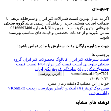
جمع‌بندی
اگر به دنبال بهترین قیمت شیرآلات کیز ایران و شیرفلکه برنجی با
ضمانت اصالت هستید، خرید از نمایندگی رسمی مانند
گروه صنعتی
جلوخانی
بهترین گزینه است. همین حالا با شماره
02166697400
تماس بگیرید و از خدمات تخصصی و قیمت‌های مناسب بهره‌مند
شوید.
جهت مشاوره رایگان و ثبت سفارش با ما در تماس باشید!
برچسب ها
قیمت شیرفلکه کیز ایران
کاتالوگ محصولات کیز ایران
گروه
صنعتی جلوخانی
لیست قیمت کیز ایران 1404
لیست قیمت
محصولات کیز ایران
نمایندگی فروش کیز ایران
آدرس رونوشت
۱۴۰۴/۰۲/۳۱
خواندن این مطلب 2 دقیقه زمان میبرد
فیس بوک
توییتر (X)
لینکدین
‫تامبلر
‫پین‌ترست
‫رددیت
‫VKontakte
رایانامه
چاپ
نوشته های مشابه