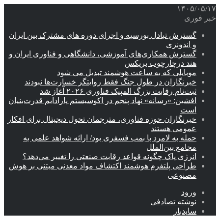
۱۴۰۵/۰۵/۱۷
خبر فوری
گسترش تبادل بورسیه و اجرای دوره های مشترک بین ایران
و اندونزی
گسترش همکاری‌های آموزشی، دانشگاهی و فناوری ایران و
هند درچارچوب بریکس
موبایلی که به ساعت هوشمند تبدیل می شود
خبرنگاران در طول جنگ فقط روایتگر خسارت‌ها نبودند
ثبت‌نام رقابت بزرگ المپیک فناوری ۲۰۲۶ آغاز شد
افشین: «رسانه» نهاد پنجم در اکوسیستم پارادایم قدرت‌بنیان
است
خبرنگاران حوزه فناوری، مترجمان تحول دیجیتال برای افکار
عمومی هستند
حمله به لامرد با بمب فسفری بود/ ارائه شواهد علمی به
مجامع بین‌الملل
انرژی پاک چگونه قواعد رقابت صنعتی را تغییر می‌دهد؟
طراحی پلتفرم هوشمند اکتشاف مواد معدنی مبتنی بر هوش
مصنوعی
ورود
نوشته تصادفی
سایدبار