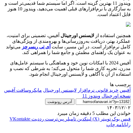
ویندوز 11 بهترین گزینه است. اگر اما سیستم شما قدیمی‌تر است و
به سازگاری با نرم‌افزارهای قبلی اهمیت می‌دهید، ویندوز 10 هنوز
قابل اعتماد است.
همچنین استفاده از
لایسنس اورجینال
آفیس، تضمینی برای امنیت،
عملکرد بهتر، دریافت به‌روزرسانی‌ها و بهره‌مندی از ویژگی‌های
کامل نرم‌افزار است. در این مسیر، سایت
آی تی ریسرچز
می‌تواند
به عنوان یک راهنمای مطمئن و جامع شما را همراهی کند.
آفیس 2024 با امکانات نوین خود و هماهنگی با سیستم عامل‌های
مدرن، تجربه کاری شما را متحول می‌کند؛ به شرطی که نصب و
استفاده از آن با آگاهی و لایسنس اورجینال انجام شود.
برچسب ها
آفیس
خرید قانونی نرم‌افزار
لایسنس اورجینال
مایکروسافت آفیس
نسخه اورجینال
ویندوز 11
آدرس رونوشت
۱۴۰۳/۱۲/۰۲
خواندن این مطلب 5 دقیقه زمان میبرد
فیس بوک
توییتر (X)
لینکدین
‫تامبلر
‫پین‌ترست
‫رددیت
‫VKontakte
رایانامه
چاپ