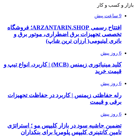
بازار و کسب و کار
9 ساعت پیش
افتتاح رسمی ARZANTARIN.SHOP؛ فروشگاه
تخصصی تجهیزات برق اضطراری، موتور برق و
باتری لیتیومی( ارزان ترین شاپ)
6 روز پیش
کلید مینیاتوری زیمنس (MCB) | کاربرد، انواع تیپ و
قیمت خرید
6 روز پیش
رله حفاظتی زیمنس | کاربرد در حفاظت تجهیزات
برقی و قیمت
6 روز پیش
تضمین حاشیه سود در بازار کلیپس مو ؛ استراتژی
تامین کانتینری کلیپس پلومریا برای بنکداران