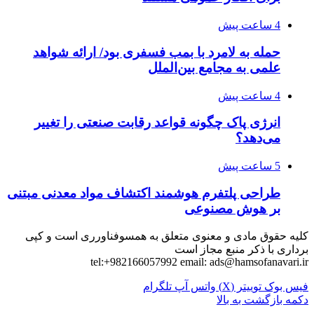
4 ساعت پیش
حمله به لامرد با بمب فسفری بود/ ارائه شواهد
علمی به مجامع بین‌الملل
4 ساعت پیش
انرژی پاک چگونه قواعد رقابت صنعتی را تغییر
می‌دهد؟
5 ساعت پیش
طراحی پلتفرم هوشمند اکتشاف مواد معدنی مبتنی
بر هوش مصنوعی
کلیه حقوق مادی و معنوی متعلق به همسوفناورری است و کپی
برداری با ذکر منبع مجاز است
tel:+982166057992 email:
ads@hamsofanavari.ir
فیس بوک
توییتر (X)
واتس آپ
تلگرام
دکمه بازگشت به بالا