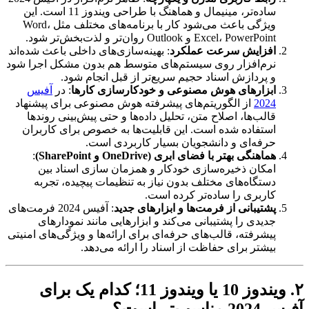
ساده‌تر، مینیمال و هماهنگ با طراحی ویندوز 11 است. این
ویژگی باعث می‌شود کار با برنامه‌های مختلف مثل Word،
Excel، PowerPoint و Outlook روان‌تر و لذت‌بخش‌تر شود.
افزایش سرعت عملکرد
: بهینه‌سازی‌های داخلی باعث شده‌اند
نرم‌افزار روی سیستم‌های متوسط هم بدون مشکل اجرا شود
و پردازش اسناد حجیم سریع‌تر از قبل انجام شود.
ابزارهای هوش مصنوعی و خودکارسازی کارها
: در
آفیس
2024
از الگوریتم‌های پیشرفته هوش مصنوعی برای پیشنهاد
قالب‌ها، اصلاح متن، تحلیل داده‌ها و حتی پیش‌بینی روندها
استفاده شده است. این قابلیت‌ها به خصوص برای کاربران
حرفه‌ای و دانشجویان بسیار کاربردی است.
هماهنگی بهتر با فضای ابری (OneDrive و SharePoint)
:
امکان ذخیره‌سازی خودکار و همزمان سازی اسناد بین
دستگاه‌های مختلف بدون نیاز به تنظیمات پیچیده، تجربه
کاربری را ساده‌تر کرده است.
پشتیبانی از فرمت‌ها و ابزارهای جدید
: آفیس 2024 فرمت‌های
جدیدی را پشتیبانی می‌کند و ابزارهایی مانند نمودارهای
پیشرفته، قالب‌های حرفه‌ای برای ارائه‌ها و ویژگی‌های امنیتی
بیشتر برای حفاظت از اسناد را ارائه می‌دهد.
۲. ویندوز 10 یا ویندوز 11؛ کدام یک برای
آفیس 2024 مناسب‌تر است؟