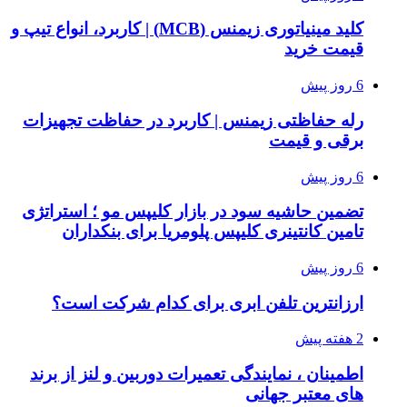
کلید مینیاتوری زیمنس (MCB) | کاربرد، انواع تیپ و
قیمت خرید
6 روز پیش
رله حفاظتی زیمنس | کاربرد در حفاظت تجهیزات
برقی و قیمت
6 روز پیش
تضمین حاشیه سود در بازار کلیپس مو ؛ استراتژی
تامین کانتینری کلیپس پلومریا برای بنکداران
6 روز پیش
ارزانترین تلفن ابری برای کدام شرکت است؟
2 هفته پیش
اطمینان ، نمایندگی تعمیرات دوربین و لنز از برند
های معتبر جهانی