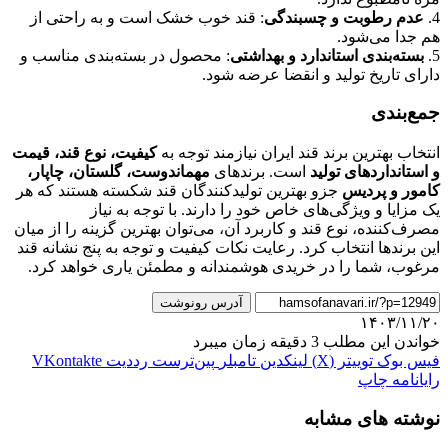
4.
عدم رطوبت و چسبندگی
: قند خوب خشک است و به راحتی از
هم جدا می‌شود.
5.
بسته‌بندی استاندارد و بهداشتی
: محصول در بسته‌بندی مناسب و
دارای تاریخ تولید و انقضا عرضه شود.
جمع‌بندی
انتخاب بهترین برند قند ایران نیازمند توجه به
کیفیت، نوع قند، قیمت
و استانداردهای تولید
است. برندهای
مهماندوست، گلستان، چاپار،
کامور و پردیس
جزو بهترین تولیدکنندگان قند شکسته هستند که هر
یک مزایا و ویژگی‌های خاص خود را دارند. با توجه به نیاز
مصرف‌کننده، نوع قند و کاربرد آن، می‌توان بهترین گزینه را از میان
این برندها انتخاب کرد. رعایت نکات کیفیت و توجه به پنج نشانه قند
مرغوب، شما را در خریدی هوشمندانه و مطمئن یاری خواهد کرد.
آدرس رونوشت
۱۴۰۳/۱۱/۲۰
خواندن این مطلب 3 دقیقه زمان میبرد
فیس بوک
توییتر (X)
لینکدین
‫تامبلر
‫پین‌ترست
‫رددیت
‫VKontakte
رایانامه
چاپ
نوشته های مشابه