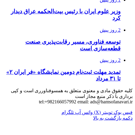
وزیر علوم ایران با رئیس بیت‌الحکمه عراق دیدار
کرد
2 روز پیش
توسعه فناوری، مسیر رقابت‌پذیری صنعت
قطعه‌سازی است
2 روز پیش
تمدید مهلت ثبت‌نام دومین نمایشگاه «فر ایران ۲»
تا ۳۱ مرداد
کلیه حقوق مادی و معنوی متعلق به همسوفناورری است و کپی
برداری با ذکر منبع مجاز است
tel:+982166057992 email:
ads@hamsofanavari.ir
فیس بوک
توییتر (X)
واتس آپ
تلگرام
دکمه بازگشت به بالا