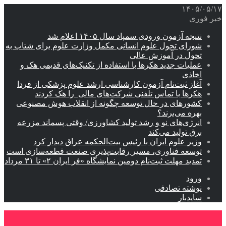
۱۴۰۵/۰۵/۱۷
خبر فوری
نتیجه آزمون ورودی سمپاد سال ۱۴۰۵ اعلام شد
شورای تحول علوم انسانی مکمل وزارت علوم برای شتاب به
تحول در آموزش عالی
عملیات جدید هکرها با استفاده از تکنیک‌های قدیمی هک و
اخاذی
آغاز ثبت‌نام‌ آزمون کارشناسی ارشد علوم پزشکی از فردا
هکرها با تماس تلفنی شرکت‌های مالی را هک کردند
کشورهای در حال توسعه چگونه از انقلاب هوش مصنوعی
بهره می‌برند؟
انرژی‌های نو و رشد تولید کشاورزی/ وقتی پسماند مزرعه‌
برق تولید می‌کند
وزیر علوم ایران با رئیس بیت‌الحکمه عراق دیدار کرد
توسعه فناوری، مسیر رقابت‌پذیری صنعت قطعه‌سازی است
تمدید مهلت ثبت‌نام دومین نمایشگاه «فر ایران ۲» تا ۳۱ مرداد
ورود
نوشته تصادفی
سایدبار