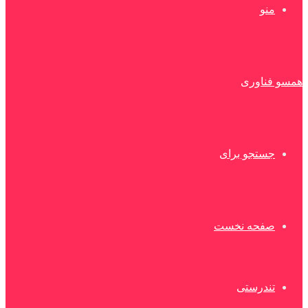
منو
همسو فناوری
جستجو برای
صفحه نخست
تندرستی