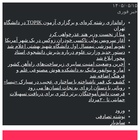
۱۴۰۵/۰۵/۱۵
خبر فوری
راه‌اندازی رشته کره‌ای و برگزاری آزمون TOPIK در دانشگاه
تهران
متا از نخست وزیر هند عذرخواهی کرد
آغاز سرویس پولی تاکسی خودران زوکس در یک شهر آمریکا
تقویم آموزشی نیمسال اول دانشگاه شهید بهشتی اعلام شد
دستور جدید وزارت علوم درباره پذیرش دانشجوی استاد
محور ابلاغ شد
آخرین وضعیت امنیت سایبری زیرساخت‌های راه‌آهن کشور
آمار و بیوانفورماتیک به دانشکده هوش مصنوعی علم و
فرهنگ اضافه شد
کشف یک قمر ناشناخته با ساختاری عجیب در سیارک «نیسا»
روباتی با دستان اره ای به نجات انسان‌ها می رود
فرصت دانش‌آموختگان برتر دکتری‌ برای دریافت تسهیلات
حمایتی تا ۲۰مرداد
ورود
نوشته تصادفی
سایدبار