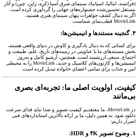
(فرانسه، ایتالیا، اسپانیا)، سینمای شرق آسیا (کره، ژاپن، چین) و آثار
مستقل تحسین‌شده جشنواره‌های جهانی را گردآوری کرده است.
اگر به دنبال کشف جواهرات پنهان سینمای هنری هستید،
MovieLink قطب‌نمای شماست.
۴. گنجینه مستندها و انیمیشن‌ها:
برای کسانی که به دنبال یادگیری و کاوش در دنیای واقعی هستند،
بخش مستندهای ما با عناوینی در زمینه‌های تاریخ، علم، طبیعت و
اجتماع، منبعی ارزشمند است. همچنین، آرشیو کامل و به‌روز
انیمیشن‌ها و کارتون‌های کلاسیک و جدید، MovieLink را به محیطی
امن و جذاب برای تمامی اعضای خانواده تبدیل کرده است.
کیفیت، اولویت اصلی ما: تجربه‌ای بصری
بی‌مانند
در MovieLink، ما معتقدیم کیفیت تصویر و صدا نباید فدای سرعت
دانلود شود. به همین دلیل، ما بر ارائه بالاترین استانداردهای فنی
اصرار داریم:
۱. وضوح تصویر ۴K و HDR: