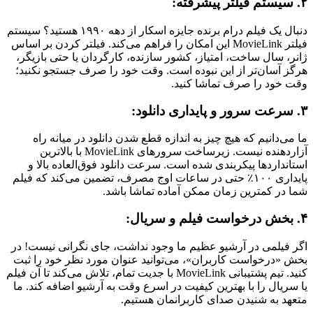
۲. سیستم فیلتر پیشرفته:
دنبال یک فیلم درام برنده جایزه اسکار از دهه ۱۹۹۰ هستید؟ سیستم
فیلتر MovieLink این امکان را فراهم می‌کند. فیلتر کردن بر اساس
ژانر، سال ساخت، امتیاز، کشور سازنده، کارگردان یا حتی بازیگر،
هرگز آسان‌تر از این نبوده است. وقت خود را صرف جستجو نکنید؛
وقت خود را صرف تماشا کنید.
۳. سرعت سرور و پایداری دانلود:
ما می‌دانیم که هیچ چیز به اندازه قطع شدن دانلود در میانه راه
آزاردهنده نیست. زیرساخت سرورهای MovieLink با بالاترین
استانداردها پیکربندی شده است. سرعت دانلود فوق‌العاده بالا و
پایداری ۱۰۰٪ حتی در ساعات اوج مصرف، تضمین می‌کند که فیلم
شما در کمترین زمان ممکن آماده تماشا باشد.
۴. بخش درخواست فیلم و سریال:
اگر فیلمی در آرشیو عظیم ما وجود نداشت، جای نگرانی نیست! در
بخش «درخواست کاربران»، می‌توانید عنوان مورد نظر خود را ثبت
کنید. تیم پشتیبانی MovieLink با جدیت تمام، تلاش می‌کند تا آن فیلم
یا سریال را با بهترین کیفیت در اسرع وقت به آرشیو اضافه کند. ما
متعهد به شنیدن صدای کاربرانمان هستیم.