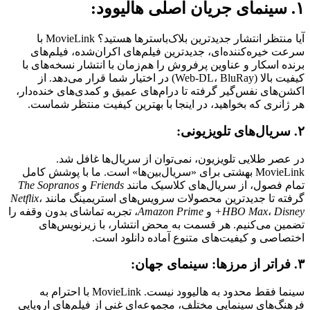
۱. سینمای جریان اصلی هالیوود:
آیا منتظر انتشار جدیدترین بلاک‌باسترها هستید؟ MovieLink با
سرعت خیره‌کننده‌ای، جدیدترین فیلم‌های اکران‌شده، فیلم‌های
برنده اسکار و عناوین پرفروش را هم‌زمان با انتشار نسخه‌های با
کیفیت بالا (Web-DL، BluRay) در اختیار شما قرار می‌دهد. از
اکشن‌های نفس‌گیر گرفته تا درام‌های عمیق و کمدی‌های خنده‌دار،
هر ژانری که بخواهید، در اینجا با بهترین کیفیت منتظر شماست.
۲. سریال‌های تلویزیونی:
در عصر طلایی تلویزیون، نمی‌توان از سریال‌ها غافل شد.
MovieLink بهشتی برای «سریال‌بین‌ها» است. ما با پوشش کامل
تمام فصول، از سریال‌های کلاسیک مانند
Friends
و
The Sopranos
گرفته تا جدیدترین محصولات سرویس‌های استریمینگ مانند
،
Netflix
Disney+
،
HBO Max
و
Amazon Prime
، تجربه تماشای بدون وقفه را
تضمین می‌کنیم. هر قسمت به محض انتشار، با زیرنویس‌های
اختصاصی و کیفیت‌های متنوع آماده دانلود است.
۳. فراتر از مرزها: سینمای جهان:
سینما فقط محدود به هالیوود نیست. MovieLink با احترام به
فرهنگ‌های سینمایی مختلف، مجموعه‌ای غنی از فیلم‌های اروپایی