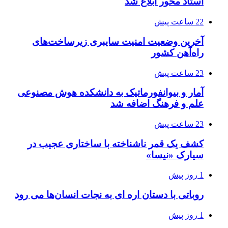
استاد محور ابلاغ شد
22 ساعت پیش
آخرین وضعیت امنیت سایبری زیرساخت‌های
راه‌آهن کشور
23 ساعت پیش
آمار و بیوانفورماتیک به دانشکده هوش مصنوعی
علم و فرهنگ اضافه شد
23 ساعت پیش
کشف یک قمر ناشناخته با ساختاری عجیب در
سیارک «نیسا»
1 روز پیش
روباتی با دستان اره ای به نجات انسان‌ها می رود
1 روز پیش