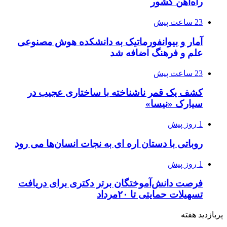
راه‌آهن کشور
23 ساعت پیش
آمار و بیوانفورماتیک به دانشکده هوش مصنوعی
علم و فرهنگ اضافه شد
23 ساعت پیش
کشف یک قمر ناشناخته با ساختاری عجیب در
سیارک «نیسا»
1 روز پیش
روباتی با دستان اره ای به نجات انسان‌ها می رود
1 روز پیش
فرصت دانش‌آموختگان برتر دکتری‌ برای دریافت
تسهیلات حمایتی تا ۲۰مرداد
پربازدید هفته