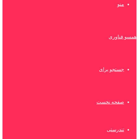
منو
همسو فناوری
جستجو برای
صفحه نخست
تندرستی