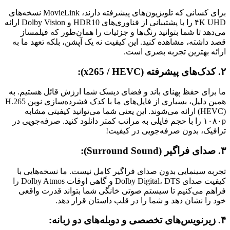
برای کسانی که تلویزیون‌های پیشرفته دارند، MovieLink نسخه‌های
۴K UHD را با پشتیبانی از فناوری‌های HDR10 و Dolby Vision ارائه
می‌دهد تا شما بتوانید رنگ‌ها و جزئیات را همان‌طور که فیلمساز
قصد داشته، مشاهده کنید. این کیفیت نه یک آپشن، بلکه تعهد ما به
ارائه بهترین تجربه بصری است.
۲. کدک‌های پیشرفته (x265 / HEVC):
ما برای حفظ پهنای باند و فضای دیسک شما ارزش قائل هستیم. به
همین دلیل، بسیاری از فایل‌های ما با کدک فشرده‌سازی نوین H.265
(HEVC) ارائه می‌شوند. این یعنی شما می‌توانید کیفیتی مشابه
۱۰۸۰p را با حجم فایلی به مراتب کمتر دانلود کنید. صرفه‌جویی در
ترافیک، بدون صرفه‌جویی در کیفیت!
۳. صدای فراگیر (Surround Sound):
تجربه سینمایی بدون صدای فراگیر کامل نیست. ما نسخه‌هایی با
کیفیت صدای Dolby Digital، DTS و گاهی اوقات Dolby Atmos را
فراهم می‌کنیم تا سیستم صوتی خانگی شما بتواند قدرت واقعی
خود را نشان دهد و شما را در قلب داستان قرار دهد.
۴. زیرنویس‌های تخصصی و دوبله‌های دو زبانه: