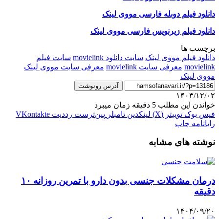
دانلود فیلم دوبله فارسی مووی لینک
دانلود فیلم زیرنویس فارسی مووی لینک
برچسب ها
دانلود فیلم مووی لینک
سایت دانلود movielink
سایت فیلم
movielink
معرفی سایت movielink
معرفی سایت مووی لینک
مووی لینک
آدرس رونوشت
۱۴۰۳/۱۲/۰۲
خواندن این مطلب 5 دقیقه زمان میبرد
فیس بوک
توییتر (X)
لینکدین
‫تامبلر
‫پین‌ترست
‫رددیت
‫VKontakte
رایانامه
چاپ
نوشته های مشابه
درمان مشکلات جنسی بدون دارو با تمرین روزانه ۱۰
دقیقه
۱۴۰۴/۰۹/۲۰