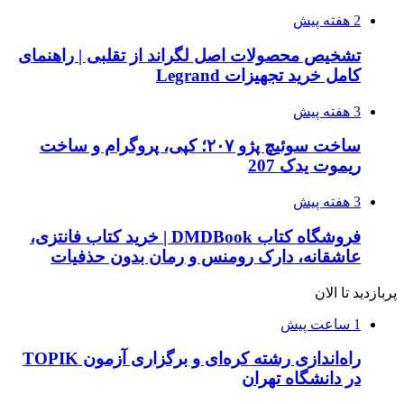
2 هفته پیش
تشخیص محصولات اصل لگراند از تقلبی | راهنمای
کامل خرید تجهیزات Legrand
3 هفته پیش
ساخت سوئیچ پژو ۲۰۷؛ کپی، پروگرام و ساخت
ریموت یدک 207
3 هفته پیش
فروشگاه کتاب DMDBook | خرید کتاب فانتزی،
عاشقانه، دارک رومنس و رمان بدون حذفیات
پربازدید تا الان
1 ساعت پیش
راه‌اندازی رشته کره‌ای و برگزاری آزمون TOPIK
در دانشگاه تهران