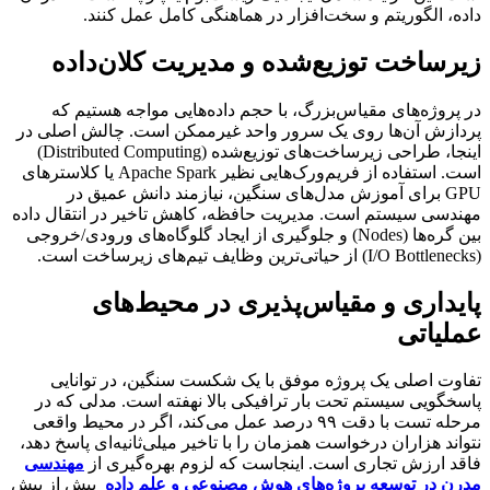
داده، الگوریتم و سخت‌افزار در هماهنگی کامل عمل کنند.
زیرساخت توزیع‌شده و مدیریت کلان‌داده
در پروژه‌های مقیاس‌بزرگ، با حجم داده‌هایی مواجه هستیم که
پردازش آن‌ها روی یک سرور واحد غیرممکن است. چالش اصلی در
اینجا، طراحی زیرساخت‌های توزیع‌شده (Distributed Computing)
است. استفاده از فریم‌ورک‌هایی نظیر Apache Spark یا کلاسترهای
GPU برای آموزش مدل‌های سنگین، نیازمند دانش عمیق در
مهندسی سیستم است. مدیریت حافظه، کاهش تاخیر در انتقال داده
بین گره‌ها (Nodes) و جلوگیری از ایجاد گلوگاه‌های ورودی/خروجی
(I/O Bottlenecks) از حیاتی‌ترین وظایف تیم‌های زیرساخت است.
پایداری و مقیاس‌پذیری در محیط‌های
عملیاتی
تفاوت اصلی یک پروژه موفق با یک شکست سنگین، در توانایی
پاسخگویی سیستم تحت بار ترافیکی بالا نهفته است. مدلی که در
مرحله تست با دقت ۹۹ درصد عمل می‌کند، اگر در محیط واقعی
نتواند هزاران درخواست همزمان را با تاخیر میلی‌ثانیه‌ای پاسخ دهد،
فاقد ارزش تجاری است. اینجاست که لزوم بهره‌گیری از
مهندسی
مدرن در توسعه پروژه‌های هوش مصنوعی و علم داده
بیش از پیش