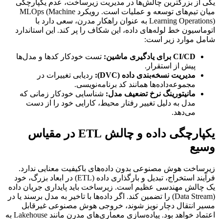
یکی از بزرگترین چالش‌ها در مدیریت زیرساخت، عدم یکپارچگی
میان تیم‌های توسعه و عملیات است. رویکرد MLOps (Machine
Learning Operations) به عنوان راهکار مدرن، سعی دارد با
اتوماسیون خط لوله‌های داده، این شکاف را پر کند. این استاندارد
شامل موارد زیر است:
CI/CD برای یادگیری ماشین:
تست خودکار کدها و مدل‌ها
پیش از استقرار.
مدیریت نسخه‌بندی داده (DVC):
ردیابی تغییرات در
مجموعه‌داده‌ها همانند کد برنامه‌نویسی.
مانیتورینگ نرخ تضعیف مدل:
شناسایی خودکار زمانی که
مدل به دلیل تغییر رفتار محیط، کارایی خود را از دست
می‌دهد.
یکپارچگی داده و چالش ETL در مقیاس
وسیع
زیرساخت هوش مصنوعی بدون داده‌های باکیفیت معنایی ندارد.
فرآیند استخراج، تبدیل و بارگذاری داده (ETL) در ابعاد بزرگ، خود
یک چالش مهندسی عظیم است. زیرساخت باید پایداری جریان داده
(Data Stream) را تضمین کند. اگر داده‌ها با تاخیر به مدل برسند یا در
مسیر انتقال دچار نویز شوند، خروجی هوش مصنوعی غیرقابل
اعتماد خواهد بود. پیاده‌سازی معماری‌های مدرن مانند Lakehouse به