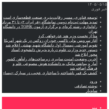
۱۴۰۵/۰۵/۱۵
خبر فوری
توسعه فناوری، مسیر رقابت‌پذیری صنعت قطعه‌سازی است
تمدید مهلت ثبت‌نام دومین نمایشگاه «فر ایران ۲» تا ۳۱ مرداد
راه‌اندازی رشته کره‌ای و برگزاری آزمون TOPIK در دانشگاه
تهران
متا از نخست وزیر هند عذرخواهی کرد
آغاز سرویس پولی تاکسی خودران زوکس در یک شهر آمریکا
تقویم آموزشی نیمسال اول دانشگاه شهید بهشتی اعلام شد
دستور جدید وزارت علوم درباره پذیرش دانشجوی استاد
محور ابلاغ شد
آخرین وضعیت امنیت سایبری زیرساخت‌های راه‌آهن کشور
آمار و بیوانفورماتیک به دانشکده هوش مصنوعی علم و
فرهنگ اضافه شد
کشف یک قمر ناشناخته با ساختاری عجیب در سیارک «نیسا»
ورود
نوشته تصادفی
سایدبار
منو