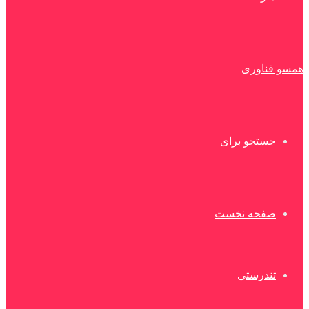
همسو فناوری
جستجو برای
صفحه نخست
تندرستی