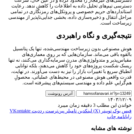
دسترسی‌های غیرمجاز را محدود کرده و در عین حال، سرعت
دسترسی تیم‌های تحلیل داده به اطلاعات را کاهش ندهد. رعایت
استانداردهای حریم خصوصی و پروتکل‌های رمزنگاری در تمامی
مراحل انتقال و ذخیره‌سازی داده، بخشی جدایی‌ناپذیر از مهندسی
زیرساخت است.
نتیجه‌گیری و نگاه راهبردی
هوش مصنوعی بدون زیرساخت مهندسی‌شده، تنها یک پتانسیل
بالقوه باقی می‌ماند. سازمان‌هایی که بر روی معماری‌های
مقیاس‌پذیر و متدولوژی‌های مدرن سرمایه‌گذاری می‌کنند، نه تنها
ریسک شکست پروژه‌های خود را کاهش می‌دهند، بلکه توانایی
انطباق سریع با تغییرات بازار را نیز به دست می‌آورند. در نهایت،
قدرت واقعی هوش مصنوعی در محیط‌های عملیاتی، محصولِ
هم‌گراییِ علم داده و مهندسی سیستم‌های پیشرفته است.
آدرس رونوشت
۱۴۰۳/۱۲/۰۹
خواندن این مطلب 3 دقیقه زمان میبرد
فیس بوک
توییتر (X)
لینکدین
‫تامبلر
‫پین‌ترست
‫رددیت
‫VKontakte
رایانامه
چاپ
نوشته های مشابه