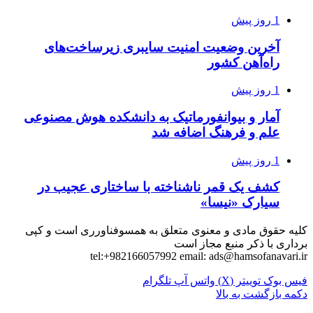
1 روز پیش
آخرین وضعیت امنیت سایبری زیرساخت‌های
راه‌آهن کشور
1 روز پیش
آمار و بیوانفورماتیک به دانشکده هوش مصنوعی
علم و فرهنگ اضافه شد
1 روز پیش
کشف یک قمر ناشناخته با ساختاری عجیب در
سیارک «نیسا»
کلیه حقوق مادی و معنوی متعلق به همسوفناورری است و کپی
برداری با ذکر منبع مجاز است
tel:+982166057992 email:
ads@hamsofanavari.ir
فیس بوک
توییتر (X)
واتس آپ
تلگرام
دکمه بازگشت به بالا