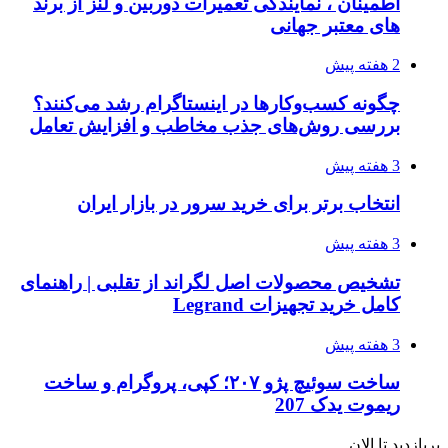
اطمینان ، نمایندگی تعمیرات دوربین و لنز از برند
های معتبر جهانی
2 هفته پیش
چگونه کسب‌وکارها در اینستاگرام رشد می‌کنند؟
بررسی روش‌های جذب مخاطب و افزایش تعامل
3 هفته پیش
انتخاب برتر برای خرید سرور در بازار ایران
3 هفته پیش
تشخیص محصولات اصل لگراند از تقلبی | راهنمای
کامل خرید تجهیزات Legrand
3 هفته پیش
ساخت سوئیچ پژو ۲۰۷؛ کپی، پروگرام و ساخت
ریموت یدک 207
پربازدید تا الان