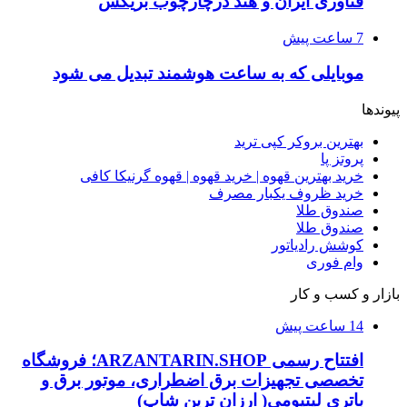
فناوری ایران و هند درچارچوب بریکس
7 ساعت پیش
موبایلی که به ساعت هوشمند تبدیل می شود
پیوندها
بهترین بروکر کپی ترید
پروتز پا
خرید بهترین قهوه | خرید قهوه | قهوه گرنیکا کافی
خرید ظروف یکبار مصرف
صندوق طلا
صندوق طلا
کوشش رادیاتور
وام فوری
بازار و کسب و کار
14 ساعت پیش
افتتاح رسمی ARZANTARIN.SHOP؛ فروشگاه
تخصصی تجهیزات برق اضطراری، موتور برق و
باتری لیتیومی( ارزان ترین شاپ)