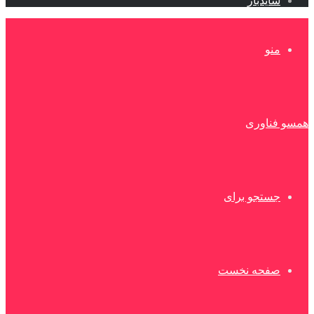
سایدبار
منو
همسو فناوری
جستجو برای
صفحه نخست