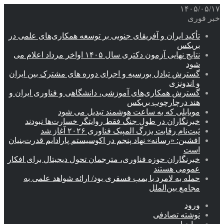
۱۴۰۵/۰۵/۱۷
خبر فوری
تأکید ایران و آفریقای جنوبی بر توسعه همکاری‌های علمی در
بریکس
نتایج نهایی آزمون دکتری سال ۱۴۰۵ اواخر مرداد اعلام می
شود
گسترش تبادل بورسیه و اجرای دوره های مشترک بین ایران
و اندونزی
گسترش همکاری‌های آموزشی، دانشگاهی و فناوری ایران و
هند درچارچوب بریکس
موبایلی که به ساعت هوشمند تبدیل می شود
خبرنگاران در طول جنگ فقط روایتگر خسارت‌ها نبودند
ثبت‌نام رقابت بزرگ المپیک فناوری ۲۰۲۶ آغاز شد
افشین: «رسانه» نهاد پنجم در اکوسیستم پارادایم قدرت‌بنیان
است
خبرنگاران حوزه فناوری، مترجمان تحول دیجیتال برای افکار
عمومی هستند
حمله به لامرد با بمب فسفری بود/ ارائه شواهد علمی به
مجامع بین‌الملل
ورود
نوشته تصادفی