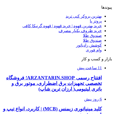
پیوندها
بهترین بروکر کپی ترید
پروتز پا
خرید بهترین قهوه | خرید قهوه | قهوه گرنیکا کافی
خرید ظروف یکبار مصرف
صندوق طلا
صندوق طلا
کوشش رادیاتور
وام فوری
بازار و کسب و کار
11 ساعت پیش
افتتاح رسمی ARZANTARIN.SHOP؛ فروشگاه
تخصصی تجهیزات برق اضطراری، موتور برق و
باتری لیتیومی( ارزان ترین شاپ)
6 روز پیش
کلید مینیاتوری زیمنس (MCB) | کاربرد، انواع تیپ و