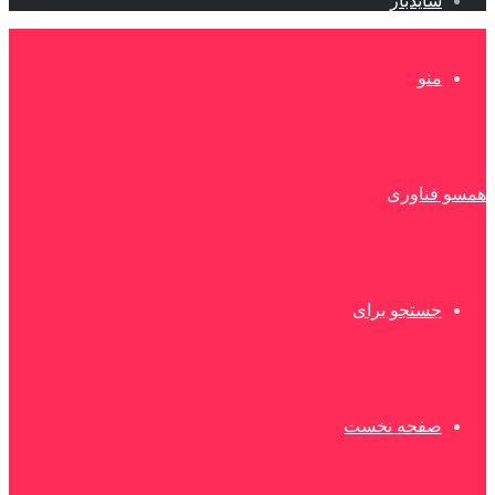
سایدبار
منو
همسو فناوری
جستجو برای
صفحه نخست