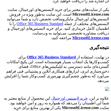
آن اشاره شد را دریافت خواهید کرد.
یکی از سایت‌های معتبر برای خرید لایسنس‌های اورجینال، سایت
MicrosoftLicense.com
است. این سایت به‌طور ویژه در فروش
لایسنس‌های اورجینال مایکروسافت تخصص دارد و شما می‌توانید
لایسنس‌های مختلف از جمله
Office 365 Business Standard
را با
اطمینان کامل خریداری کنید. برای خرید لایسنس‌های اورجینال و
دریافت مشاوره تخصصی، می‌توانید به وب‌سایت
MicrosoftLicense.com
مراجعه کنید.
نتیجه‌گیری
در نهایت، استفاده از
Office 365 Business Standard
برای
کسب‌وکارها یک انتخاب بسیار هوشمندانه است. این پکیج امکانات
گسترده‌ای مانند دسترسی به اپلیکیشن‌های Office، فضای
ذخیره‌سازی ابری، ابزارهای همکاری آنلاین و پشتیبانی فنی فراهم
می‌آورد که به‌طور چشم‌گیری بهره‌وری کسب‌وکار شما را افزایش
می‌دهد.
علاوه بر این،
خرید لایسنس اورجینال
این محصول از منابع معتبر به
شما این اطمینان را می‌دهد که همواره به روز و امن خواهید بود.
سایت
MicrosoftLicense.com
یکی از بهترین منابع برای خرید