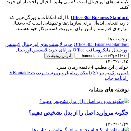
لایسنس‌های اورجینال است که می‌توانید با خیال راحت از آن خرید
کنید.
Office 365 Business Standard
با ارائه امکانات و ویژگی‌هایی که
دارد، انتخابی ایده‌آل برای سازمان‌ها و تیم‌هایی است که به‌دنبال
ابزارهای قدرتمند و امن برای مدیریت کسب‌وکار خود هستند.
برچسب ها
Office 365 Business Standard
خرید لایسنس‌های اورجینال
لایسنس
اورجینال
مایکروسافت Office
مزایای خرید لایسنس اورجینال
آدرس رونوشت
۱۴۰۳/۱۰/۱۵
خواندن این مطلب 4 دقیقه زمان میبرد
فیس بوک
توییتر (X)
لینکدین
‫تامبلر
‫پین‌ترست
‫رددیت
‫VKontakte
رایانامه
چاپ
نوشته های مشابه
چگونه مروارید اصل را از بدل تشخیص دهیم؟
۱۴۰۴/۰۱/۲۹