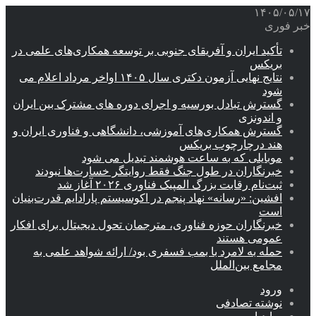
۱۴۰۵/۰۵/۱۷
خبر فوری
تأکید ایران و آفریقای جنوبی بر توسعه همکاری‌های علمی در
بریکس
نتایج نهایی آزمون دکتری سال ۱۴۰۵ اواخر مرداد اعلام می
شود
گسترش تبادل بورسیه و اجرای دوره های مشترک بین ایران
و اندونزی
گسترش همکاری‌های آموزشی، دانشگاهی و فناوری ایران و
هند درچارچوب بریکس
موبایلی که به ساعت هوشمند تبدیل می شود
خبرنگاران در طول جنگ فقط روایتگر خسارت‌ها نبودند
ثبت‌نام رقابت بزرگ المپیک فناوری ۲۰۲۶ آغاز شد
افشین: «رسانه» نهاد پنجم در اکوسیستم پارادایم قدرت‌بنیان
است
خبرنگاران حوزه فناوری، مترجمان تحول دیجیتال برای افکار
عمومی هستند
حمله به لامرد با بمب فسفری بود/ ارائه شواهد علمی به
مجامع بین‌الملل
ورود
نوشته تصادفی