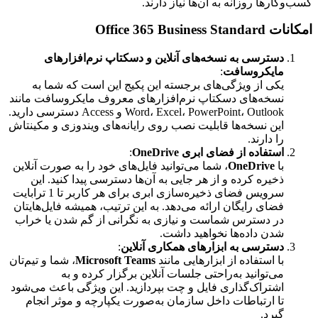
کسب‌وکارها روزانه به آن‌ها نیاز دارند.
امکانات Office 365 Business Standard
دسترسی به نسخه‌های آنلاین و دسکتاپ نرم‌افزارهای
مایکروسافت
:
یکی از ویژگی‌های برجسته این پکیج این است که شما به
نسخه‌های دسکتاپ نرم‌افزارهای معروف مایکروسافت مانند
Word، Excel، PowerPoint، Outlook و Access دسترسی دارید.
این نسخه‌ها قابلیت نصب روی رایانه‌های ویندوزی و مکینتاش
را دارند.
استفاده از فضای ابری OneDrive
:
با
OneDrive
، شما می‌توانید فایل‌های خود را به صورت آنلاین
ذخیره کرده و از هر جایی به آن‌ها دسترسی پیدا کنید. این
سرویس فضای ذخیره‌سازی ابری برای هر کاربر تا 1 ترابایت
فضای رایگان ارائه می‌دهد. به این ترتیب، همیشه فایل‌هایتان
در دسترس شماست و نیازی به نگرانی از گم شدن یا خراب
شدن داده‌ها نخواهید داشت.
دسترسی به ابزارهای همکاری آنلاین
:
با استفاده از ابزارهایی مانند
Microsoft Teams
، شما و تیم‌تان
می‌توانید به‌راحتی جلسات آنلاین برگزار کرده و به
اشتراک‌گذاری فایل و چت بپردازید. این ویژگی باعث می‌شود
تا ارتباطات داخل سازمان به‌صورت یکپارچه و موثر انجام
گیرد.