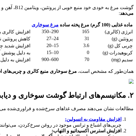
گوشت مرغ به خودی خود منبع خوبی از پروتئین، ویتامین B12، آهن و سلنیوم است. اما هنگامی که
می‌دهد
:
ماده غذایی (100 گرم)
مرغ پخته ساده
مرغ سوخاری
290–350
165
انرژی (کالری)
افزایش کالری ب
24–27
31
پروتئین (g)
کاهش پروتئین ن
15–20
3.6
چربی کل (g)
افزایش شدید چر
10–15
0
کربوهیدرات (g)
به دلیل پوشش آ
600–900
70
سدیم (mg)
افزایش به دلیل 
همان‌طور که مشخص است،
مرغ سوخاری منبع کالری و چربی‌های اشب
۲. مکانیسم‌های ارتباط گوشت سوخاری و دیابت بارداری
مطالعات نشان می‌دهند مصرف غذاهای سرخ‌شده و فراوری‌شده می‌تواند
افزایش مقاومت به انسولین:
چربی‌های اشباع و ترانس موجود در روغن سرخ‌کردن، می‌توانند حسا
افزایش استرس اکسیداتیو و التهاب: