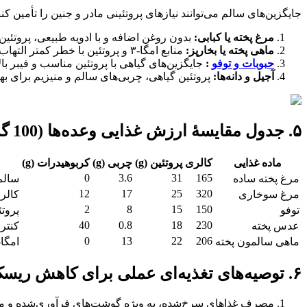
جایگزین‌های سالم می‌توانند نیازهای پروتئینی مادر و جنین را تأمین ک
مرغ پخته یا کبابی:
بدون روغن اضافه و با ادویه طبیعی، پروتئین ب
ماهی پخته یا بخارپز:
منابع امگا-۳ و پروتئین با خطر کمتر التهاب و مقاومت به انسولین.
حبوبات و توفو
:
جایگزین‌های گیاهی با پروتئین مناسب و فیبر 
آجیل و دانه‌ها:
پروتئین گیاهی، چربی‌های سالم و منیزیم برای ب
۵. جدول مقایسهٔ ارزش غذایی وعده‌ها (100 گرم)
ماده غذایی
کالری
پروتئین (g)
چربی (g)
کربوهیدرات (g)
0
3.6
31
165
مرغ پخته ساده
سالم
12
17
25
320
مرغ سوخاری
کالری
2
8
15
150
توفو
پروتئ
40
0.8
18
230
عدس پخته
کنترل
0
13
22
206
ماهی سالمون پخته
امگا-۳، کاهش الته
۶. توصیه‌های تغذیه‌ای عملی برای کاهش ریسک دیابت بارداری
مصرف غذاهای سرخ‌شده، به ویژه گوشت‌های فرآوری‌شده و مر