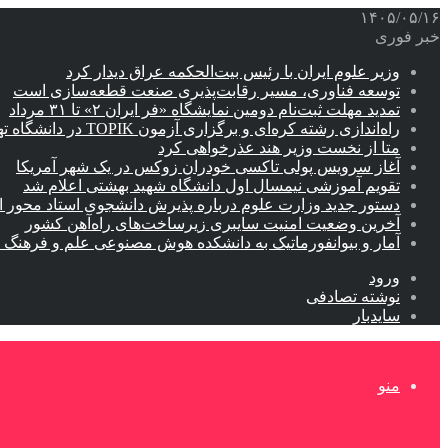
۱۴۰۵/۰۵/۱۶
خبر فوری
وزیر علوم ایران با رئیس بیت‌الحکمه عراق دیدار کرد
توسعه فناوری، مسیر رقابت‌پذیری صنعت قطعه‌سازی است
تمدید مهلت ثبت‌نام دومین نمایشگاه «فر ایران ۲» تا ۳۱ مرداد
راه‌اندازی رشته کره‌ای و برگزاری آزمون TOPIK در دانشگاه تهران
متا از نخست وزیر هند عذرخواهی کرد
آغاز سرویس پولی تاکسی خودران زوکس در یک شهر آمریکا
تقویم آموزشی نیمسال اول دانشگاه شهید بهشتی اعلام شد
دستور جدید وزارت علوم درباره پذیرش دانشجوی استاد محور اب
آخرین وضعیت امنیت سایبری زیرساخت‌های راه‌آهن کشور
آمار و بیوانفورماتیک به دانشکده هوش مصنوعی علم و فرهنگ 
ورود
نوشته تصادفی
سایدبار
منو