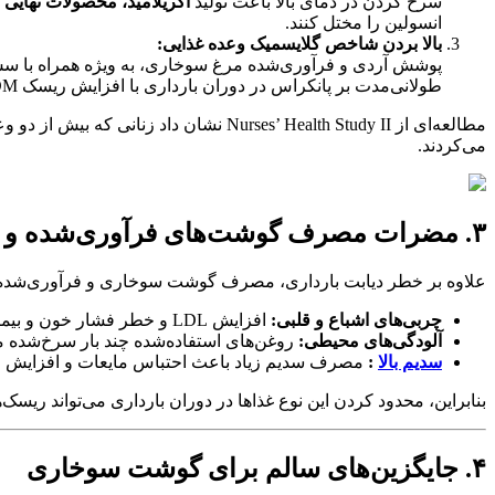
سرخ کردن در دمای بالا باعث تولید
آکریلامید، محصولات نهایی گلیکاسیون (AGEs) 
انسولین را مختل کنند.
بالا بردن شاخص گلایسمیک وعده غذایی:
پوشش آردی و فرآوری‌شده مرغ سوخاری، به ویژه همراه با سس‌ه
طولانی‌مدت بر پانکراس در دوران بارداری با افزایش ریسک GDM مرتبط است.
مطالعه‌ای از Nurses’ Health Study II نشان داد زنانی که بیش از دو وعده غذاهای سرخ‌شده در هفته مصرف می‌کردند،
می‌کردند.
۳. مضرات مصرف گوشت‌های فرآوری‌شده و سرخ‌شده در بارداری
علاوه بر خطر دیابت بارداری، مصرف گوشت سوخاری و فرآوری‌شده می‌
چربی‌های اشباع و قلبی:
افزایش LDL و خطر فشار خون و بیماری قلبی در دوران بارداری.
آلودگی‌های محیطی:
روغن‌های استفاده‌شده چند بار سرخ‌شده م
سدیم بالا
:
مصرف سدیم زیاد باعث احتباس مایعات و افزایش فش
بنابراین، محدود کردن این نوع غذاها در دوران بارداری می‌تواند ریسک‌
۴. جایگزین‌های سالم برای گوشت سوخاری