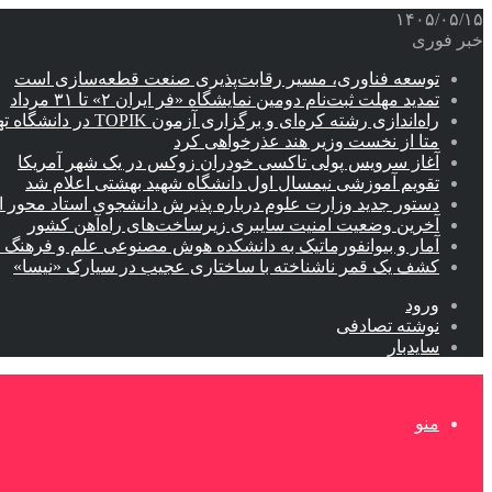
۱۴۰۵/۰۵/۱۵
خبر فوری
توسعه فناوری، مسیر رقابت‌پذیری صنعت قطعه‌سازی است
تمدید مهلت ثبت‌نام دومین نمایشگاه «فر ایران ۲» تا ۳۱ مرداد
راه‌اندازی رشته کره‌ای و برگزاری آزمون TOPIK در دانشگاه تهران
متا از نخست وزیر هند عذرخواهی کرد
آغاز سرویس پولی تاکسی خودران زوکس در یک شهر آمریکا
تقویم آموزشی نیمسال اول دانشگاه شهید بهشتی اعلام شد
دستور جدید وزارت علوم درباره پذیرش دانشجوی استاد محور اب
آخرین وضعیت امنیت سایبری زیرساخت‌های راه‌آهن کشور
آمار و بیوانفورماتیک به دانشکده هوش مصنوعی علم و فرهنگ 
کشف یک قمر ناشناخته با ساختاری عجیب در سیارک «نیسا»
ورود
نوشته تصادفی
سایدبار
منو