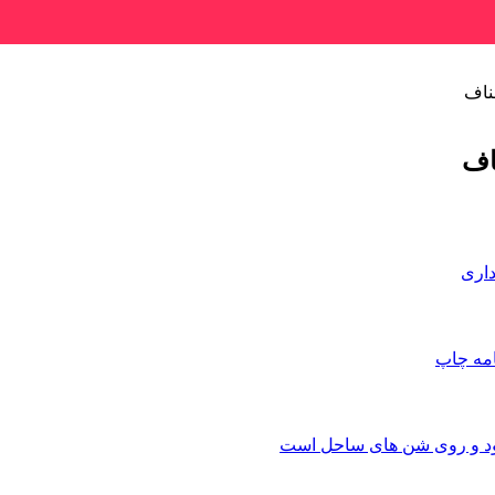
ناف
اف
داری
امه
چاپ