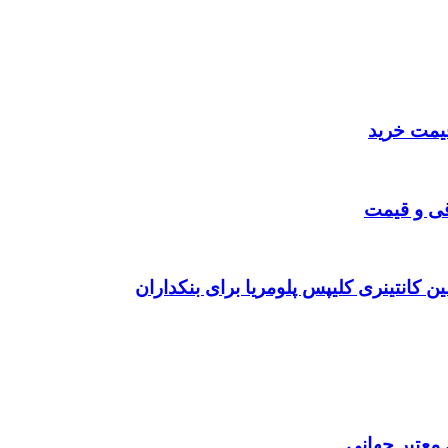
قی و قیمت
ن کانتینری کلیپس پلومریا برای بنکداران
 معتبر جهانی