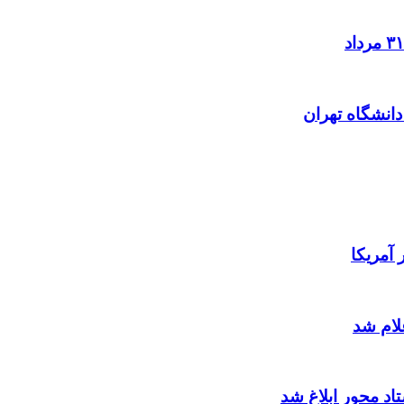
آمریکا
لام شد
د محور ابلاغ شد