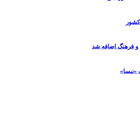
کشور
 و فرهنگ اضافه شد
 «نیسا»