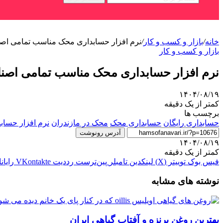
خانه
/
بازار و کسب و کار
/
نرم افزار حسابداری محک مناسب تمامی اص
بازار و کسب و کار
نرم افزار حسابداری محک مناسب تمامی اصن
۱۴۰۴/۰۸/۱۹
کمتر از یک دقیقه
برچسب ها
حسابداری رایگان
حسابداری محک
محک در مازندران
نرم افزار حساب
آدرس رونوشت
۱۴۰۴/۰۸/۱۹
کمتر از یک دقیقه
فیس بوک
توییتر (X)
لینکدین
‫تامبلر
‫پین‌ترست
‫رددیت
‫VKontakte
رایان
نوشته های مشابه
بهترین روغن برنزه و آفتاب گیاهی ایران