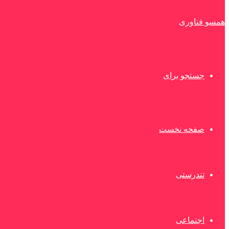
همسو فناوری
جستجو برای
صفحه نخست
تندرستی
اجتماعی