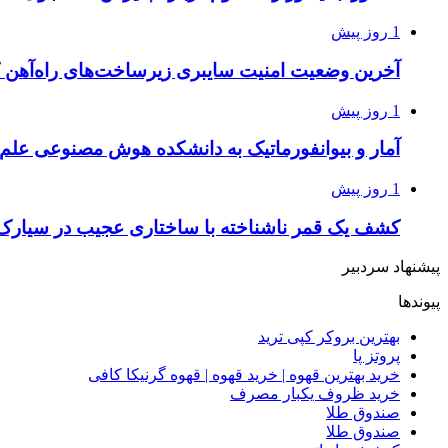
1 روز پیش
آخرین وضعیت امنیت سایبری زیرساخت‌های راه‌آهن 
1 روز پیش
آمار و بیوانفورماتیک به دانشکده هوش مصنوعی علم
1 روز پیش
کشف یک قمر ناشناخته با ساختاری عجیب در سیارک
پیشنهاد سردبیر
پیوندها
بهترین بروکر کپی ترید
پروتز پا
خرید بهترین قهوه | خرید قهوه | قهوه گرنیکا کافی
خرید ظروف یکبار مصرف
صندوق طلا
صندوق طلا