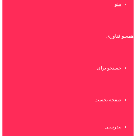
منو
همسو فناوری
جستجو برای
صفحه نخست
تندرستی