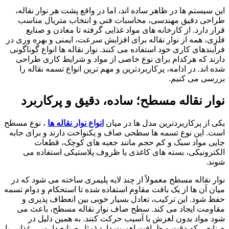
این سیستم ها در ظاهر ساده اند، اما در واقع پشت هر نوار نقاله،
طراحی دقیق مهندسی، محاسبات فنی و انتخاب متریال مناسب
قرار دارد. از کارخانه های مواد غذایی گرفته تا معادن و صنایع
فلزی، همه از نوار نقاله برای افزایش سرعت، ایمنی و بهره وری در
فرآیندهای کاری خود استفاده می کنند. نوار نقاله ها انواع گوناگونی
دارند که هرکدام برای نوع خاصی از مواد و شرایط کاری طراحی
شده اند. در ادامه، پرکاربردترین و مهم ترین انواع تسمه نقاله را
بررسی می کنیم.
نوار نقاله مسطح؛ ساده، دقیق و پرکاربرد
یکی از پرکاربردترین مدل ها در میان
انواع نوار نقاله ها
، نوع مسطح
است. این نوع تسمه ها سطحی صاف و یکنواخت دارند و برای جابه
جایی مواد سبک و کم حجم مانند جعبه های کوچک، قطعات
الکترونیکی، بسته های کاغذی یا ظروف پلاستیکی استفاده می
شوند.
نوار نقاله مسطح معمولاً از چند لایه پلیمری ساخته می شود که در
میان آن ها از یک بافت مقاوم استفاده شده تا استحکام و دوام تسمه
حفظ شود. این ترکیب، تعادل بسیار خوبی بین انعطاف پذیری و
مقاومت ایجاد می کند. سطح صاف نوار نقاله مسطح، باعث می
شود مواد بدون لغزش یا آسیب حرکت کنند. به همین دلیل در
صنایعی که دقت و ظرافت اهمیت دارد (مثل صنایع دارویی، غذایی یا