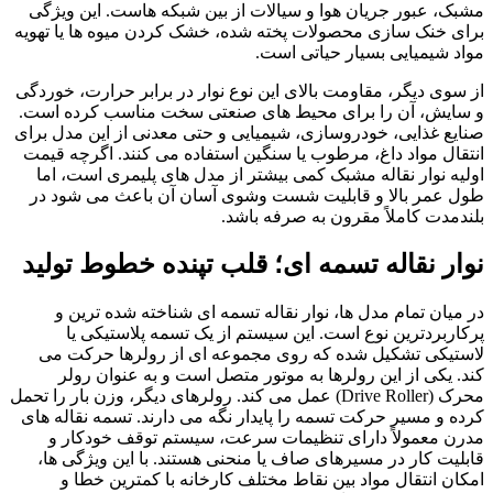
مشبک، عبور جریان هوا و سیالات از بین شبکه هاست. این ویژگی
برای خنک سازی محصولات پخته شده، خشک کردن میوه ها یا تهویه
مواد شیمیایی بسیار حیاتی است.
از سوی دیگر، مقاومت بالای این نوع نوار در برابر حرارت، خوردگی
و سایش، آن را برای محیط های صنعتی سخت مناسب کرده است.
صنایع غذایی، خودروسازی، شیمیایی و حتی معدنی از این مدل برای
انتقال مواد داغ، مرطوب یا سنگین استفاده می کنند. اگرچه قیمت
اولیه نوار نقاله مشبک کمی بیشتر از مدل های پلیمری است، اما
طول عمر بالا و قابلیت شست وشوی آسان آن باعث می شود در
بلندمدت کاملاً مقرون به صرفه باشد.
نوار نقاله تسمه ای؛ قلب تپنده خطوط تولید
در میان تمام مدل ها، نوار نقاله تسمه ای شناخته شده ترین و
پرکاربردترین نوع است. این سیستم از یک تسمه پلاستیکی یا
لاستیکی تشکیل شده که روی مجموعه ای از رولرها حرکت می
کند. یکی از این رولرها به موتور متصل است و به عنوان رولر
محرک (Drive Roller) عمل می کند. رولرهای دیگر، وزن بار را تحمل
کرده و مسیر حرکت تسمه را پایدار نگه می دارند. تسمه نقاله های
مدرن معمولاً دارای تنظیمات سرعت، سیستم توقف خودکار و
قابلیت کار در مسیرهای صاف یا منحنی هستند. با این ویژگی ها،
امکان انتقال مواد بین نقاط مختلف کارخانه با کمترین خطا و