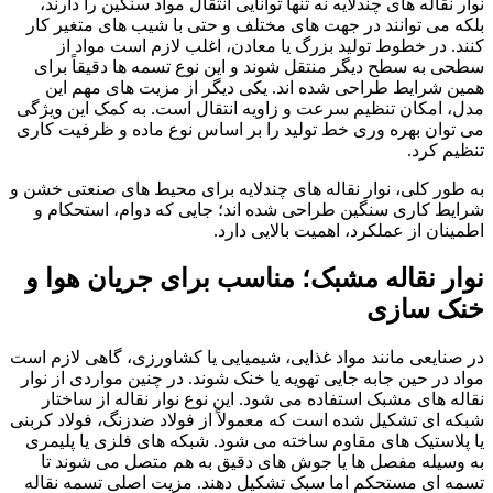
نوار نقاله های چندلایه نه تنها توانایی انتقال مواد سنگین را دارند،
بلکه می توانند در جهت های مختلف و حتی با شیب های متغیر کار
کنند. در خطوط تولید بزرگ یا معادن، اغلب لازم است مواد از
سطحی به سطح دیگر منتقل شوند و این نوع تسمه ها دقیقاً برای
همین شرایط طراحی شده اند. یکی دیگر از مزیت های مهم این
مدل، امکان تنظیم سرعت و زاویه انتقال است. به کمک این ویژگی
می توان بهره وری خط تولید را بر اساس نوع ماده و ظرفیت کاری
تنظیم کرد.
به طور کلی، نوار نقاله های چندلایه برای محیط های صنعتی خشن و
شرایط کاری سنگین طراحی شده اند؛ جایی که دوام، استحکام و
اطمینان از عملکرد، اهمیت بالایی دارد.
نوار نقاله مشبک؛ مناسب برای جریان هوا و
خنک سازی
در صنایعی مانند مواد غذایی، شیمیایی یا کشاورزی، گاهی لازم است
مواد در حین جابه جایی تهویه یا خنک شوند. در چنین مواردی از نوار
نقاله های مشبک استفاده می شود. این نوع نوار نقاله از ساختار
شبکه ای تشکیل شده است که معمولاً از فولاد ضدزنگ، فولاد کربنی
یا پلاستیک های مقاوم ساخته می شود. شبکه های فلزی یا پلیمری
به وسیله مفصل ها یا جوش های دقیق به هم متصل می شوند تا
تسمه ای مستحکم اما سبک تشکیل دهند. مزیت اصلی تسمه نقاله