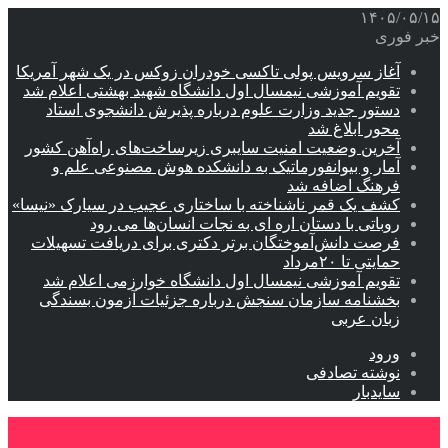
۱۴۰۵/۰۵/۱۵
خبر فوری
آغاز سرویس پولی تاکسی خودران زوکس در یک شهر آمریکا
تقویم آموزشی نیمسال اول دانشگاه شهید بهشتی اعلام شد
دستور جدید وزارت علوم درباره پذیرش دانشجوی استاد
محور ابلاغ شد
آخرین وضعیت امنیت سایبری زیرساخت‌های راه‌آهن کشور
آمار و بیوانفورماتیک به دانشکده هوش مصنوعی علم و
فرهنگ اضافه شد
کشف یک قمر ناشناخته با ساختاری عجیب در سیارک «نیسا»
روباتی با دستان اره ای به نجات انسان‌ها می رود
فرصت دانش‌آموختگان برتر دکتری‌ برای دریافت تسهیلات
حمایتی تا ۲۰مرداد
تقویم آموزشی نیمسال اول دانشگاه خوارزمی اعلام شد
بخشنامه سازمان سنجش درباره جزئیات آزمون بسندگی
زبان عربی
ورود
نوشته تصادفی
سایدبار