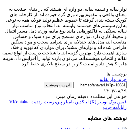
نوار نقاله و تسمه نقاله، دو واژه ای هستند که در دنیای صنعت به
معنای واقعی با مفهوم بهره وری گره خورده اند. از کارخانه های
کوچک بسته بندی گرفته تا خطوط عظیم تولید فولاد، همه به نوعی
به این سیستم های هوشمند وابسته اند. انتخاب نوع مناسب نوار
نقاله بستگی به فاکتورهایی مانند نوع ماده، وزن، دما، مسیر انتقال
و محیط کاری دارد. نوارهای مسطح برای مواد سبک و حساس
مناسب اند، مدل های چندلایه برای شرایط سخت و مواد سنگین
طراحی شده اند و نوارهای مشبک برای مواردی که تهویه و خنک
سازی اهمیت دارد، بهترین گزینه اند. با شناخت درست از انواع تسمه
نقاله و انتخاب هوشمندانه، می توان بازده تولید را افزایش داد، هزینه
ها را کاهش داد و امنیت کار را در سطح بالاتری حفظ کرد.
برچسب ها
خرید نوار نقاله
آدرس رونوشت
۱۴۰۴/۰۸/۱۹
خواندن این مطلب 5 دقیقه زمان میبرد
فیس بوک
توییتر (X)
لینکدین
‫تامبلر
‫پین‌ترست
‫رددیت
‫VKontakte
رایانامه
چاپ
نوشته های مشابه