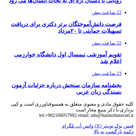
روباتی با دستان اره ای به نجات انسان‌ها می رود
22 ساعت پیش
فرصت دانش‌آموختگان برتر دکتری‌ برای دریافت
تسهیلات حمایتی تا ۲۰مرداد
22 ساعت پیش
تقویم آموزشی نیمسال اول دانشگاه خوارزمی
اعلام شد
23 ساعت پیش
بخشنامه سازمان سنجش درباره جزئیات آزمون
بسندگی زبان عربی
کلیه حقوق مادی و معنوی متعلق به همسوفناورری است و کپی
برداری با ذکر منبع مجاز است
tel:+982166057992 email:
ads@hamsofanavari.ir
فیس بوک
توییتر (X)
واتس آپ
تلگرام
دکمه بازگشت به بالا