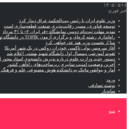
۱۴۰۵/۰۵/۱۶
خبر فوری
وزیر علوم ایران با رئیس بیت‌الحکمه عراق دیدار کرد
توسعه فناوری، مسیر رقابت‌پذیری صنعت قطعه‌سازی است
تمدید مهلت ثبت‌نام دومین نمایشگاه «فر ایران ۲» تا ۳۱ مرداد
راه‌اندازی رشته کره‌ای و برگزاری آزمون TOPIK در دانشگاه تهران
متا از نخست وزیر هند عذرخواهی کرد
آغاز سرویس پولی تاکسی خودران زوکس در یک شهر آمریکا
تقویم آموزشی نیمسال اول دانشگاه شهید بهشتی اعلام شد
دستور جدید وزارت علوم درباره پذیرش دانشجوی استاد محور اب
آخرین وضعیت امنیت سایبری زیرساخت‌های راه‌آهن کشور
آمار و بیوانفورماتیک به دانشکده هوش مصنوعی علم و فرهنگ 
ورود
نوشته تصادفی
سایدبار
منو