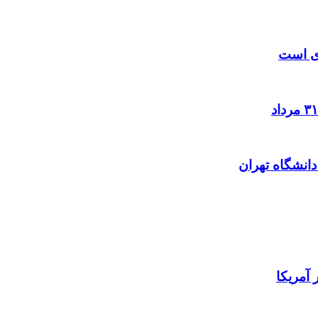
زی است
آمریکا