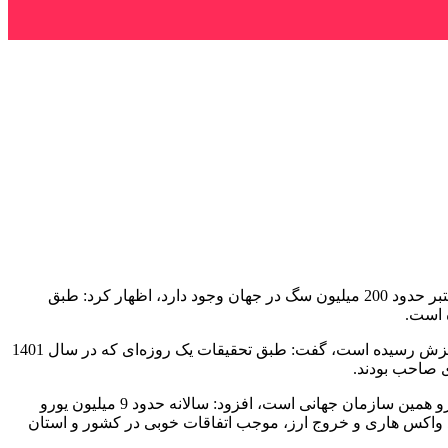
به گزارش خبرگزاری سلامت (طبنا) گیلان: به نقل از تسنیم، شهرام توانا مدیرکل پسماند استان گیلان با بیان اینکه طبق برخی از آمارهای معتبر حدود 200 میلیون سگ در جهان وجود دارد، اظهار کرد: طبق
وی با بیان اینکه طبق آمار میزان گازگرفتگی انسان توسط سگ در سال 1366، پانزده هزار گزش بود که این آمار در سال 1402 به 250 هزار گزش رسیده است، گفت: طبق تحقیقات یک روزه‌ای که در سال 1401
مدیرکل پسماند گیلان با بیان اینکه سازمان جهانی بهداشت حیوانات متعهد شده که تا سال 2030 هاری را در جهان ریشه‌کن کند و ایران نیز جزو همین سازمان جهانی است، افزود: سالانه حدود 9 میلیون یورو
د واکس هاری و خروج ارز، موجب اتفاقات خوبی در کشور و استان