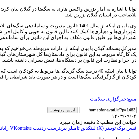
بلاصاحب در استان گیلان تزریق شد.
وی با بیان اینکه از سال 1401 قانون مدیریت و 
شهرداری‌ها و دهیاری‌ها کمک کنند تا این قانون به خوبی و کامل اجر
شهرداری‌ها نیز طبق قانون مکلف به اجرای این قانون برای ساماند
مدیرکل پسماند گیلان با بیان اینکه از ادارات مربوطه می‌خواهیم که 
یک کارگاه مربوط به این قانون برای دادستان‌ها کل شهرستان‌های گیلان
در اجرا و نظارت این قانون بر دستگاه ها، نقش بسزایی داشته باشند.
توانا با بیان اینکه 40 درصد سگ گزیدگی‌ها مربوط به 
کودکان از گازگرفتگی سگ‌ها است و در هر صورت باید شرایطی را فراهم
منبع:خبرگزاری سلامت
آدرس رونوشت
۱۴۰۳/۰۹/۰۴
خواندن این مطلب 2 دقیقه زمان میبرد
فیس بوک
توییتر (X)
لینکدین
‫تامبلر
‫پین‌ترست
‫رددیت
‫VKontakte
رایان