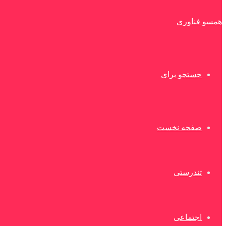
همسو فناوری
جستجو برای
صفحه نخست
تندرستی
اجتماعی