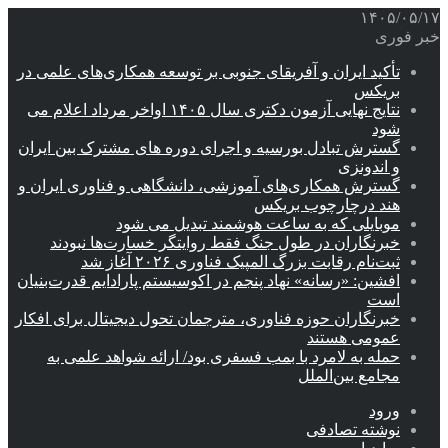
۱۴۰۵/۰۵/۱۷
خبر فوری
تأکید ایران و آفریقای جنوبی بر توسعه همکاری‌های علمی در
بریکس
نتایج نهایی آزمون دکتری سال ۱۴۰۵ اواخر مرداد اعلام می
شود
گسترش تبادل بورسیه و اجرای دوره های مشترک بین ایران
و اندونزی
گسترش همکاری‌های آموزشی، دانشگاهی و فناوری ایران و
هند درچارچوب بریکس
موبایلی که به ساعت هوشمند تبدیل می شود
خبرنگاران در طول جنگ فقط روایتگر خسارت‌ها نبودند
ثبت‌نام رقابت بزرگ المپیک فناوری ۲۰۲۶ آغاز شد
افشین: «رسانه» نهاد پنجم در اکوسیستم پارادایم قدرت‌بنیان
است
خبرنگاران حوزه فناوری، مترجمان تحول دیجیتال برای افکار
عمومی هستند
حمله به لامرد با بمب فسفری بود/ ارائه شواهد علمی به
مجامع بین‌الملل
ورود
نوشته تصادفی