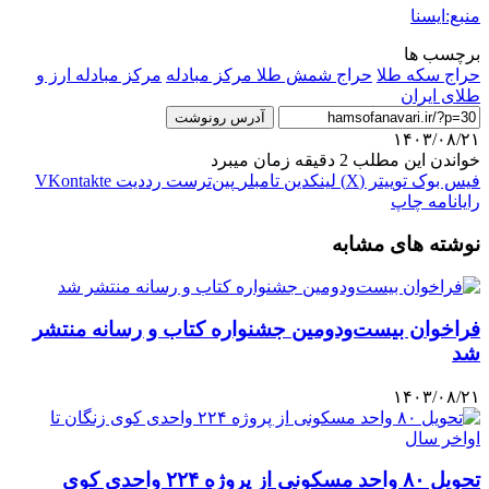
منبع:ایسنا
برچسب ها
حراج سکه طلا
حراج شمش طلا مرکز مبادله
مرکز مبادله ارز و
طلای ایران
آدرس رونوشت
۱۴۰۳/۰۸/۲۱
خواندن این مطلب 2 دقیقه زمان میبرد
فیس بوک
توییتر (X)
لینکدین
‫تامبلر
‫پین‌ترست
‫رددیت
‫VKontakte
رایانامه
چاپ
نوشته های مشابه
فراخوان بیست‌ودومین جشنواره کتاب و رسانه منتشر
شد
۱۴۰۳/۰۸/۲۱
تحویل ۸۰ واحد مسکونی از پروژه ۲۲۴ واحدی کوی