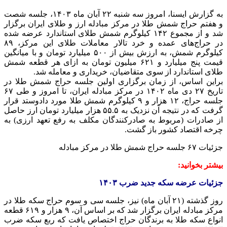
به گزارش ایسنا، امروز سه شنبه ۲۲ آبان ماه ۱۴۰۳، جلسه شصت
و هفتم حراج شمش طلا در مرکز مبادله ارز و طلای ایران برگزار
شد و از مجموع ۱۴۲ کیلوگرم شمش طلای استاندارد عرضه شده
در حراج‌های عمده و خرد تالار معاملات طلای این مرکز، ۸۹
کیلوگرم‌ شمش، به ارزش بیش از ۵۰۰ میلیارد تومان و با میانگین
قیمت پنج میلیارد و ۶۲۱ میلیون تومان به ازای هر قطعه شمش
طلای استاندارد از سوی متقاضیان، خریداری و معامله شد.
براین اساس، از زمان برگزاری اولین جلسه حراج شمش طلا در
تاریخ ۲۷ دی ماه ۱۴۰۲ در مرکز مبادله ایران، تا امروز و طی ۶۷
جلسه حراج، ۱۲ هزار و ۹ کیلوگرم شمش طلا مورد دادوستد قرار
گرفت که در نتیجه آن نزدیک به ۵۵.۵ هزار میلیارد تومان ارز حاصل
از صادرات (مربوط به صادرکنندگان مکلف به رفع تعهد ارزی) به
چرخه اقتصاد کشور باز گشت.
جزئیات ۶۷ جلسه حراج شمش طلا در مرکز مبادله
بیشتر بخوانید:
جزئیات عرضه سکه جدید ضرب ۱۴۰۳
روز گذشته (۲۱ آبان ماه) نیز، جلسه سی و سوم حراج سکه طلا در
مرکز مبادله ایران برگزار شد که بر اساس آن، ۹ هزار و ۶۱۹ قطعه
انواع سکه طلا به برندگان حراج اختصاص یافت که ربع سکه ضرب