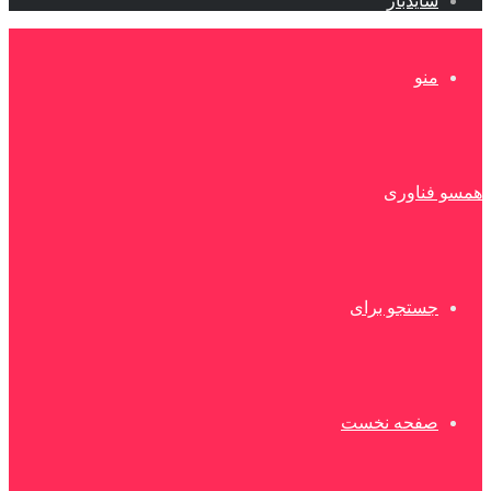
سایدبار
منو
همسو فناوری
جستجو برای
صفحه نخست