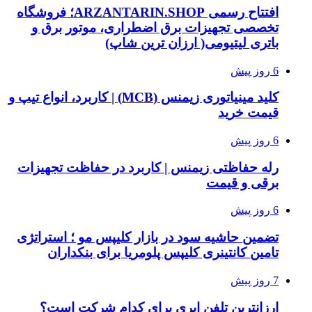
افتتاح رسمی ARZANTARIN.SHOP؛ فروشگاه
تخصصی تجهیزات برق اضطراری، موتور برق و
باتری لیتیومی( ارزان ترین شاپ)
6 روز پیش
کلید مینیاتوری زیمنس (MCB) | کاربرد، انواع تیپ و
قیمت خرید
6 روز پیش
رله حفاظتی زیمنس | کاربرد در حفاظت تجهیزات
برقی و قیمت
6 روز پیش
تضمین حاشیه سود در بازار کلیپس مو ؛ استراتژی
تامین کانتینری کلیپس پلومریا برای بنکداران
7 روز پیش
ارزانترین تلفن ابری برای کدام شرکت است؟