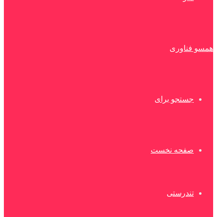
همسو فناوری
جستجو برای
صفحه نخست
تندرستی