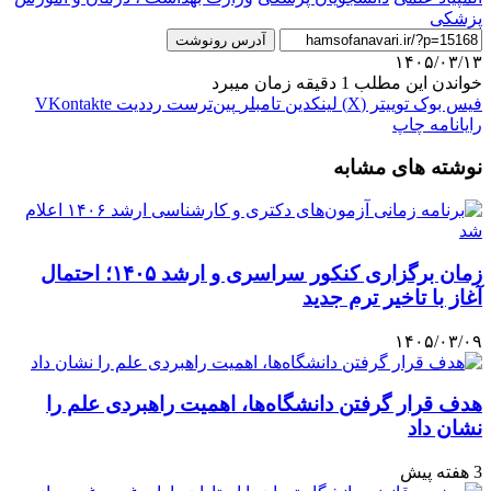
پزشکی
آدرس رونوشت
۱۴۰۵/۰۳/۱۳
خواندن این مطلب 1 دقیقه زمان میبرد
فیس بوک
توییتر (X)
لینکدین
‫تامبلر
‫پین‌ترست
‫رددیت
‫VKontakte
رایانامه
چاپ
نوشته های مشابه
زمان برگزاری کنکور سراسری و ارشد ۱۴۰۵؛ احتمال
آغاز با تاخیر ترم جدید
۱۴۰۵/۰۳/۰۹
هدف قرار گرفتن دانشگاه‌ها، اهمیت راهبردی علم را
نشان داد
3 هفته پیش