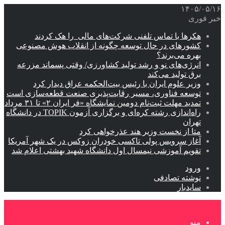
۱۴۰۵/۰۵/۱۶
خبر فوری
هکرها با تماس تلفنی شرکت‌های مالی را هک کردند
کشورهای در حال توسعه چگونه از انقلاب هوش مصنوعی
بهره می‌برند؟
انرژی‌های نو و رشد تولید کشاورزی/ وقتی پسماند مزرعه‌
برق تولید می‌کند
وزیر علوم ایران با رئیس بیت‌الحکمه عراق دیدار کرد
توسعه فناوری، مسیر رقابت‌پذیری صنعت قطعه‌سازی است
تمدید مهلت ثبت‌نام دومین نمایشگاه «فر ایران ۲» تا ۳۱ مرداد
راه‌اندازی رشته کره‌ای و برگزاری آزمون TOPIK در دانشگاه
تهران
متا از نخست وزیر هند عذرخواهی کرد
آغاز سرویس پولی تاکسی خودران زوکس در یک شهر آمریکا
تقویم آموزشی نیمسال اول دانشگاه شهید بهشتی اعلام شد
ورود
نوشته تصادفی
سایدبار
منو