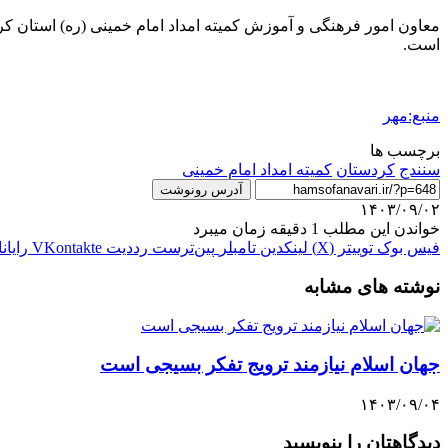
است.
منبع:مهر
برچسب ها
سنندج
کردستان
کمیته امداد امام خمینی
آدرس رونوشت
۱۴۰۳/۰۹/۰۲
خواندن این مطلب 1 دقیقه زمان میبرد
فیس بوک
توییتر (X)
لینکدین
‫تامبلر
‫پین‌ترست
‫رددیت
‫VKontakte
رایان
نوشته های مشابه
جهان اسلام نیازمند ترویج تفکر بسیجی است
۱۴۰۳/۰۹/۰۴
دیدگاهتان را بنویسید