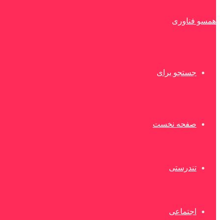
همسو فناوری
جستجو برای
صفحه نخست
تندرستی
اجتماعی