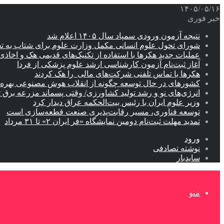
۱۴۰۵/۰۵/۱۶
خبر فوری
نتیجه آزمون ورودی سمپاد سال ۱۴۰۵ اعلام شد
شورای تحول علوم انسانی مکمل وزارت علوم برای شتاب به ت
عملیات جدید هکرها با استفاده از تکنیک‌های قدیمی هک و اخاذی
آغاز ثبت‌نام‌ آزمون کارشناسی ارشد علوم پزشکی از فردا
هکرها با تماس تلفنی شرکت‌های مالی را هک کردند
کشورهای در حال توسعه چگونه از انقلاب هوش مصنوعی بهره م
انرژی‌های نو و رشد تولید کشاورزی/ وقتی پسماند مزرعه‌ برق ت
وزیر علوم ایران با رئیس بیت‌الحکمه عراق دیدار کرد
توسعه فناوری، مسیر رقابت‌پذیری صنعت قطعه‌سازی است
تمدید مهلت ثبت‌نام دومین نمایشگاه «فر ایران ۲» تا ۳۱ مرداد
ورود
نوشته تصادفی
سایدبار
منو