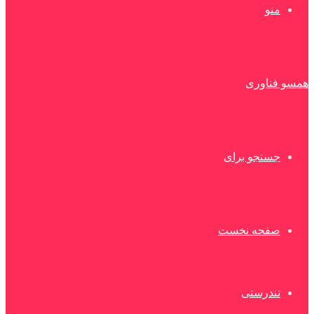
منو
همسو فناوری
جستجو برای
صفحه نخست
تندرستی