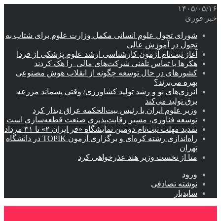
۱۴۰۵/۰۵/۱۶
خبر فوری
شورای تحول علوم انسانی مکمل وزارت علوم برای شتاب به
تحول در آموزش عالی
آغاز ثبت‌نام‌ آزمون کارشناسی ارشد علوم پزشکی از فردا
هکرها با تماس تلفنی شرکت‌های مالی را هک کردند
کشورهای در حال توسعه چگونه از انقلاب هوش مصنوعی
بهره می‌برند؟
انرژی‌های نو و رشد تولید کشاورزی/ وقتی پسماند مزرعه‌
برق تولید می‌کند
وزیر علوم ایران با رئیس بیت‌الحکمه عراق دیدار کرد
توسعه فناوری، مسیر رقابت‌پذیری صنعت قطعه‌سازی است
تمدید مهلت ثبت‌نام دومین نمایشگاه «فر ایران ۲» تا ۳۱ مرداد
راه‌اندازی رشته کره‌ای و برگزاری آزمون TOPIK در دانشگاه
تهران
متا از نخست وزیر هند عذرخواهی کرد
ورود
نوشته تصادفی
سایدبار