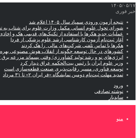
۱۴۰۵/۰۵/۱۷
خبر فوری
نتیجه آزمون ورودی سمپاد سال ۱۴۰۵ اعلام شد
شورای تحول علوم انسانی مکمل وزارت علوم برای شتاب به ت
عملیات جدید هکرها با استفاده از تکنیک‌های قدیمی هک و اخاذی
آغاز ثبت‌نام‌ آزمون کارشناسی ارشد علوم پزشکی از فردا
هکرها با تماس تلفنی شرکت‌های مالی را هک کردند
کشورهای در حال توسعه چگونه از انقلاب هوش مصنوعی بهره م
انرژی‌های نو و رشد تولید کشاورزی/ وقتی پسماند مزرعه‌ برق ت
وزیر علوم ایران با رئیس بیت‌الحکمه عراق دیدار کرد
توسعه فناوری، مسیر رقابت‌پذیری صنعت قطعه‌سازی است
تمدید مهلت ثبت‌نام دومین نمایشگاه «فر ایران ۲» تا ۳۱ مرداد
ورود
نوشته تصادفی
سایدبار
منو