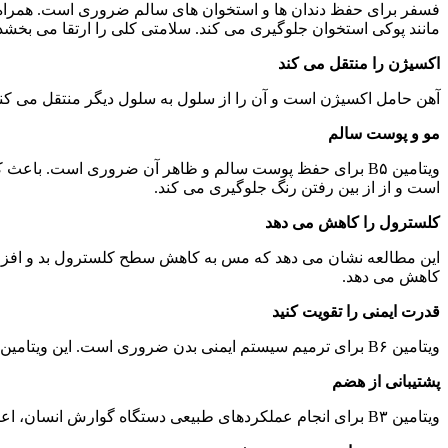
فسفر برای حفظ دندان ها و استخوان های سالم ضروری است. همراه ب
مانند پوکی استخوان جلوگیری می کند. سلامتی کلی را ارتقا می بخشد
اکسیژن را منتقل می کند
آهن حامل اکسیژن است و آن را از سلول به سلول دیگر منتقل می کند
مو و پوست سالم
است و از از بین رفتن رنگ جلوگیری می کند.
کلسترول را کاهش می دهد
این مطالعه نشان می دهد که مس به کاهش سطح کلسترول بد و افزای
کاهش می دهد.
قدرت ایمنی را تقویت کنید
ویتامین B۶ برای ترمیم سیستم ایمنی بدن ضروری است. این ویتامین برای مقابله با عفونت ها به بدن کمک می کند. در صورت عدم وجود ویتامین B۶، بدن می تواند قربانی این عفونت ها شود.
پشتیبانی از هضم
ویتامین B۳ برای انجام عملکردهای طبیعی دستگاه گوارش انسان، اعصاب، تقویت اشتهای سالم و تقویت درخشندگی پوست ضروری است.