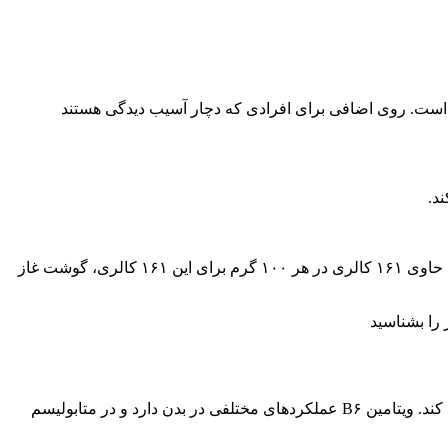
 دهد که روی بر عملکرد ذهنی تأثیر می گذارد. روی برای تقویت عملکرد انتقال دهنده های عصبی با ویتامین B۶ همراه است. روی اضافی برای افرادی که دچار آسیب دیدگی هستند
گوشت غاز بدون پوست ممکن است طعم خوبی نداشته باشد، اما در مورد تراکم مواد مغذی بسیار غنی است. بدون پوست، گوشت غاز فقط حاوی ۱۶۱ کالری در هر ۱۰۰ گرم برای این ۱۶۱ کالری، گوشت غاز
گوشت غاز مقدار قابل توجهی ویتامین B۶ را تأمین می کند. گوشت غاز بدون پوست ۳۲ درصد از RDI را برای این ویتامین ضروری تأمین می کند. ویتامین B۶ عملکردهای مختلفی در بدن دارد و در متابولیسم