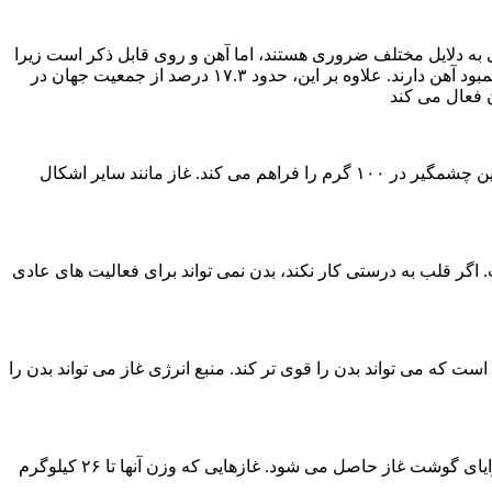
 به دلایل مختلف ضروری هستند، اما آهن و روی قابل ذکر است زیرا
بسیاری از افراد مصرف کافی ندارند. به عنوان مثال، بیش از ۱.۵ تا ۲ میلیارد نفر (از جمله گروه های مشخصی از جمعیت در ایالات متحده) کمبود آهن دارند. علاوه بر این، حدود ۱۷.۳ درصد از جمعیت جهان در
 فعال می کند
اول از همه، منافع بارز؛ گوشت غاز منبع عالی پروتئین است. اگر به دنبال پروتئین غنی هستید، گوشت غاز بدون پوست ۲۲.۸ گرم حدود پروتئین چشمگیر در ۱۰۰ گرم را فراهم می کند. غاز مانند سایر اشکال
ر قلب به درستی کار نکند، بدن نمی تواند برای فعالیت های عادی
ه می تواند بدن را قوی تر کند. منبع انرژی غاز می تواند بدن را
پیش از این هم در بخش سلامت نمناک اشاره داشتیم که با خوردن گوشت، می توانید سیستم ایمنی بدن را بهتر کنید. سیستم ایمنی بدن از مزایای گوشت غاز حاصل می شود. غازهایی که وزن آنها تا ۲۶ کیلوگرم