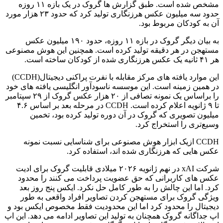
مشخص شده است. طبق گزارش ها گروک در یک بازه ۱۱ روزه
حدود سه میلیون عکس هرزنگاری تولید کرد که حدود ۲۳ هزار مورد
آن به کودکان مربوط بود.
به بیان دیگر گروک در بازه ۱۱ روزه، حدود ۱۹۰ میلیون عکس
مستهجن در هر دقیقه تولید کرده است. همچنین این هوش مصنوعی
هر ۴۱ ثانیه یک عکس هرزنگاری شده از کودکان ساخته است.
این موارد یافته های مرکز مقابله با نفرت پراکنی دیجیتال(CCDH)
در همین زمینه است. این موسسه ناسودآور انگلیسی یافته های خود
را براساس یک نمونه تصافی از ۲۰ هزار عکس گروک از ۲۹ سپتامبر
تا ۹ ژانویه اعلام کرده است. CCDH در مرحله بعد بر اساس ۴.۶
میلیون تصویری که گروک در آن دوره تولید کرده بود، تخمین
وسیع‌تری را استخراج کرد.
CCDH ازیک ابزار هوش مصنوعی برای شناسایی نسبت نمونه
عکس هایی که هرزنگاری شده اند، استفاده کرد.
شرکت xAI در نهم ژانویه ۲۰۲۶ میلادی قابلیت گروک برای ادیت
عکس های کاربرانی که حق عضویت پرداخت می کنند را محدود
کرد. اما این چالش را به طور کامل حل نکرد. ایکس پنج روز بعد
ویژگی گروک برای مستهجن کردن تصاویر افراد واقعی به طور
دیجیتال را محدود کرد اما این محدودیت فقط مخصوص ایکس بود و
اپ جداگانه گروک همچنان به تولید این تصاویر ادامه می دهد. این اپ