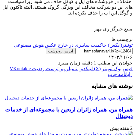
احتمالا در فروشگاه های اپل و گوگل حذف می شود زیرا سیاست
های این دو شرکت مخالف این ویژگی گروک هستند. البته تاکنون اپل
و گوگل این اپ را حذف نکرده اند.
منبع خبرگزاری مهر
برچسب ها
توئیتر(ایکس)
حاکمیت سایبری در خارج
عکس
هوش مصنوعی
آدرس رونوشت
۱۴۰۳/۱۱/۰۶
خواندن این مطلب 1 دقیقه زمان میبرد
فیس بوک
توییتر (X)
لینکدین
‫تامبلر
‫پین‌ترست
‫رددیت
‫VKontakte
رایانامه
چاپ
نوشته های مشابه
همراه من، همراه زائران اربعین با مجموعه‌ای از خدمات
دیجیتال
2 هفته پیش