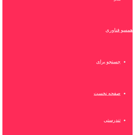
همسو فناوری
جستجو برای
صفحه نخست
تندرستی