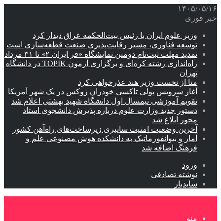
۱۴۰۵/۰۵/۱۶
خبر فوری
وزیر علوم ایران با رئیس بیت‌الحکمه عراق دیدار کرد
توسعه فناوری، مسیر رقابت‌پذیری صنعت قطعه‌سازی است
تمدید مهلت ثبت‌نام دومین نمایشگاه «فر ایران ۲» تا ۳۱ مرداد
راه‌اندازی رشته کره‌ای و برگزاری آزمون TOPIK در دانشگاه
تهران
متا از نخست وزیر هند عذرخواهی کرد
آغاز سرویس پولی تاکسی خودران زوکس در یک شهر آمریکا
تقویم آموزشی نیمسال اول دانشگاه شهید بهشتی اعلام شد
دستور جدید وزارت علوم درباره پذیرش دانشجوی استاد
محور ابلاغ شد
آخرین وضعیت امنیت سایبری زیرساخت‌های راه‌آهن کشور
آمار و بیوانفورماتیک به دانشکده هوش مصنوعی علم و
فرهنگ اضافه شد
ورود
نوشته تصادفی
سایدبار
منو