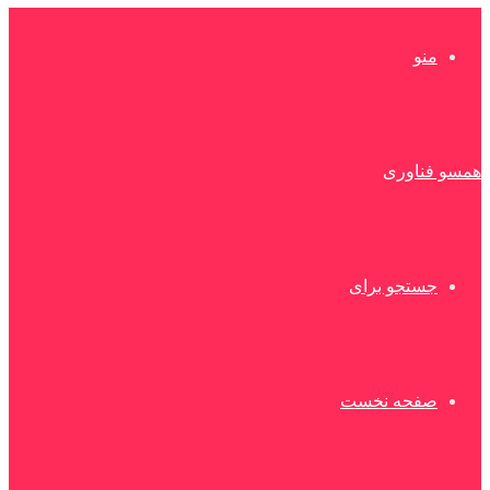
منو
همسو فناوری
جستجو برای
صفحه نخست