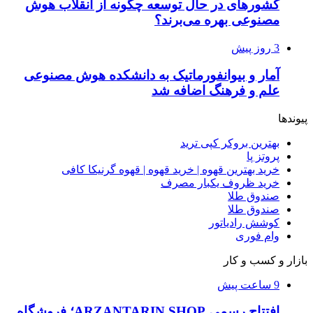
کشورهای در حال توسعه چگونه از انقلاب هوش
مصنوعی بهره می‌برند؟
3 روز پیش
آمار و بیوانفورماتیک به دانشکده هوش مصنوعی
علم و فرهنگ اضافه شد
پیوندها
بهترین بروکر کپی ترید
پروتز پا
خرید بهترین قهوه | خرید قهوه | قهوه گرنیکا کافی
خرید ظروف یکبار مصرف
صندوق طلا
صندوق طلا
کوشش رادیاتور
وام فوری
بازار و کسب و کار
9 ساعت پیش
افتتاح رسمی ARZANTARIN.SHOP؛ فروشگاه