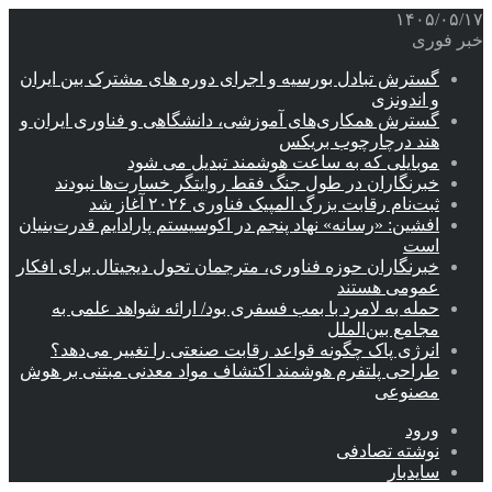
۱۴۰۵/۰۵/۱۷
خبر فوری
گسترش تبادل بورسیه و اجرای دوره های مشترک بین ایران
و اندونزی
گسترش همکاری‌های آموزشی، دانشگاهی و فناوری ایران و
هند درچارچوب بریکس
موبایلی که به ساعت هوشمند تبدیل می شود
خبرنگاران در طول جنگ فقط روایتگر خسارت‌ها نبودند
ثبت‌نام رقابت بزرگ المپیک فناوری ۲۰۲۶ آغاز شد
افشین: «رسانه» نهاد پنجم در اکوسیستم پارادایم قدرت‌بنیان
است
خبرنگاران حوزه فناوری، مترجمان تحول دیجیتال برای افکار
عمومی هستند
حمله به لامرد با بمب فسفری بود/ ارائه شواهد علمی به
مجامع بین‌الملل
انرژی پاک چگونه قواعد رقابت صنعتی را تغییر می‌دهد؟
طراحی پلتفرم هوشمند اکتشاف مواد معدنی مبتنی بر هوش
مصنوعی
ورود
نوشته تصادفی
سایدبار