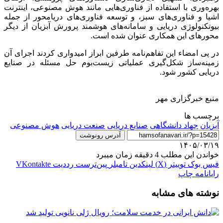
بهره‌وری با استفاده از فناوری‌هایی مانند هوش مصنوعی، اینترنت
اشیا و فناوری‌های سبز، و توسعه فناوری‌های دریامحور از جمله
بیوتکنولوژی دریایی و سامانه‌های هوشمند پرورش آبزیان از دیگر
محورهای این همکاری عنوان شده است.
در پی امضاء این تفاهم‌نامه طرفین ابراز امیدواری کردند اجرای آن
زمینه‌ساز شکل‌گیری عملیاتی زیست‌بوم حل مسئله در صنایع
دریایی کشور شود.
منبع خبرگزاری مهر
برچسب ها
آبزیان
جهاد دانشگاهی
صنایع دریایی
صنعت دریایی
هوش مصنوعی
آدرس رونوشت
۱۴۰۵/۰۳/۱۹
خواندن این مطلب 4 دقیقه زمان میبرد
فیس بوک
توییتر (X)
لینکدین
‫تامبلر
‫پین‌ترست
‫رددیت
‫VKontakte
رایانامه
چاپ
نوشته های مشابه