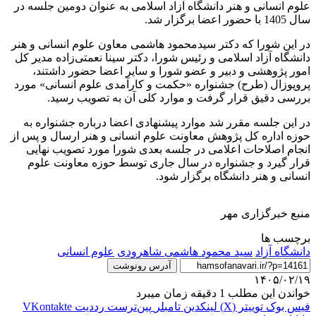
علوم انسانی و هنر دانشگاه آزاد اسلامی به عنوان دومین جلسه در
سال 1405 با حضور اعضا برگزار شد.
در این شورا که دکتر سیدمحمود هاشمی معاون علوم انسانی و هنر
دانشگاه آزاد اسلامی و رئیس شورا، دکتر سینا نعمتی‌زاده مدیر کل
امور پژوهشی و دبیر و عضو شورا و سایر اعضا حضور داشتند،
پروپوزال (طرح) جشنواره «حکمت و کارآمدی علوم انسانی» مورد
بررسی دقیق قرار گرفت و موارد کلی آن به تصویب رسید.
در این جلسه مقرر شد موارد پیشنهادی اعضا درباره جشنواره به
حوزه اداره کل پژوهش معاونت علوم انسانی و هنر ارسال و پس از
انجام اصلاحات اعلامی در جلسه بعدی شورا مورد تصویب نهایی
قرار گیرد و جشنواره در سال جاری توسط حوزه معاونت علوم
انسانی و هنر دانشگاه برگزار شود.
منبع خبرگزاری مهر
برچسب ها
دانشگاه آزاد
سید محمود هاشمی شاهرودی
علوم انسانی
آدرس رونوشت
۱۴۰۵/۰۲/۱۹
خواندن این مطلب 1 دقیقه زمان میبرد
فیس بوک
توییتر (X)
لینکدین
‫تامبلر
‫پین‌ترست
‫رددیت
‫VKontakte