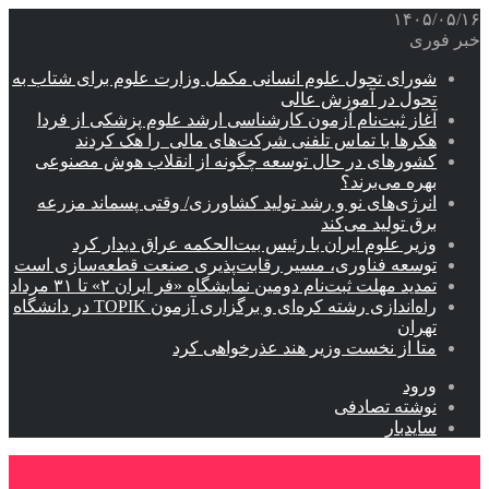
۱۴۰۵/۰۵/۱۶
خبر فوری
شورای تحول علوم انسانی مکمل وزارت علوم برای شتاب به
تحول در آموزش عالی
آغاز ثبت‌نام‌ آزمون کارشناسی ارشد علوم پزشکی از فردا
هکرها با تماس تلفنی شرکت‌های مالی را هک کردند
کشورهای در حال توسعه چگونه از انقلاب هوش مصنوعی
بهره می‌برند؟
انرژی‌های نو و رشد تولید کشاورزی/ وقتی پسماند مزرعه‌
برق تولید می‌کند
وزیر علوم ایران با رئیس بیت‌الحکمه عراق دیدار کرد
توسعه فناوری، مسیر رقابت‌پذیری صنعت قطعه‌سازی است
تمدید مهلت ثبت‌نام دومین نمایشگاه «فر ایران ۲» تا ۳۱ مرداد
راه‌اندازی رشته کره‌ای و برگزاری آزمون TOPIK در دانشگاه
تهران
متا از نخست وزیر هند عذرخواهی کرد
ورود
نوشته تصادفی
سایدبار