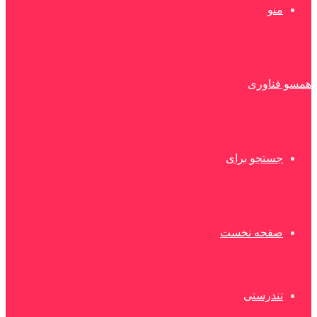
منو
همسو فناوری
جستجو برای
صفحه نخست
تندرستی