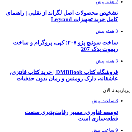
2 هفته پیش
تشخیص محصولات اصل لگراند از تقلبی | راهنمای
کامل خرید تجهیزات Legrand
3 هفته پیش
ساخت سوئیچ پژو ۲۰۷؛ کپی، پروگرام و ساخت
ریموت یدک 207
3 هفته پیش
فروشگاه کتاب DMDBook | خرید کتاب فانتزی،
عاشقانه، دارک رومنس و رمان بدون حذفیات
پربازدید تا الان
8 ساعت پیش
توسعه فناوری، مسیر رقابت‌پذیری صنعت
قطعه‌سازی است
9 ساعت پیش