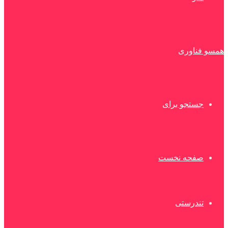
همسو فناوری
جستجو برای
صفحه نخست
تندرستی