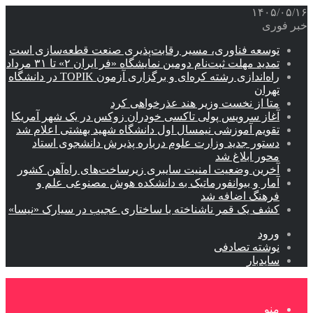
۱۴۰۵/۰۵/۱۶
خبر فوری
توسعه فناوری، مسیر رقابت‌پذیری صنعت قطعه‌سازی است
تمدید مهلت ثبت‌نام دومین نمایشگاه «فر ایران ۲» تا ۳۱ مرداد
راه‌اندازی رشته کره‌ای و برگزاری آزمون TOPIK در دانشگاه
تهران
متا از نخست وزیر هند عذرخواهی کرد
آغاز سرویس پولی تاکسی خودران زوکس در یک شهر آمریکا
تقویم آموزشی نیمسال اول دانشگاه شهید بهشتی اعلام شد
دستور جدید وزارت علوم درباره پذیرش دانشجوی استاد
محور ابلاغ شد
آخرین وضعیت امنیت سایبری زیرساخت‌های راه‌آهن کشور
آمار و بیوانفورماتیک به دانشکده هوش مصنوعی علم و
فرهنگ اضافه شد
کشف یک قمر ناشناخته با ساختاری عجیب در سیارک «نیسا»
ورود
نوشته تصادفی
سایدبار
منو