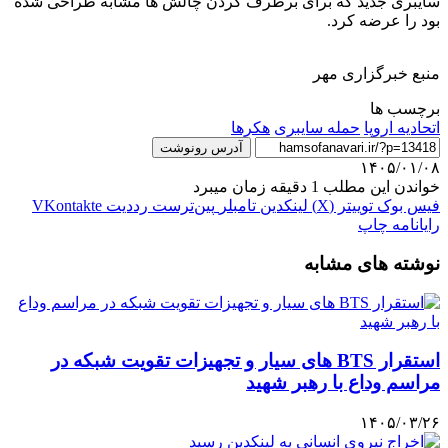
سایبری جدید که برای برطرف کردن چالش ها مشابه طراحی شده
بود را عرضه کرد.
منبع خبرگزاری مهر
برچسب ها
اتحادیه اروپا
حمله سایبری
هکرها
آدرس رونوشت
۱۴۰۵/۰۱/۰۸
خواندن این مطلب 1 دقیقه زمان میبرد
فیس بوک
توییتر (X)
لینکدین
‫تامبلر
‫پین‌ترست
‫رددیت
‫VKontakte
رایانامه
چاپ
نوشته های مشابه
استقرار BTS های سیار و تجهیزات تقویت شبکه در
مراسم وداع با رهبر شهید
۱۴۰۵/۰۳/۲۶