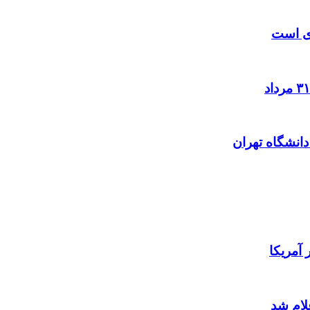
زی است
آمریکا
لام شد