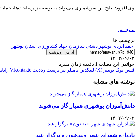
وی افزود: نتایج این سرشماری می‌تواند به توسعه زیرساخت‌ها، حما
منبع:مهر
برچسب ها
احمد ایزدی
بوشهر
دشتی
سازمان جهاد کشاورزی استان بوشهر
آدرس رونوشت
۱۴۰۳/۰۹/۰۳
خواندن این مطلب 1 دقیقه زمان میبرد
فیس بوک
توییتر (X)
لینکدین
‫تامبلر
‫پین‌ترست
‫رددیت
‫VKontakte
رایان
نوشته های مشابه
دانش‌آموزان بوشهری همیار گاز می‌شوند
۱۴۰۳/۰۹/۰۲
یادواره شهدای شهر «بیدخون » برگزار شد