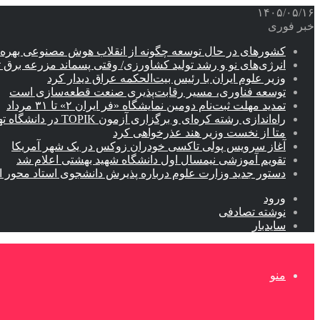
۱۴۰۵/۰۵/۱۶
خبر فوری
کشورهای در حال توسعه چگونه از انقلاب هوش مصنوعی بهره م
انرژی‌های نو و رشد تولید کشاورزی/ وقتی پسماند مزرعه‌ برق ت
وزیر علوم ایران با رئیس بیت‌الحکمه عراق دیدار کرد
توسعه فناوری، مسیر رقابت‌پذیری صنعت قطعه‌سازی است
تمدید مهلت ثبت‌نام دومین نمایشگاه «فر ایران ۲» تا ۳۱ مرداد
راه‌اندازی رشته کره‌ای و برگزاری آزمون TOPIK در دانشگاه تهران
متا از نخست وزیر هند عذرخواهی کرد
آغاز سرویس پولی تاکسی خودران زوکس در یک شهر آمریکا
تقویم آموزشی نیمسال اول دانشگاه شهید بهشتی اعلام شد
دستور جدید وزارت علوم درباره پذیرش دانشجوی استاد محور اب
ورود
نوشته تصادفی
سایدبار
منو