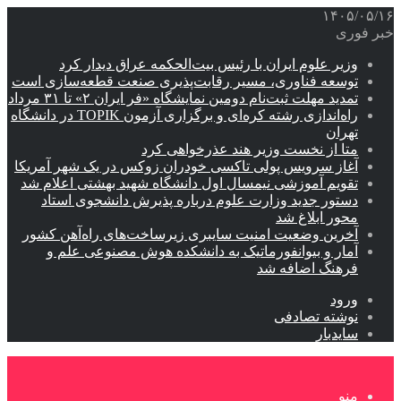
۱۴۰۵/۰۵/۱۶
خبر فوری
وزیر علوم ایران با رئیس بیت‌الحکمه عراق دیدار کرد
توسعه فناوری، مسیر رقابت‌پذیری صنعت قطعه‌سازی است
تمدید مهلت ثبت‌نام دومین نمایشگاه «فر ایران ۲» تا ۳۱ مرداد
راه‌اندازی رشته کره‌ای و برگزاری آزمون TOPIK در دانشگاه
تهران
متا از نخست وزیر هند عذرخواهی کرد
آغاز سرویس پولی تاکسی خودران زوکس در یک شهر آمریکا
تقویم آموزشی نیمسال اول دانشگاه شهید بهشتی اعلام شد
دستور جدید وزارت علوم درباره پذیرش دانشجوی استاد
محور ابلاغ شد
آخرین وضعیت امنیت سایبری زیرساخت‌های راه‌آهن کشور
آمار و بیوانفورماتیک به دانشکده هوش مصنوعی علم و
فرهنگ اضافه شد
ورود
نوشته تصادفی
سایدبار
منو