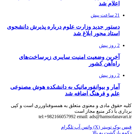
اعلام شد
21 ساعت پیش
دستور جدید وزارت علوم درباره پذیرش دانشجوی
استاد محور ابلاغ شد
2 روز پیش
آخرین وضعیت امنیت سایبری زیرساخت‌های
راه‌آهن کشور
2 روز پیش
آمار و بیوانفورماتیک به دانشکده هوش مصنوعی
علم و فرهنگ اضافه شد
کلیه حقوق مادی و معنوی متعلق به همسوفناورری است و کپی
برداری با ذکر منبع مجاز است
tel:+982166057992 email:
ads@hamsofanavari.ir
فیس بوک
توییتر (X)
واتس آپ
تلگرام
دکمه بازگشت به بالا