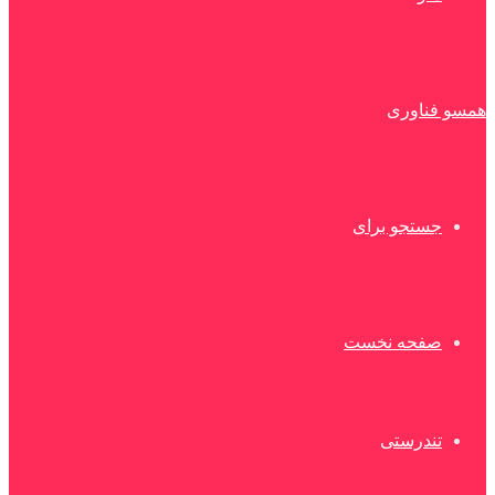
همسو فناوری
جستجو برای
صفحه نخست
تندرستی