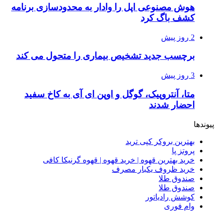
هوش مصنوعی اپل را وادار به محدودسازی برنامه
کشف باگ کرد
2 روز پیش
برچسب جدید تشخیص بیماری را متحول می کند
3 روز پیش
متا، آنتروپیک، گوگل و اوپن ای آی به کاخ سفید
احضار شدند
پیوندها
بهترین بروکر کپی ترید
پروتز پا
خرید بهترین قهوه | خرید قهوه | قهوه گرنیکا کافی
خرید ظروف یکبار مصرف
صندوق طلا
صندوق طلا
کوشش رادیاتور
وام فوری