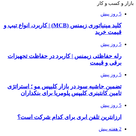
بازار و کسب و کار
5 روز پیش
کلید مینیاتوری زیمنس (MCB) | کاربرد، انواع تیپ و
قیمت خرید
5 روز پیش
رله حفاظتی زیمنس | کاربرد در حفاظت تجهیزات
برقی و قیمت
5 روز پیش
تضمین حاشیه سود در بازار کلیپس مو ؛ استراتژی
تامین کانتینری کلیپس پلومریا برای بنکداران
5 روز پیش
ارزانترین تلفن ابری برای کدام شرکت است؟
2 هفته پیش