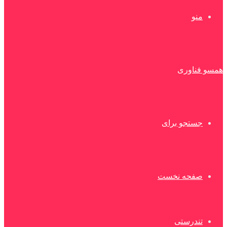
منو
همسو فناوری
جستجو برای
صفحه نخست
تندرستی