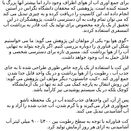
برای جمع آوری آب از هوای اطراف وجود دارد اما بیشتر آنها بزرگ یا
خسته کننده است. پژوهشی که محققان دانشگاه تگزاس در آستین
انجام داده اند، این کانسپت را دریافت کرده و به چیزی تبدیل می کند
که می توان تمام وقت به آن دسترسی داشت. پژوهشگران در این
تحقیق از یک پارچه مخصوص برای تولید یک کت قادر به برداشت آب
اتمسفری استفاده کردند.
«گوی هوا یو» یکی از مولفان این پژوهش می گوید: ما می خواستیم
شکل این فناوری را دوباره بررسی کنیم. اگر پارچه بتواند به تنهایی
آب را از هوا برداشت کند، مسیری تازه برای دسترسی شخصی و
قابل حمل به آب وجود خواهد داشت.
این کت با استفاده از یک پارچه خاص طوری طراحی شده تا به جای
جذب آب ، رطوبت را از هوا برداشت و در یک واحد قابل جدا شدن
جمع آوری کند. «کیت جانستون» دیگر مولف این پژوهش می گوید:
این روش انتقال به پارچه کمک می کند نه تنها در یک آزمایشگاه
کوچک بلکه در یک سیستم پوشیدنی نیز کارآمد باشد.
پس از آن، این واحدهای جذب‌کننده آب در یک محفظه تاشو
جمع‌آوری قرار می‌گیرند و با گرم شدن، آب جذب شده را آزاد و به
آب آشامیدنی تبدیل می کنند.
کت فناورانه با توجه به سطح رطوبت بین ۴۰۰تا ۹۰۰ میلی لیتر آب
آشامیدنی به ازای هر روز آزمایش تولید کرد.