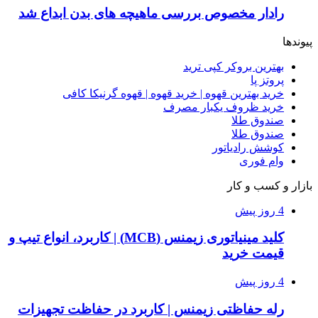
رادار مخصوص بررسی ماهیچه های بدن ابداع شد
پیوندها
بهترین بروکر کپی ترید
پروتز پا
خرید بهترین قهوه | خرید قهوه | قهوه گرنیکا کافی
خرید ظروف یکبار مصرف
صندوق طلا
صندوق طلا
کوشش رادیاتور
وام فوری
بازار و کسب و کار
4 روز پیش
کلید مینیاتوری زیمنس (MCB) | کاربرد، انواع تیپ و
قیمت خرید
4 روز پیش
رله حفاظتی زیمنس | کاربرد در حفاظت تجهیزات