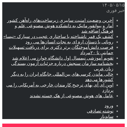
۱۴۰۵/۰۵/۱۵
خبر فوری
آخرین وضعیت امنیت سایبری زیرساخت‌های راه‌آهن کشور
آمار و بیوانفورماتیک به دانشکده هوش مصنوعی علم و
فرهنگ اضافه شد
کشف یک قمر ناشناخته با ساختاری عجیب در سیارک «نیسا»
روباتی با دستان اره ای به نجات انسان‌ها می رود
فرصت دانش‌آموختگان برتر دکتری‌ برای دریافت تسهیلات
حمایتی تا ۲۰مرداد
تقویم آموزشی نیمسال اول دانشگاه خوارزمی اعلام شد
بخشنامه سازمان سنجش درباره جزئیات آزمون بسندگی
زبان عربی
خالی ماندن کرسی‌های بین‌المللی جایگاه ایران را به دیگر
کشورها می‌دهد
اوپن ای آی بهای ترجیح کارمندان خارجی به آمریکایی را می
پردازد
عامل های هوش مصنوعی از هک خسته نشدند
ورود
نوشته تصادفی
سایدبار