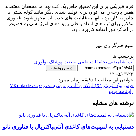
فرم فیزیکی برای این تحقیق خاص یک کت بود اما محققان معتقدند
همین پارچه را می توان برای تولید اشیای دیگر مانند کوله پشتی یا
چادر به کار برد تا آنها به قابلیت های جذب آب مجهز شوند. فناوری
مذکور برای تیم های امداد یا طی رویدادهای اورژانسی به خصوص
در اماکن دور افتاده کاربرد دارد.
منبع خبرگزاری مهر
برچسب ها
آب آشامیدنی
تحقیقات علمی
صنعت پوشاک
نوآوری
آدرس رونوشت
۱۴۰۵/۰۳/۲۳
خواندن این مطلب 1 دقیقه زمان میبرد
فیس بوک
توییتر (X)
لینکدین
‫تامبلر
‫پین‌ترست
‫رددیت
‫VKontakte
رایانامه
چاپ
نوشته های مشابه
دستیابی به لمینیت‌های کاغذی آنتی‌باکتریال با فناوری نانو