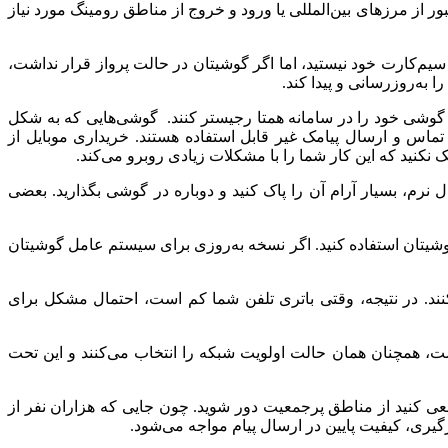
د، یا آن را، ری‌استارت(Restart) کنید؛ این کار به خصوص در زمان عبور از مرزهای بین‌المللی یا ورود و خروج از مناطق رومینگ مورد نیاز
در به برقراری هیچ تماسی با سیم‌کارت خود نیستید، اما اگر گوشیتان در حالت پرواز قرار نداشت،
 گوشی خود را در سامانه همتا رجیستر کنند. گوشی‌هایی که به شکل
 تماس و ارسال پیامک غیر قابل استفاده هستند. خریداری موبایل از
 نکنید که این کار شما را با مشکلات زیادی روبرو می‌کند.
رم، بسیار آرام آن را پاک کنید و دوباره در گوشی بگذارید. بعضی
 سیستم عامل گوشی خود را به‌روز نگه دارید تا بتوانید از جدیدترین نسخه iOS یا اندروید برای گوشیتان استفاده کنید. اگر نسخه به‌روزی برای سیستم عامل گوشیتان
ند. در نتیجه، وقتی باتری تلفن شما کم است، احتمال مشکل برای
یف است به شکل دستی شبکه ۲G یا۳G را انتخاب کنید، تلفن‌های هوشمند حتی در مناطقی که ۴G ضعیف است، همچنان همان حالت اولویت شبکه را انتخاب می‌کنند و این تحت
ی کنید از مناطق پرجمعیت دور شوید. چون جایی که هزاران نفر از
گیری، کیفیت پایین در ارسال پیام مواجه می‌شود.