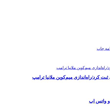
امه
چاپ
و واتس اپ