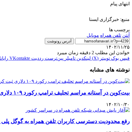
انتهای پیام
منبع: خبرگزاری ایسنا
برچسب ها
آنتن
تلفن همراه
موبايل
آدرس رونوشت
۱۴۰۲/۱۱/۲۵
خواندن این مطلب 2 دقیقه زمان میبرد
فیس بوک
توییتر (X)
لینکدین
‫تامبلر
‫پین‌ترست
‫رددیت
‫VKontakte
رایان
نوشته های مشابه
بیت‌کوین در آستانه مراسم تحلیف ترامپ رکورد ۱۰۹ دلاری ثبت کرد/راه‌اندازی میم‌کوین ملانیا ترامپ
۱۴۰۲/۱۰/۳۰
رفع محدودیت دسترسی کاربران تلفن همراه به گوگل پلی 