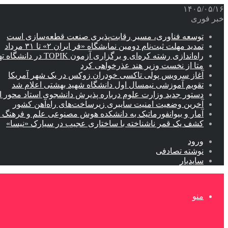
۱۴۰۵/۰۵/۱۶
خبر فوری
توسعه فناوری، مسیر رقابت‌پذیری صنعت قطعه‌سازی است
تمدید مهلت ثبت‌نام دومین نمایشگاه «فر ایران ۲» تا ۳۱ مرداد
راه‌اندازی رشته کره‌ای و برگزاری آزمون TOPIK در دانشگاه تهران
متا از نخست وزیر هند عذرخواهی کرد
آغاز سرویس پولی تاکسی خودران زوکس در یک شهر آمریکا
تقویم آموزشی نیمسال اول دانشگاه شهید بهشتی اعلام شد
دستور جدید وزارت علوم درباره پذیرش دانشجوی استاد محور اب
آخرین وضعیت امنیت سایبری زیرساخت‌های راه‌آهن کشور
آمار و بیوانفورماتیک به دانشکده هوش مصنوعی علم و فرهنگ 
کشف یک قمر ناشناخته با ساختاری عجیب در سیارک «نیسا»
ورود
نوشته تصادفی
سایدبار
منو