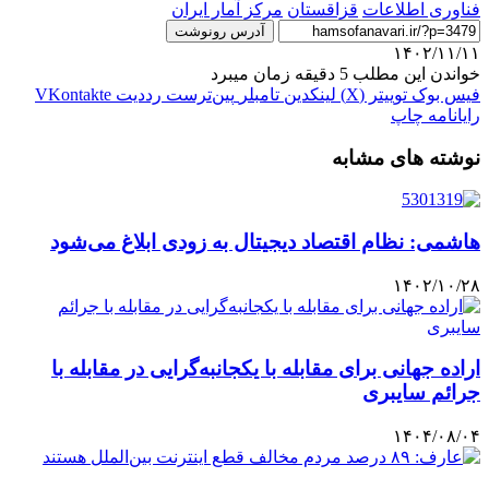
فناوری اطلاعات
قزاقستان
مرکز آمار ایران
آدرس رونوشت
۱۴۰۲/۱۱/۱۱
خواندن این مطلب 5 دقیقه زمان میبرد
فیس بوک
توییتر (X)
لینکدین
‫تامبلر
‫پین‌ترست
‫رددیت
‫VKontakte
رایانامه
چاپ
نوشته های مشابه
هاشمی: نظام اقتصاد دیجیتال به زودی ابلاغ می‌شود
۱۴۰۲/۱۰/۲۸
اراده جهانی برای مقابله با یکجانبه‌گرایی در مقابله با
جرائم سایبری
۱۴۰۴/۰۸/۰۴