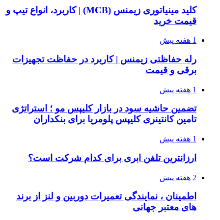
کلید مینیاتوری زیمنس (MCB) | کاربرد، انواع تیپ و
قیمت خرید
1 هفته پیش
رله حفاظتی زیمنس | کاربرد در حفاظت تجهیزات
برقی و قیمت
1 هفته پیش
تضمین حاشیه سود در بازار کلیپس مو ؛ استراتژی
تامین کانتینری کلیپس پلومریا برای بنکداران
1 هفته پیش
ارزانترین تلفن ابری برای کدام شرکت است؟
2 هفته پیش
اطمینان ، نمایندگی تعمیرات دوربین و لنز از برند
های معتبر جهانی