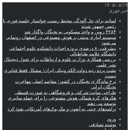
۱۴۰۵/۰۵/۱۹
خبر فوری
اساتید برای حل آلودگی محیط زیست خواستار جلسه فوری با
رئیس جمهور شدند
۳۲۸۴ زمین و واحد مسکونی به نخبگان واگذار شد
سیستم آبیاری مبتنی بر هوش مصنوعی در اصفهان رونمایی
می‌شود
پیشرفت۸۰ درصدی پروژه احداث دانشکده علوم اجتماعی
دانشگاه علامه طباطبائی
بررسی همکاری وزارت علوم و ارتباطات برای تحول دیجیتال
نشر علمی
پشت پرده رتبه دولت الکترونیکی ایران؛ مشکل فقط فناوری
نیست
نرخ ماندگاری نخبگان در کشور/ مقاصد اصلی مهاجرت
نخبگان ایرانی
طراحی سایت شرکتی و فروشگاهی به صورت قسطی
هکرهای کره شمالی هوش مصنوعی را برای حمله سایبری
توسعه می دهند
تراشه‌های چینی به آیفون و مک بوک‌های آمریکایی نفوذ کرد
ورود
نوشته تصادفی