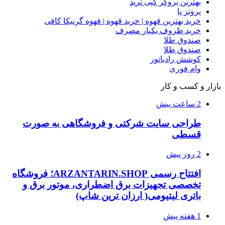
بهترین بروکر کپی ترید
پروتز پا
خرید بهترین قهوه | خرید قهوه | قهوه گرنیکا کافی
خرید ظروف یکبار مصرف
صندوق طلا
صندوق طلا
کوشش رادیاتور
وام فوری
بازار و کسب و کار
2 ساعت پیش
طراحی سایت شرکتی و فروشگاهی به صورت
قسطی
2 روز پیش
افتتاح رسمی ARZANTARIN.SHOP؛ فروشگاه
تخصصی تجهیزات برق اضطراری، موتور برق و
باتری لیتیومی( ارزان ترین شاپ)
1 هفته پیش