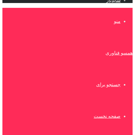
سایدبار
منو
همسو فناوری
جستجو برای
صفحه نخست