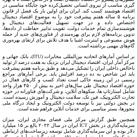
گیری مناسب از نیروی انسانی تحصیل‌کرده خود جایگاه مناسبی در
اقتصاد هوشمند کسب کند. ایران برای اولین بار یک فصل از قانون
برنامه ۵ ساله هفتم پیشرفت خود را به موضوع اقتصاد دیجیتال
اختصاص داده و در جهت تسهیل فعالیت‌های دیجیتال و
هوشمندسازی تمام خدمات دولت، تقویت تدابیر حفاظت از داده‌ها،
تدوین برنامه‌های لازم برای بهره‌مندی از فناوری‌های جدید از جمله
هوش مصنوعی و اینترنت اشیا با هدف تلاش برای ارتقای بهره‌وری
گام‌های مهمی برداشته است.
بر اساس آمارهای اتحادیه بین‌المللی مخابرات (ITU)، بانک جهانی و
مرکز آمار ایران، اقتصاد دیجیتال ایران نزدیک به هفت درصد از تولید
ناخالص داخلی ایران را تشکیل می‌دهد و طبق برنامه هفتم پیشرفت
باید این شاخص به ده درصد افزایش یابد. برخی آمارهای مراجع
رسمی در این زمینه حاکی است تعداد کسب و کارهای فعال در
حوزه اقتصاد دیجیتال طی سال‌های اخیر به بیش از ۴۵۰ هزار واحد
شامل استارتاپ ها، سکوهای آنلاین، و شرکت‌های فناورانه در حوزه
تجارت الکترونیک، فین تک، سلامت دیجیتال و آموزش رسیده است.
در بخش دولتی نیز با توسعه دولت الکترونیک و ایجاد درگاه ملی
مجوزها، بستر مناسبی برای خدمات آنلاین فراهم شده است.
همچنین طبق گزارش مرکز ملی فضای مجازی ایران، میزان
سرمایه‌گذاری در بخش ICT ایران در سال ۲۰۲۲ بالغ بر ۱۵ میلیارد
دلار بوده و این سرمایه‌گذاری شامل توسعه زیرساخت‌های ارتباطی
و شبکه‌های موبایلی نسل پنجم (۵) می‌باشد. گزارش آماری مرکز