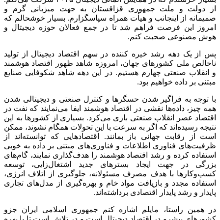
از دولت و ملت جمهوری قزاقستان به جهت میزبانی گرم و
صمیمانه از اینجانب و هیأت همراه سپاسگزارم. بسیار خوشحالم که
امروز این فرصت فراهم شد تا در جمع فعالان حوزه دیجیتال و
هوش مصنوعی صحبت کنم.
پس از یک دهه رشد خیره کننده در سهم اقتصاد دیجیتال از تولید
ناخالص ملی کشورهای جهان، امروزه شاهد ظهور اقتصاد هوشمند
و انقلاب صنعتی چهارم هستیم. در این دهه شاهد شکوفایی صنایع
مبتنی بر داده خواهیم بود.
با توجه به فراگیر شدن حسگرها و کنترل صنعتی و دیجیتالی شدن
همه چیز، داده‌ها نقشی در اقتصاد هوشمند ایفا می‌نمایند که نفت در
اقتصاد عصر انقلاب صنعتی بازی می‌کرد. بسیاری از کشورها به این
نتیجه رسیده‌اند که اگر به سرعت با این تحولات همگام نشوند، ممکن
است از رقابت جهانی باز بمانند. اقتصادهایی که توانسته‌اند از
ظرفیت‌های فناوری اطلاعات و فناوری‌های مبتنی بر داده به خوبی
استفاده کرده و رشد اقتصاد هوشمند را هدف‌گذاری نمایند، گام‌های
بزرگی در جهت ایجاد بسترهای جدید اشتغال‌زایی، توسعه
کسب‌وکارها با هدف مصرف مسئولانه، جلوگیری از اتلاف انرژی،
استفاده مجدد و بازیافت مواد خام و بهره‌گیری از مدل‌های تجاری
پایدار و رشد پایدار اقتصادی برداشته‌اند.
در همین راستا، مایلم اشاره کنم جمهوری اسلامی ایران جزو
کشورهای پیشرو در اقتصاد دیجیتال است و در تلاش است تا با بهره