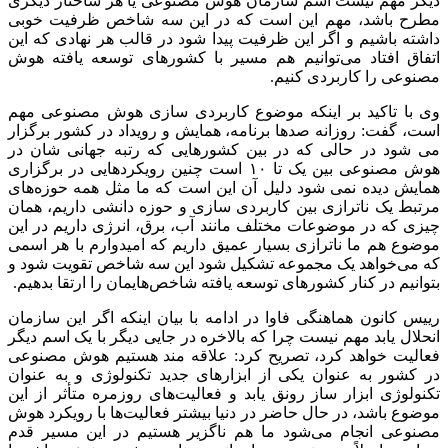
دیگر مهم نیست اسم سازمان هوش مصنوعی یا هر ساختار دیگری
مطرح باشد، مهم این است که در این سه شاخص ظرفیت خوبی
داشته باشیم و اگر این ظرفیت پیدا شود در قالب هر نهادی که این
اتفاق افتاد می‌توانیم هم مسیر با کشورهای توسعه یافته هوش
مصنوعی را کاربردی کنیم.
وی با تاکید بر اینکه موضوع کاربردی سازی هوش مصنوعی مهم
است، گفت: روزانه صدها برنامه، همایش و رویداد در کشور برگزار
می شود در حالی که در بین کشورهایی که رتبه جهانی شان در
هوش مصنوعی بین یک تا ۱۰ است چنین رویکردهایی در برگزاری
همایش دیده نمی شود دلیل آن این است که ما مثل همه حوزه‌های
مرتبط یک ناترازی بین کاربردی سازی و حوزه دانشی داریم، همان
چیزی که در موضوعات مختلف مانند آب، برق، انرژی داریم در این
موضوع هم ما ناترازی بسیار عمیق داریم که امیدوارم با هر اسمی
که می‌خواهد یک مجموعه تشکیل شود این سه شاخص تقویت شود و
بتوانیم در کنار کشورهای توسعه یافته شاخص‌هایمان را ارتقا بدهیم.
رییس کانون‌ هماهنگی فاوا در ادامه با بیان اینکه اگر این سازمان
انحلال یابد مهم نیست چرا که بالاخره در جایی دیگر با یک اسم دیگر
فعالیت خواهد کرد، تصریح کرد: علاقه مند هستیم هوش مصنوعی
در کشور به عنوان یکی از ابزارهای جدید تکنولوژی و به عنوان
تکنولوژی ابزار ساز رونق یابد و فعالیت‌های روزمره متأثر از این
موضوع باشد، در حال حاضر در دنیا بیشتر فعالیت‌ها با رویکرد هوش
مصنوعی انجام می‌شود ما هم ناگزیر هستیم در این مسیر قدم