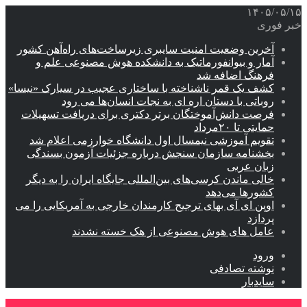
۱۴۰۵/۰۵/۱۵
خبر فوری
آخرین وضعیت امنیت سایبری زیرساخت‌های راه‌آهن کشور
آمار و بیوانفورماتیک به دانشکده هوش مصنوعی علم و
فرهنگ اضافه شد
کشف یک قمر ناشناخته با ساختاری عجیب در سیارک «نیسا»
روباتی با دستان اره ای به نجات انسان‌ها می رود
فرصت دانش‌آموختگان برتر دکتری‌ برای دریافت تسهیلات
حمایتی تا ۲۰مرداد
تقویم آموزشی نیمسال اول دانشگاه خوارزمی اعلام شد
بخشنامه سازمان سنجش درباره جزئیات آزمون بسندگی
زبان عربی
خالی ماندن کرسی‌های بین‌المللی جایگاه ایران را به دیگر
کشورها می‌دهد
اوپن ای آی بهای ترجیح کارمندان خارجی به آمریکایی را می
پردازد
عامل های هوش مصنوعی از هک خسته نشدند
ورود
نوشته تصادفی
سایدبار