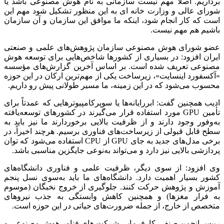
برداریم. اصلاً مهم نیست سازمانی به نام هوش مصنوعی باشد یا
شورای عالی و وزارت خانه ای به این منظور تشکیل شود مهم این
است که کار انجام شود، اینکه ما موافق این سازمان و آن سازمان
باشیم هم مهم نیست.
عضو شورای هوش مصنوعی سازمان پژوهش‌های علمی و صنعتی
ایران افزود: در بسیاری از کشورها شاخص‌هایی برای توسعه هوش
مصنوعی تعریف شده است. بر اساس آخرین گزارش‌های مؤسسه
«آکسفورد اینسایت»، زیرساخت یکی از مهم‌ترین ارکان در این حوزه
محسوب می‌شود که در این زمینه، ما مسیر طولانی پیش رو داریم.
ادیب همچنین گفت: ابررایانه‌ها یا سوپرکامپیوترهایی که عمدتاً برای
تأمین GPU مورد استفاده قرار می‌گیرند در کشورهای توسعه‌یافته
به‌وفور وجود دارند و از ظرفیت بالایی برخوردارند ما نیز باید به
سطح قابل قبولی از زیرساخت‌های فناوری برسیم. هرچند اخیراً، در
برخی مدل‌های جدید به جای GPU از CPU استفاده می‌شود که توان
پردازشی بالایی نیز دارد و می‌تواند به‌نوعی جایگزین مناسبی باشد.
وی افزود: از سوی دیگر، ظرفیت علمی و فناوری دانشگاه‌های
کشور بسیار اهمیت دارد. دانشگاه‌های ما باید به‌سوی نسل پنجم
آموزش و پژوهش حرکت کنند. جلوگیری از خروج نخبگان (موسوم
به فرار مغزها) و همچنین کاهش وابستگی به جذب نیروهای
متخصص از خارج، از جمله ضرورت‌های حیاتی در این حوزه است.
رییس انجمن صنفی کارفرمایی شرکت های فناور هوش مصنوعی و