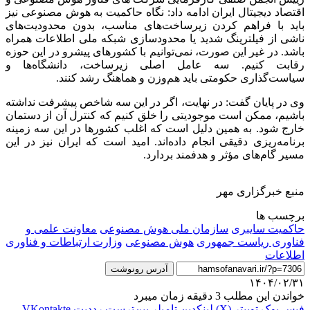
اقتصاد دیجیتال ایران ادامه داد: نگاه حاکمیت به هوش مصنوعی نیز
باید با فراهم کردن زیرساخت‌های مناسب، بدون محدودیت‌های
ناشی از فیلترینگ شدید یا محدودسازی شبکه ملی اطلاعات همراه
باشد. در غیر این صورت، نمی‌توانیم با کشورهای پیشرو در این حوزه
رقابت کنیم. سه عامل اصلی زیرساخت، دانشگاه‌ها و
سیاست‌گذاری حکومتی باید هم‌وزن و هماهنگ رشد کنند.
وی در پایان گفت: در نهایت، اگر در این سه شاخص پیشرفت نداشته
باشیم، ممکن است موجودیتی را خلق کنیم که کنترل آن از دستمان
خارج شود. به همین دلیل است که اغلب کشورها در این سه زمینه
برنامه‌ریزی دقیقی انجام داده‌اند. امید است که ایران نیز در این
مسیر گام‌های مؤثر و هدفمند بردارد.
منبع خبرگزاری مهر
برچسب ها
حاکمیت سایبری
سازمان ملی هوش مصنوعی
معاونت علمی و
فناوری ریاست جمهوری
هوش مصنوعی
وزارت ارتباطات و فناوری
اطلاعات
آدرس رونوشت
۱۴۰۴/۰۲/۳۱
خواندن این مطلب 3 دقیقه زمان میبرد
فیس بوک
توییتر (X)
لینکدین
‫تامبلر
‫پین‌ترست
‫رددیت
‫VKontakte