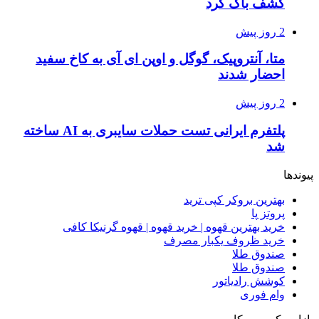
کشف باگ کرد
2 روز پیش
متا، آنتروپیک، گوگل و اوپن ای آی به کاخ سفید
احضار شدند
2 روز پیش
پلتفرم ایرانی تست حملات سایبری به AI ساخته
شد
پیوندها
بهترین بروکر کپی ترید
پروتز پا
خرید بهترین قهوه | خرید قهوه | قهوه گرنیکا کافی
خرید ظروف یکبار مصرف
صندوق طلا
صندوق طلا
کوشش رادیاتور
وام فوری