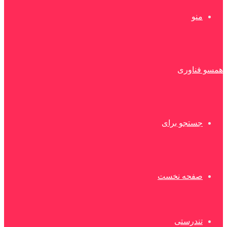
منو
همسو فناوری
جستجو برای
صفحه نخست
تندرستی