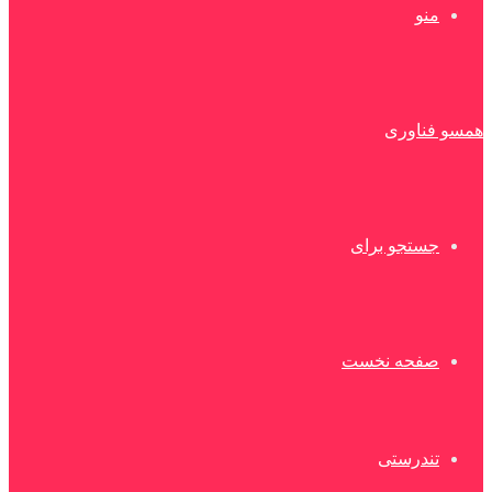
منو
همسو فناوری
جستجو برای
صفحه نخست
تندرستی