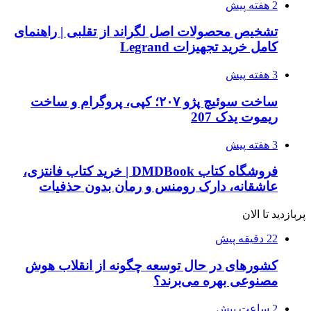
2 هفته پیش
تشخیص محصولات اصل لگراند از تقلبی | راهنمای
کامل خرید تجهیزات Legrand
3 هفته پیش
ساخت سوئیچ پژو ۲۰۷؛ کپی، پروگرام و ساخت
ریموت یدک 207
3 هفته پیش
فروشگاه کتاب DMDBook | خرید کتاب فانتزی،
عاشقانه، دارک رومنس و رمان بدون حذفیات
پربازدید تا الان
22 دقیقه پیش
کشورهای در حال توسعه چگونه از انقلاب هوش
مصنوعی بهره می‌برند؟
2 ساعت پیش