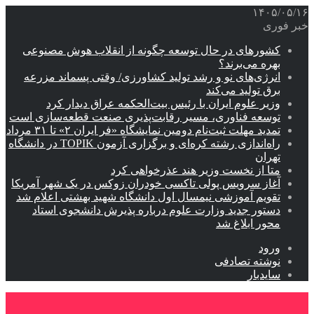
۱۴۰۵/۰۵/۱۶
خبر فوری
کشورهای در حال توسعه چگونه از انقلاب هوش مصنوعی
بهره می‌برند؟
انرژی‌های نو و رشد تولید کشاورزی/ وقتی پسماند مزرعه‌
برق تولید می‌کند
وزیر علوم ایران با رئیس بیت‌الحکمه عراق دیدار کرد
توسعه فناوری، مسیر رقابت‌پذیری صنعت قطعه‌سازی است
تمدید مهلت ثبت‌نام دومین نمایشگاه «فر ایران ۲» تا ۳۱ مرداد
راه‌اندازی رشته کره‌ای و برگزاری آزمون TOPIK در دانشگاه
تهران
متا از نخست وزیر هند عذرخواهی کرد
آغاز سرویس پولی تاکسی خودران زوکس در یک شهر آمریکا
تقویم آموزشی نیمسال اول دانشگاه شهید بهشتی اعلام شد
دستور جدید وزارت علوم درباره پذیرش دانشجوی استاد
محور ابلاغ شد
ورود
نوشته تصادفی
سایدبار