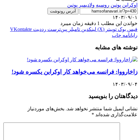
اوکراین
پوتین
روسیه
ولادیمیر پوتین
آدرس رونوشت
۱۴۰۳/۰۹/۰۱
خواندن این مطلب 1 دقیقه زمان میبرد
فیس بوک
توییتر (X)
لینکدین
‫تامبلر
‫پین‌ترست
‫رددیت
‫VKontakte
رایانامه
چاپ
نوشته های مشابه
زاخارووا: فرانسه می‌خواهد کار اوکراین یکسره شود!
۱۴۰۳/۰۹/۰۴
دیدگاهتان را بنویسید
نشانی ایمیل شما منتشر نخواهد شد.
بخش‌های موردنیاز
علامت‌گذاری شده‌اند
*