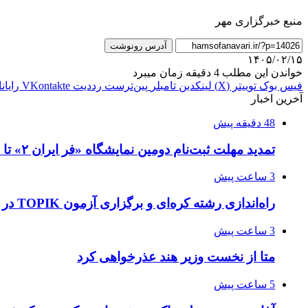
منبع خبرگزاری مهر
آدرس رونوشت
۱۴۰۵/۰۲/۱۵
خواندن این مطلب 4 دقیقه زمان میبرد
فیس بوک
توییتر (X)
لینکدین
‫تامبلر
‫پین‌ترست
‫رددیت
‫VKontakte
رایان
آخرین اخبار
48 دقیقه پیش
تمدید مهلت ثبت‌نام دومین نمایشگاه «فر ایران ۲» تا ۳۱ مرداد
3 ساعت پیش
راه‌اندازی رشته کره‌ای و برگزاری آزمون TOPIK در دانشگاه تهران
3 ساعت پیش
متا از نخست وزیر هند عذرخواهی کرد
5 ساعت پیش