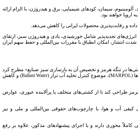
الاهای پرمصرف از جمله فولاد، آلومینیوم، سیمان، کودهای شیمیایی، برق و هیدروژن، با الزام ارائه
اروپا خواهند بود.
داده و رقابت‌پذیری محصولات ایرانی را کاهش می‌دهد.
 انرژی‌های تجدیدپذیر شامل خورشیدی، بادی و هیدروژن سبز، ارتقای
رش‌دهی انتشار (MRV) در دستور کار قرار گیرد تا ضمن کاهش شدت انتشار، امکان انطباق با مقررات بین‌المللی و حفظ سهم ایران
شتی‌ها در تنگه هرمز و تخصیص آن به بازسازی سبز صنایع» مطرح کرد
و افزود: با توجه به جایگاه راهبردی تنگه هرمز در تجارت دریایی و عضویت ایران در کنوانسیون بین‌المللی جلوگیری از آلودگی ناشی از کشتی‌ها (MARPOL)، موضوع کنترل تخلیه آب تراز (Ballast Water) و کاهش
 مرزی کربن اروپا در تنگه هرمز طراحی کند تا از کشتی‌های متخلف یا پرآلاینده عبوری، عوارض
وری‌های نوین، شامل سامانه‌های AIS، پایش ماهواره‌ای و سنسورهای کیفی آب و هوا، با چارچوب‌های حقوقی بین‌المللی و ملی و نیز
 کاملاً محوری دارند و با اجرای پیشنهادهای مذکور، علاوه بر رفع