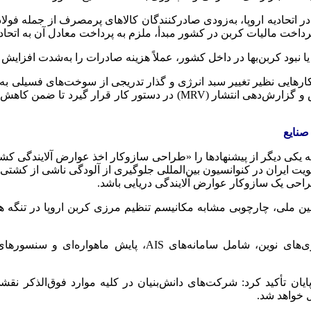
 افزود: بر اساس مکانیسم‌های جدید تنظیم مرزی کربن (CBAM) در اتحادیه اروپا، به‌زودی صادرکنندگان ک
اخت مالیات کربن در کشور مبدأ، ملزم به پرداخت معادل آن به اتحادیه 
نبود کربن‌بها در داخل کشور، عملاً هزینه صادرات را به‌شدت افزایش 
هکارهایی نظیر تغییر سبد انرژی و گذار تدریجی از سوخت‌های فسیلی به
بهره‌وری انرژی، توسعه بازار کربن داخلی و استقرار سامانه‌های پایش و گزا
صنایع
مه یکی دیگر از پیشنهادها را «طراحی سازوکار اخذ عوارض آلایندگی ک
احی یک سازوکار عوارض آلایندگی دریایی باشد.
زود: ایران می‌تواند با استناد به مقررات MARPOL و قوانین ملی، چارچوبی مشابه مکانیسم تنظیم
وی خاطرنشان کرد: تحقق این هدف نیازمند تلفیق داده‌ها و فنا
ان تأکید کرد: شرکت‌های دانش‌بنیان در کلیه موارد فوق‌الذکر نقشی
ل خواهد شد.