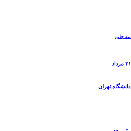
امه
چاپ