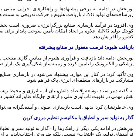
نوربخش در ادامه به برخی پیشنهادها و راهکارهای اجرایی مبتنی 
زیرساخت‌های تولید LNG، بازیافت هلیوم و حرکت تدریجی به سمت هیدروژن سبز با هدف تأمین نیاز داخلی و ارتقای تاب‌آوری ملی، از الزامات مهم در فرآیند بازسازی صنایع بزرگ انرژی به شمار می رود.
وی افزود: در فرآیند بازسازی صنایع بزرگ انرژی، ضروری است بخش
کوچک تولید LNG، علاوه بر ایجاد امکان تأمین سوخت پا
کشور را افزایش دهد.
بازیافت هلیوم؛ فرصت مغفول در صنایع پیشرفته
نوربخش ادامه داد: بازیافت و فرآوری هلیوم از میادین گازی منتخب ـ 
پزشکی و الکترونیک را تأمین کرده و زمینه‌ساز شکل‌گیری یک بازار صاد
وی تأکید کرد: در کنار این موارد، پیشنهاد می‌شود در بازسازی صنا
مشارکت در بازارهای منطقه‌ای انرژی پاک فراهم شود.
به گفته دبیر ستاد توسعه اقتصاد دانش‌بنیان آب، انرژی و محیط ز
نقش مهمی در تقویت تاب‌آوری ملی و ارتقای جایگاه فناورانه کشور در 
وی خاطرنشان کرد: بدیهی است بازسازی اصولی و آینده‌نگرانه می‌توا
گذار به تولید سبز و انطباق با مکانیسم تنظیم مرزی کربن
فرآیندهای تولید، یک «انتخاب» نیست، بلکه ضرورتی اجتناب‌ناپذیر بر