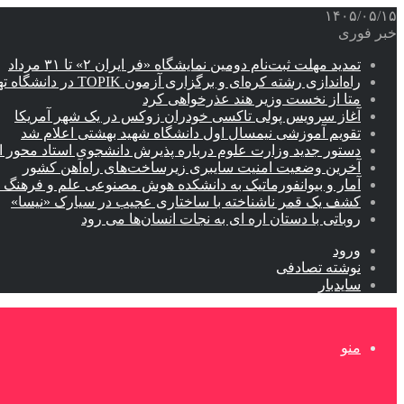
۱۴۰۵/۰۵/۱۵
خبر فوری
تمدید مهلت ثبت‌نام دومین نمایشگاه «فر ایران ۲» تا ۳۱ مرداد
راه‌اندازی رشته کره‌ای و برگزاری آزمون TOPIK در دانشگاه تهران
متا از نخست وزیر هند عذرخواهی کرد
آغاز سرویس پولی تاکسی خودران زوکس در یک شهر آمریکا
تقویم آموزشی نیمسال اول دانشگاه شهید بهشتی اعلام شد
دستور جدید وزارت علوم درباره پذیرش دانشجوی استاد محور اب
آخرین وضعیت امنیت سایبری زیرساخت‌های راه‌آهن کشور
آمار و بیوانفورماتیک به دانشکده هوش مصنوعی علم و فرهنگ 
کشف یک قمر ناشناخته با ساختاری عجیب در سیارک «نیسا»
روباتی با دستان اره ای به نجات انسان‌ها می رود
ورود
نوشته تصادفی
سایدبار
منو