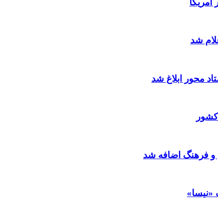
آمریکا
لام شد
د محور ابلاغ شد
کشور
 و فرهنگ اضافه شد
 «نیسا»