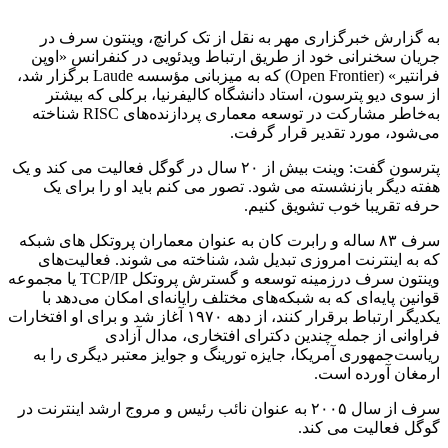
به گزارش خبرگزاری مهر به نقل از تک کرانچ، وینتون سرف در
جریان سخنرانی خود از طریق ارتباط ویدئویی در کنفرانس «اوپن
فرانتیر» (Open Frontier) که به میزبانی مؤسسه Laude برگزار شد،
از سوی دیو پترسون، استاد دانشگاه کالیفرنیا، برکلی که بیشتر
به‌خاطر مشارکت در توسعه معماری پردازنده‌های RISC شناخته
می‌شود، مورد تقدیر قرار گرفت.
پترسون گفت: وینت بیش از ۲۰ سال در گوگل فعالیت می کند و یک
هفته دیگر بازنشسته می شود. تصور می کنم باید او را برای یک
حرفه تقریبا خوب تشویق کنیم.
سرف ۸۳ ساله و رابرت کان به عنوان معماران پروتکل های شبکه
که به اینترنت امروزی تبدیل شد، شناخته می شوند. فعالیت‌های
وینتون سرف درزمینه توسعه و گسترش پروتکل TCP/IP یا مجموعه
قوانین پایه‌ای که به شبکه‌های مختلف رایانه‌ای امکان می‌دهد با
یکدیگر ارتباط برقرار کنند، از دهه ۱۹۷۰ آغاز شد و برای او افتخارات
فراوانی از جمله چندین دکترای افتخاری، مدال آزادی
ریاست‌جمهوری آمریکا، جایزه تورینگ و جوایز معتبر دیگری را به
ارمغان آورده است.
سرف از سال ۲۰۰۵ به عنوان نائب رئیس و مروج ارشد اینترنت در
گوگل فعالیت می کند.