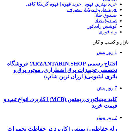
خرید بهترین قهوه | خرید قهوه | قهوه گرنیکا کافی
خرید ظروف یکبار مصرف
صندوق طلا
صندوق طلا
کوشش رادیاتور
وام فوری
بازار و کسب و کار
1 روز پیش
افتتاح رسمی ARZANTARIN.SHOP؛ فروشگاه
تخصصی تجهیزات برق اضطراری، موتور برق و
باتری لیتیومی( ارزان ترین شاپ)
7 روز پیش
کلید مینیاتوری زیمنس (MCB) | کاربرد، انواع تیپ و
قیمت خرید
7 روز پیش
رله حفاظتی زیمنس | کاربرد در حفاظت تجهیزات