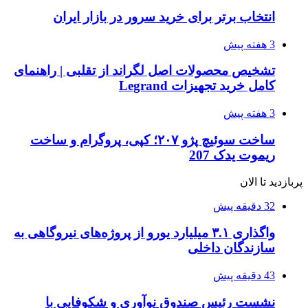
انتخاب برتر برای خرید سرور در بازار ایران
3 هفته پیش
تشخیص محصولات اصل لگراند از تقلبی | راهنمای
کامل خرید تجهیزات Legrand
3 هفته پیش
ساخت سوئیچ پژو ۲۰۷؛ کپی، پروگرام و ساخت
ریموت یدک 207
پربازدید تا الان
32 دقیقه پیش
واگذاری ۳.۱ میلیارد یورو از پروژه‌های نیروگاهی به
سازندگان داخلی
43 دقیقه پیش
نشست رئیس صندوق نوآوری و شکوفایی با