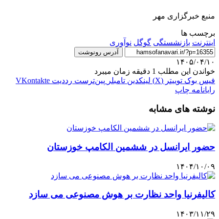
منبع خبرگزاری مهر
برچسب ها
اینترنت
بازنشستگی
گوگل
نوآوری
آدرس رونوشت
۱۴۰۵/۰۴/۱۰
خواندن این مطلب 1 دقیقه زمان میبرد
فیس بوک
توییتر (X)
لینکدین
‫تامبلر
‫پین‌ترست
‫رددیت
‫VKontakte
رایانامه
چاپ
نوشته های مشابه
حضور ایرانسل در ششمین الکامپ خوزستان
۱۴۰۴/۱۰/۰۹
کالیفرنیا واحد نظارت بر هوش مصنوعی می سازد
۱۴۰۳/۱۱/۲۹