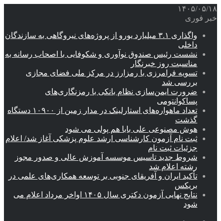
۱۴۰۵/۰۵/۱۸
خبر فوری
واگذاری ۳.۱ میلیارد یورو از پروژه‌های نیروگاهی به سازندگان
داخلی
نشست رئیس صندوق نوآوری و شکوفایی با اصحاب رسانه به
مناسبت روز خبرنگار
تسویه فرامرزی با رمزارز در مرکز ملی فضای مجازی
بررسی شد
ضرورت ایمن‌سازی نظام بانکی با رمزنگاری‌های
پساکوانتومی
تعداد ماهواره‌های استارلینک‌ در مدار زمین از ۱۰۹۰۰ دستگاه
گذشت
هوش مصنوعی علی بابا هم پولی می شود
ثبت نام آزمون کارشناسی ارشد علوم پزشکی آغاز شد/ اعلام
جزئیات ثبت نام
شروط جدید تاسیس موسسه آموزش عالی و صدور مجوز
رشته اعلام شد
تأکید ایران و آفریقای جنوبی بر توسعه همکاری‌های علمی در
بریکس
نتایج نهایی آزمون دکتری سال ۱۴۰۵ اواخر مرداد اعلام می
شود