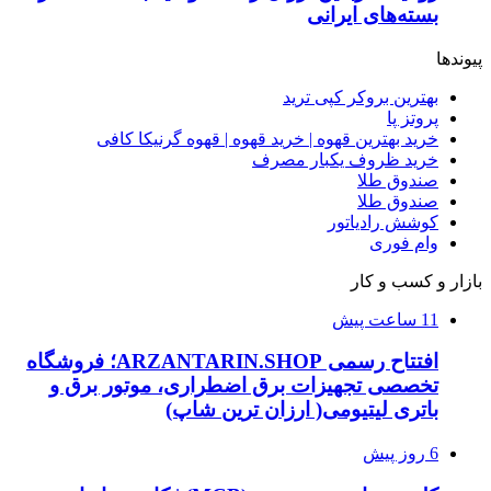
بسته‌های ایرانی
پیوندها
بهترین بروکر کپی ترید
پروتز پا
خرید بهترین قهوه | خرید قهوه | قهوه گرنیکا کافی
خرید ظروف یکبار مصرف
صندوق طلا
صندوق طلا
کوشش رادیاتور
وام فوری
بازار و کسب و کار
11 ساعت پیش
افتتاح رسمی ARZANTARIN.SHOP؛ فروشگاه
تخصصی تجهیزات برق اضطراری، موتور برق و
باتری لیتیومی( ارزان ترین شاپ)
6 روز پیش