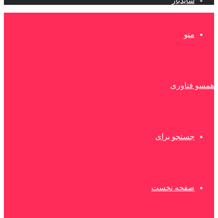
سایدبار
منو
همسو فناوری
جستجو برای
صفحه نخست