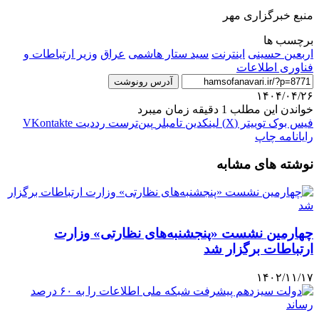
منبع خبرگزاری مهر
برچسب ها
اربعین حسینی
اینترنت
سید ستار هاشمی
عراق
وزیر ارتباطات و
فناوری اطلاعات
آدرس رونوشت
۱۴۰۴/۰۴/۲۶
خواندن این مطلب 1 دقیقه زمان میبرد
فیس بوک
توییتر (X)
لینکدین
‫تامبلر
‫پین‌ترست
‫رددیت
‫VKontakte
رایانامه
چاپ
نوشته های مشابه
چهارمین نشست «پنجشنبه‌های نظارتی» وزارت
ارتباطات برگزار شد
۱۴۰۲/۱۱/۱۷