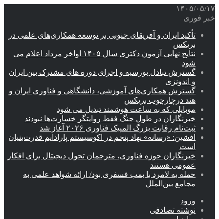
۱۴۰۵/۰۵/۱۷
خبر فوری
تأکید ایران و آفریقای جنوبی بر توسعه همکاری‌های علمی در
بریکس
نتایج نهایی آزمون دکتری سال ۱۴۰۵ اواخر مرداد اعلام می
شود
گسترش تبادل بورسیه و اجرای دوره های مشترک بین ایران
و اندونزی
گسترش همکاری‌های آموزشی، دانشگاهی و فناوری ایران و
هند درچارچوب بریکس
موبایلی که به ساعت هوشمند تبدیل می شود
خبرنگاران در طول جنگ فقط روایتگر خسارت‌ها نبودند
ثبت‌نام رقابت بزرگ المپیک فناوری ۲۰۲۶ آغاز شد
افشین: «رسانه» نهاد پنجم در اکوسیستم پارادایم قدرت‌بنیان
است
خبرنگاران حوزه فناوری، مترجمان تحول دیجیتال برای افکار
عمومی هستند
حمله به لامرد با بمب فسفری بود/ ارائه شواهد علمی به
مجامع بین‌الملل
ورود
نوشته تصادفی